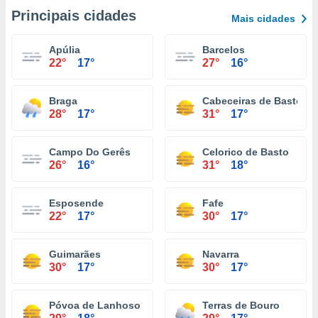
Principais cidades
Mais cidades
Apúlia
Barcelos
22°
17°
27°
16°
Braga
Cabeceiras de Basto
28°
17°
31°
17°
Campo Do Gerês
Celorico de Basto
26°
16°
31°
18°
Esposende
Fafe
22°
17°
30°
17°
Guimarães
Navarra
30°
17°
30°
17°
Póvoa de Lanhoso
Terras de Bouro