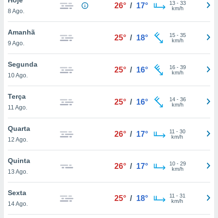
para lhe
13
-
33
26°
/
17°
km/h
8 Ago.
licidade e
ados com
Amanhã
15
-
35
25°
/
18°
esmo. Pode
km/h
9 Ago.
ais
s na nossa
Segunda
16
-
39
 Cookies
e
25°
/
16°
km/h
10 Ago.
u
nto a
omento,
Terça
14
-
36
25°
/
16°
 botão
km/h
11 Ago.
de cookies
na parte
Quarta
11
-
30
nossa
26°
/
17°
km/h
12 Ago.
.
Quinta
IVAMENTE,
10
-
29
26°
/
17°
km/h
13 Ago.
as
Sexta
11
-
31
25°
/
18°
tes a
km/h
14 Ago.