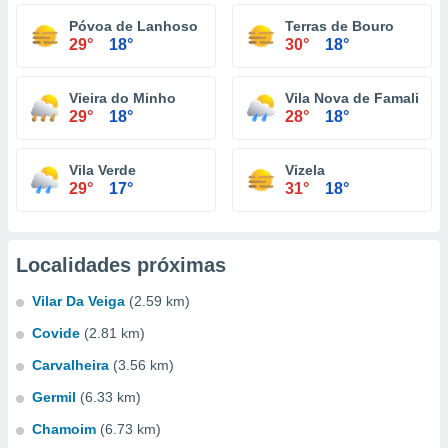
Póvoa de Lanhoso
Terras de Bouro
29°
18°
30°
18°
Vieira do Minho
Vila Nova de Famalicão
29°
18°
28°
18°
Vila Verde
Vizela
29°
17°
31°
18°
Localidades próximas
Vilar Da Veiga
(2.59 km)
Covide
(2.81 km)
Carvalheira
(3.56 km)
Germil
(6.33 km)
Chamoim
(6.73 km)