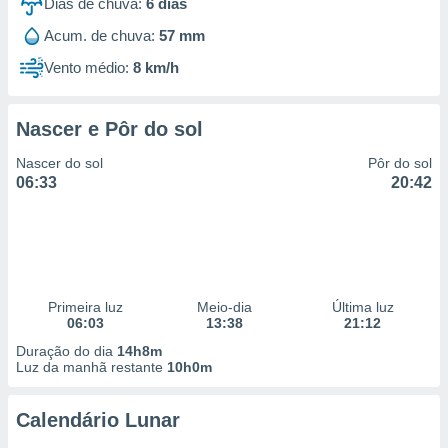
Dias de chuva:
6
dias
Acum. de chuva:
57 mm
Vento médio:
8 km/h
Nascer e Pôr do sol
Nascer do sol
Pôr do sol
06:33
20:42
Primeira luz
Meio-dia
Última luz
06:03
13:38
21:12
Duração do dia
14h8m
Luz da manhã restante
10h0m
Calendário Lunar