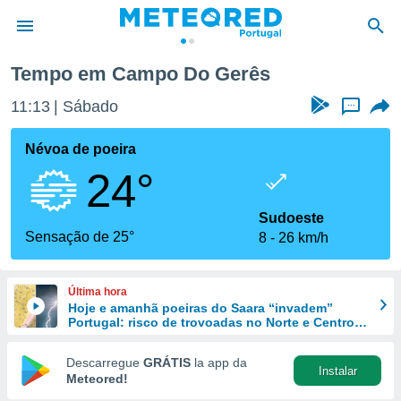
Tempo em Campo Do Gerês
de
11:13
Sábado
...
 da
empo.pt) foi
Névoa de poeira
or
24°
is para
e as
 fornecidas
Sudoeste
 qualidade.
Sensação de 25°
8
26 km/h
r a este
s das
opções:
Última hora
Hoje e amanhã poeiras do Saara “invadem”
ookies e
Portugal: risco de trovoadas no Norte e Centro
 forma
aumenta
Descarregue
GRÁTIS
la app da
Instalar
e digital
Meteored!
da,