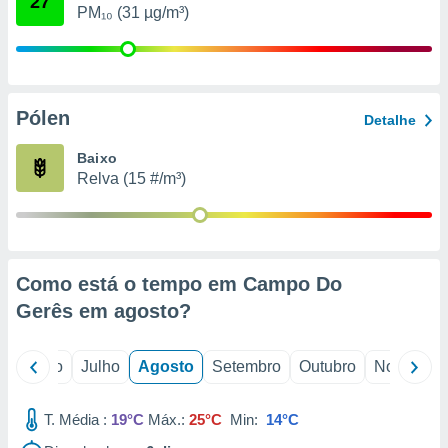
27
conteúdos.
PM₁₀ (31 µg/m³)
ção
ão através
de
Pólen
Detalhe
,
 e
Baixo
Relva (15 #/m³)
dos,
publicidade
s, estudos
a e
mento de
Como está o tempo em Campo Do
Gerês em
agosto
?
ossos 1199
eiros
o
Junho
Julho
Agosto
Setembro
Outubro
Novembro
T. Média :
19°C
Máx.:
25°C
Min:
14°C