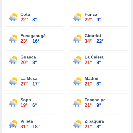
Cota
Funza
22°
8°
22°
9°
Fusagasugá
Girardot
23°
16°
34°
22°
Guasca
La Calera
20°
8°
21°
8°
La Mesa
Madrid
27°
17°
21°
8°
Sopo
Tocancipa
19°
6°
21°
9°
Villeta
Zipaquirá
31°
18°
21°
8°