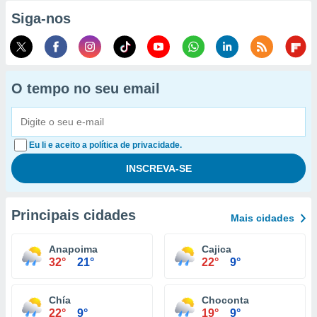
Siga-nos
O tempo no seu email
Eu li e aceito a política de privacidade.
Principais cidades
Mais cidades
Anapoima
Cajica
32°
21°
22°
9°
Chía
Choconta
22°
9°
19°
9°