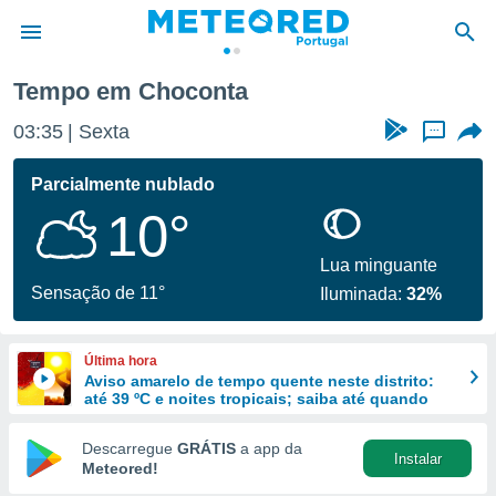
Tempo em Choconta
de
03:35
Sexta
...
 da
empo.pt) foi
Parcialmente nublado
or
10°
is para
e as
 fornecidas
Lua minguante
 qualidade.
Sensação de 11°
Iluminada:
32%
r a este
s das
opções:
Última hora
Aviso amarelo de tempo quente neste distrito:
ookies e
até 39 ºC e noites tropicais; saiba até quando
 forma
Descarregue
GRÁTIS
a app da
Instalar
e digital
Meteored!
da,