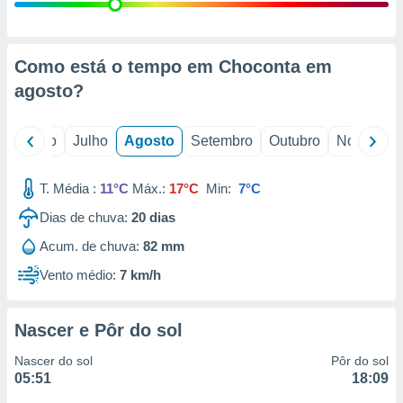
conteúdos.
ção
Como está o tempo em Choconta em
ão através
agosto
?
de
,
 e
o
Junho
Julho
Agosto
Setembro
Outubro
Novembro
dos,
publicidade
T. Média :
11°C
Máx.:
17°C
Min:
7°C
s, estudos
Dias de chuva:
20
dias
a e
mento de
Acum. de chuva:
82 mm
Vento médio:
7 km/h
ossos 1199
eiros
Nascer e Pôr do sol
Nascer do sol
Pôr do sol
05:51
18:09