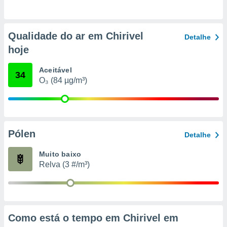
o qual se
ara tal,
 o seu
Qualidade do ar em Chirivel
to ou opor-
Detalhe
essamento
hoje
m qualquer
ando em “
Aceitável
34
 ou na
O₃ (84 µg/m³)
 Cookies
te.
 nossos
Pólen
Detalhe
s o
Muito baixo
o de
Relva (3 #/m³)
e/ou aceder
ões num
utilizar
ados para
Como está o tempo em Chirivel em
publicidade,