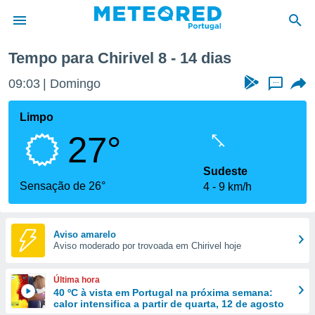
Próxima semana
Tempo para Chirivel 8 - 14 dias
de
09:03
Domingo
...
 da
empo.pt) foi
Limpo
or
27°
is para
e as
 fornecidas
Sudeste
 qualidade.
Sensação de 26°
4
9 km/h
r a este
s das
opções:
Aviso amarelo
Aviso moderado por trovoada em Chirivel hoje
ookies e
 forma
Última hora
e digital
40 ºC à vista em Portugal na próxima semana:
calor intensifica a partir de quarta, 12 de agosto
da,