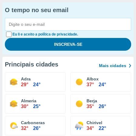
O tempo no seu email
Eu li e aceito a política de privacidade.
Principais cidades
Mais cidades
Adra
Albox
29°
24°
37°
24°
Almeria
Berja
30°
25°
35°
26°
Carboneras
Chirivel
32°
26°
34°
22°