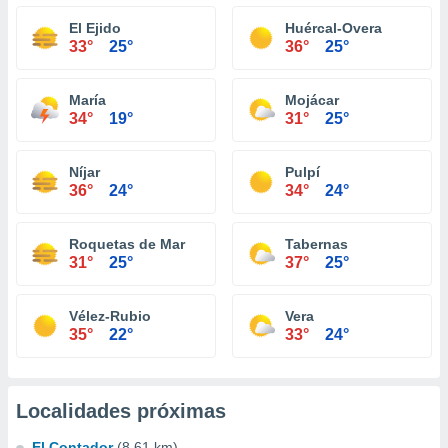
El Ejido
Huércal-Overa
33°
25°
36°
25°
María
Mojácar
34°
19°
31°
25°
Níjar
Pulpí
36°
24°
34°
24°
Roquetas de Mar
Tabernas
31°
25°
37°
25°
Vélez-Rubio
Vera
35°
22°
33°
24°
Localidades próximas
El Contador
(8.61 km)