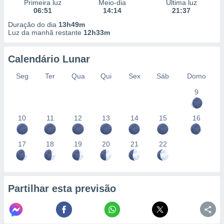
conteúdos.
Primeira luz
Meio-dia
Última luz
06:51
14:14
21:37
Duração do dia
13h49m
ção
Luz da manhã restante
12h33m
ão através
de
Calendário Lunar
,
 e
Seg
Ter
Qua
Qui
Sex
Sáb
Domo
9
dos,
publicidade
s, estudos
10
11
12
13
14
15
16
a e
mento de
17
18
19
20
21
22
ossos 1199
eiros
Partilhar esta previsão