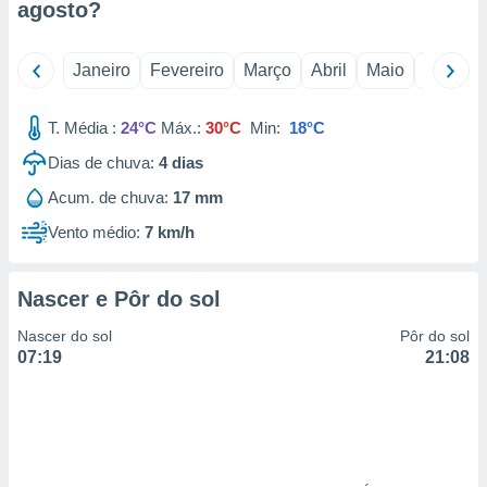
agosto
?
 para
a, utilizar
Janeiro
Fevereiro
Março
Abril
Maio
Junho
selecionar
a, criar
T. Média :
24°C
Máx.:
30°C
Min:
18°C
personalizar
tilizar
Dias de chuva:
4
dias
selecionar
Acum. de chuva:
17 mm
dos, medir
Vento médio:
7 km/h
nho da
, medir o
o dos
Nascer e Pôr do sol
r os
Nascer do sol
Pôr do sol
ravés de
07:19
21:08
s ou
s de dados
es fontes,
 e melhorar
ilizar dados
ara