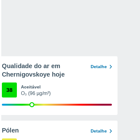
Qualidade do ar em
Detalhe
Chernigovskoye hoje
Aceitável
38
O₃ (96 µg/m³)
Pólen
Detalhe