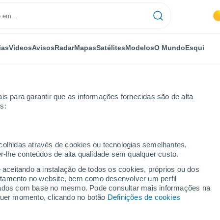
ias
Vídeos
Avisos
Radar
Mapas
Satélites
Modelos
O Mundo
Esqui
is para garantir que as informações fornecidas são de alta
s:
e
ecolhidas através de cookies ou tecnologias semelhantes,
er-lhe conteúdos de alta qualidade sem qualquer custo.
koye
e aceitando a instalação de todos os cookies, próprios ou dos
rtamento no website, bem como desenvolver um perfil
...
lizados com base no mesmo. Pode consultar mais informações na
lquer momento, clicando no botão
Definições de cookies
Por horas
Céu limpo nas próximas horas