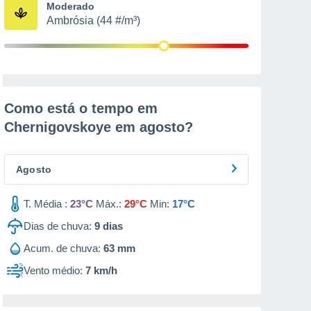
Moderado
Ambrósia (44 #/m³)
Como está o tempo em
Chernigovskoye em
agosto
?
Agosto
T. Média :
23°C
Máx.:
29°C
Min:
17°C
Dias de chuva:
9
dias
Acum. de chuva:
63 mm
Vento médio:
7 km/h