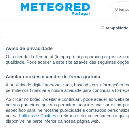
O tempo
Notíc
Aviso de privacidade
O conteúdo da Tempo.pt (tempo.pt) foi preparado por profissiona
qualidade. Pode aceder a este site através das seguintes opçõe
Aceitar cookies e aceder de forma gratuita
Início
Rússia
Cabárdia-Balcária
Chernigovskoy
A publicidade digital personalizada, baseada em informações r
permite-nos financiar a nossa atividade para continuar a fornec
Tempo em Chernigovs
Ao clicar no botão "Aceitar e continuar", pode aceder ao websit
nossos parceiros, que nos permitem seguir e analisar o compo
18:03
Sábado
específico para lhe mostrar publicidade e conteúdos persona
nossa
Política de Cookies
e retirar o seu consentimento a qua
disponível na parte inferior da nossa página web.
Nuvens dispersas