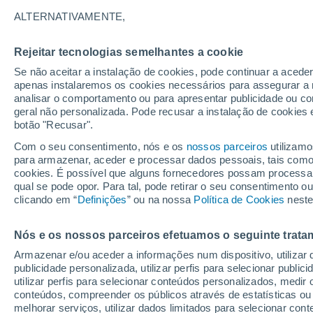
31°
ALTERNATIVAMENTE,
Rejeitar tecnologias semelhantes a cookie
Sul
Se não aceitar a instalação de cookies, pode continuar a acede
Sensação de 32°
5
-
14 km/
apenas instalaremos os cookies necessários para assegurar a 
analisar o comportamento ou para apresentar publicidade ou co
geral não personalizada. Pode recusar a instalação de cookies 
botão "Recusar".
Última hora
40 ºC à vista em Portugal na próxima semana
Com o seu consentimento, nós e os
nossos parceiros
utilizamo
calor intensifica a partir de quarta, 12 de ago
para armazenar, aceder e processar dados pessoais, tais como a
cookies. É possível que alguns fornecedores possam processa
O Tempo 1 - 7 Dias
Atualidade
Mapas de nuvens
qual se pode opor. Para tal, pode retirar o seu consentimento 
clicando em “
Definições
” ou na nossa
Política de Cookies
neste
Nós e os nossos parceiros efetuamos o seguinte trata
Amanhã
Segunda
Hoje
Armazenar e/ou aceder a informações num dispositivo, utilizar da
9 Ago.
10 Ago.
8 Ago.
publicidade personalizada, utilizar perfis para selecionar public
utilizar perfis para selecionar conteúdos personalizados, med
conteúdos, compreender os públicos através de estatísticas ou
melhorar serviços, utilizar dados limitados para selecionar cont
80%
80%