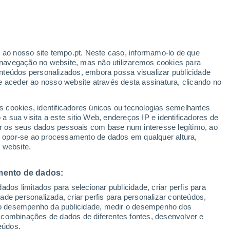
r ao nosso site tempo.pt. Neste caso, informamo-lo de que
h
navegação no website, mas não utilizaremos cookies para
nteúdos personalizados, embora possa visualizar publicidade
e aceder ao nosso website através desta assinatura, clicando no
:
s cookies, identificadores únicos ou tecnologias semelhantes
sto
 sua visita a este sitio Web, endereços IP e identificadores de
r os seus dados pessoais com base num interesse legítimo, ao
Radar de Chuva
Satélites
Modelos
ou opor-se ao processamento de dados em qualquer altura,
 website.
mento de dados:
Terça
Quarta
Quinta
Sexta
dos limitados para selecionar publicidade, criar perfis para
11 Ago.
12 Ago.
13 Ago.
14 Ago.
idade personalizada, criar perfis para personalizar conteúdos,
ir o desempenho da publicidade, medir o desempenho dos
 combinações de dados de diferentes fontes, desenvolver e
eúdos.
90%