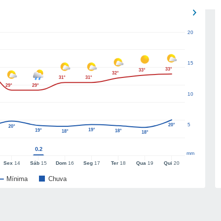
20
15
33°
33°
32°
31°
31°
29°
29°
10
5
20°
20°
19°
19°
18°
18°
18°
0.2
mm
Sex
14
Sáb
15
Dom
16
Seg
17
Ter
18
Qua
19
Qui
20
Mínima
Chuva