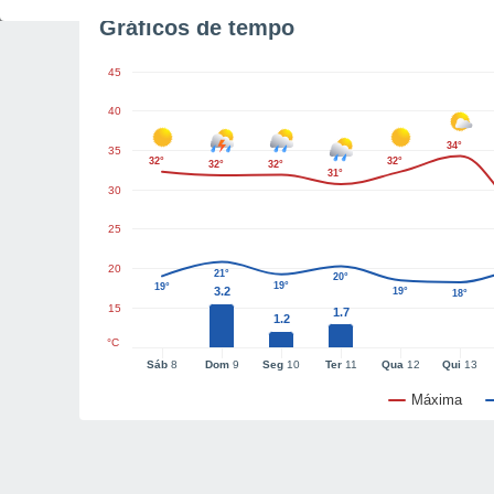
Gráficos de tempo
45
40
34°
35
32°
32°
32°
32°
31°
30
25
20
21°
20°
19°
19°
3.2
19°
18°
15
1.7
1.2
°C
Sáb
8
Dom
9
Seg
10
Ter
11
Qua
12
Qui
13
Máxima