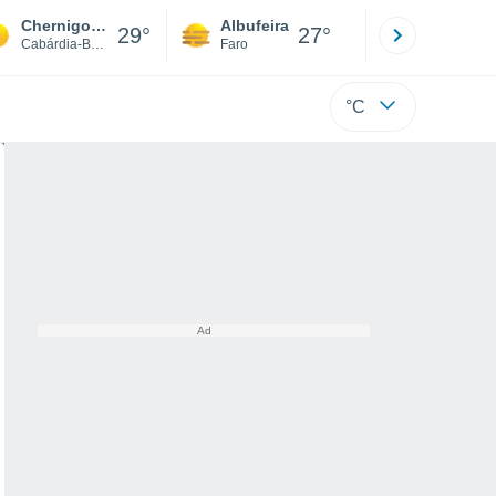
Chernigovskoye
Albufeira
Lisboa
29°
27°
Cabárdia-Balcária
Faro
Lisboa
°C