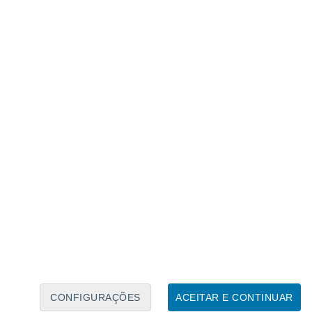
Calendário Lunar
Seg
Ter
Qua
Qui
Sex
Sáb
Domo
8
9
10
11
12
13
14
15
16
17
18
19
20
21
CONFIGURAÇÕES
ACEITAR E CONTINUAR