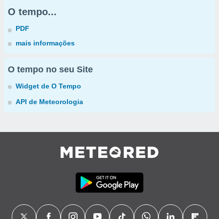
O tempo...
PDF
mais informações
O tempo no seu Site
Widget de O Tempo
API de Meteorologia