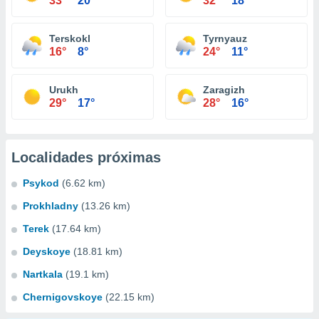
33°
20°
32°
18°
Terskokl
Tyrnyauz
16°
8°
24°
11°
Urukh
Zaragizh
29°
17°
28°
16°
Localidades próximas
Psykod
(6.62 km)
Prokhladny
(13.26 km)
Terek
(17.64 km)
Deyskoye
(18.81 km)
Nartkala
(19.1 km)
Chernigovskoye
(22.15 km)