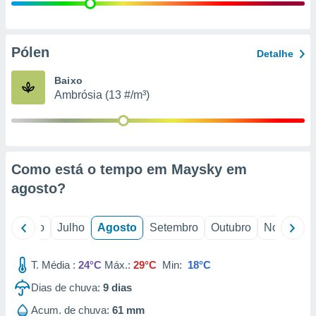
conteúdos.
ção
Pólen
Detalhe
ão através
de
Baixo
,
Ambrósia (13 #/m³)
 e
dos,
publicidade
s, estudos
Como está o tempo em Maysky em
a e
mento de
agosto
?
ossos 1199
o
Junho
Julho
Agosto
Setembro
Outubro
Novembro
eiros
T. Média :
24°C
Máx.:
29°C
Min:
18°C
Dias de chuva:
9
dias
Acum. de chuva:
61 mm