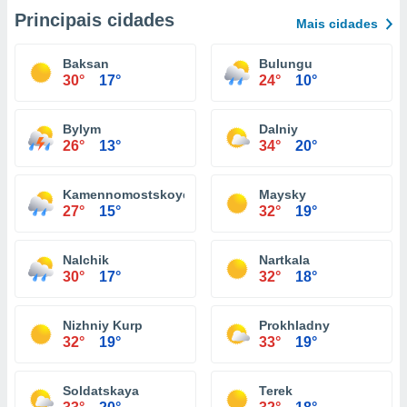
Principais cidades
Mais cidades
Baksan
Bulungu
30°
17°
24°
10°
Bylym
Dalniy
26°
13°
34°
20°
Kamennomostskoye
Maysky
27°
15°
32°
19°
Nalchik
Nartkala
30°
17°
32°
18°
Nizhniy Kurp
Prokhladny
32°
19°
33°
19°
Soldatskaya
Terek