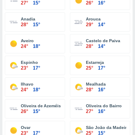
27°
15°
26°
16°
Anadia
Arouca
28°
15°
29°
14°
Aveiro
Castelo de Paiva
24°
18°
28°
14°
Espinho
Estarreja
23°
17°
25°
17°
Ilhavo
Mealhada
24°
18°
28°
16°
Oliveira de Azeméis
Oliveira do Bairro
26°
15°
27°
16°
Ovar
São João da Madeira
23°
17°
25°
15°