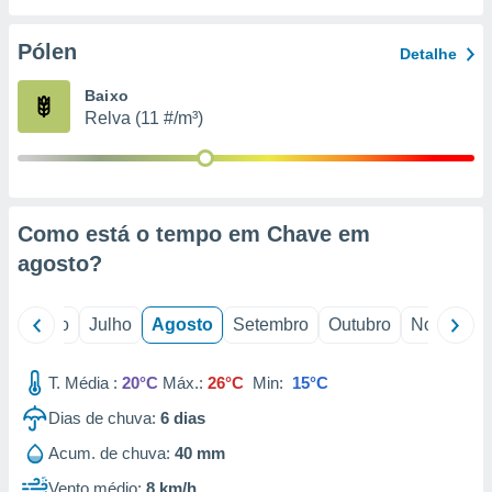
conteúdos.
Pólen
Detalhe
ção
Baixo
ão através
Relva (11 #/m³)
de
,
 e
dos,
publicidade
Como está o tempo em Chave em
s, estudos
agosto
?
a e
mento de
o
Junho
Julho
Agosto
Setembro
Outubro
Novembro
ossos 1199
eiros
T. Média :
20°C
Máx.:
26°C
Min:
15°C
Dias de chuva:
6
dias
Acum. de chuva:
40 mm
Vento médio:
8 km/h