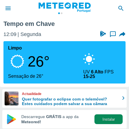
Tempo em Chave
de
12:09
Segunda
...
 da
empo.pt) foi
Limpo
or
26°
is para
e as
 fornecidas
UV
6 Alto
FPS
 qualidade.
Sensação de 26°
15-25
r a este
s das
opções:
Actualidade
Quer fotografar o eclipse com o telemóvel?
ookies e
Estes cuidados podem salvar a sua câmara
 forma
Descarregue
GRÁTIS
a app da
Instalar
e digital
Meteored!
da,