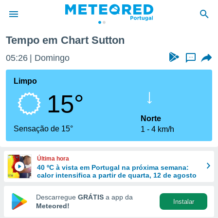
Tempo em Chart Sutton
de
05:26
Domingo
...
 da
empo.pt) foi
Limpo
or
15°
is para
e as
 fornecidas
Norte
 qualidade.
Sensação de 15°
1
4 km/h
r a este
s das
opções:
Última hora
40 ºC à vista em Portugal na próxima semana:
ookies e
calor intensifica a partir de quarta, 12 de agosto
 forma
Descarregue
GRÁTIS
a app da
Instalar
e digital
Meteored!
da,