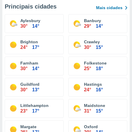
Principais cidades
Mais cidades
Aylesbury
Banbury
30°
14°
29°
14°
Brighton
Crawley
24°
17°
30°
15°
Farnham
Folkestone
30°
14°
25°
18°
Guildford
Hastings
30°
13°
24°
16°
Littlehampton
Maidstone
23°
17°
31°
15°
Margate
Oxford