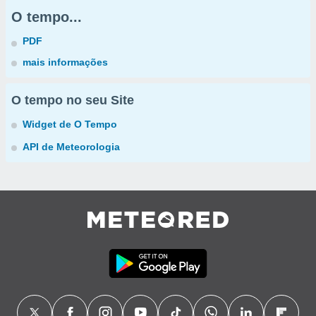
O tempo...
PDF
mais informações
O tempo no seu Site
Widget de O Tempo
API de Meteorologia