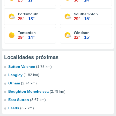
25°
17°
30°
14°
Portsmouth
Southampton
25°
18°
29°
15°
Tenterden
Windsor
29°
14°
32°
15°
Localidades próximas
Sutton Valence
(1.75 km)
Langley
(1.82 km)
Otham
(2.74 km)
Boughton Monchelsea
(2.79 km)
East Sutton
(3.67 km)
Leeds
(3.7 km)