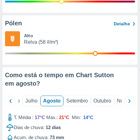
conteúdos.
ção
Pólen
Detalhe
ão através
de
Alto
,
Relva (58 #/m³)
 e
dos,
publicidade
s, estudos
Como está o tempo em Chart Sutton
a e
mento de
em
agosto
?
ossos 1199
o
Junho
Julho
Agosto
Setembro
Outubro
Novembro
eiros
T. Média :
17°C
Máx.:
21°C
Min:
14°C
Dias de chuva:
12
dias
Acum. de chuva:
73 mm