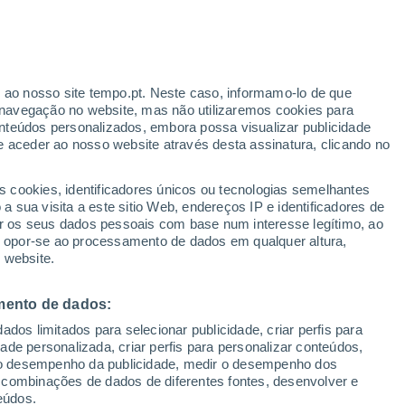
r ao nosso site tempo.pt. Neste caso, informamo-lo de que
/h
navegação no website, mas não utilizaremos cookies para
nteúdos personalizados, embora possa visualizar publicidade
e aceder ao nosso website através desta assinatura, clicando no
:
s cookies, identificadores únicos ou tecnologias semelhantes
sto
 sua visita a este sitio Web, endereços IP e identificadores de
r os seus dados pessoais com base num interesse legítimo, ao
Radar de Chuva
Satélites
Modelos
ou opor-se ao processamento de dados em qualquer altura,
 website.
mento de dados:
Terça
Quarta
Quinta
Sexta
dos limitados para selecionar publicidade, criar perfis para
11 Ago.
12 Ago.
13 Ago.
14 Ago.
idade personalizada, criar perfis para personalizar conteúdos,
ir o desempenho da publicidade, medir o desempenho dos
 combinações de dados de diferentes fontes, desenvolver e
eúdos.