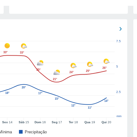
7.5
33°
33°
5
26°
25°
25°
24°
21°
20°
2.5
18°
17°
15°
14°
12°
11°
mm
Sex
14
Sáb
15
Dom
16
Seg
17
Ter
18
Qua
19
Qui
20
Mínima
Precipitação