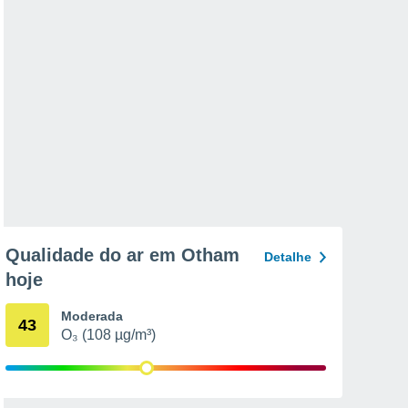
Qualidade do ar em Otham
Detalhe
hoje
Moderada
43
O₃ (108 µg/m³)