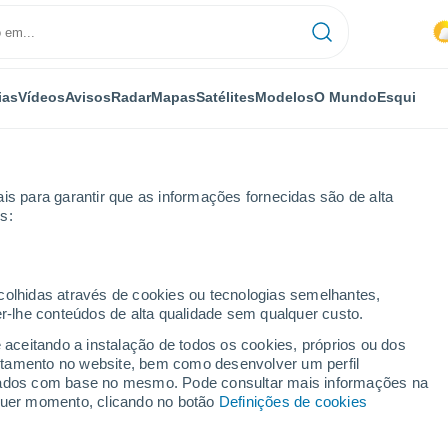
ias
Vídeos
Avisos
Radar
Mapas
Satélites
Modelos
O Mundo
Esqui
is para garantir que as informações fornecidas são de alta
s:
m
ecolhidas através de cookies ou tecnologias semelhantes,
er-lhe conteúdos de alta qualidade sem qualquer custo.
e aceitando a instalação de todos os cookies, próprios ou dos
rtamento no website, bem como desenvolver um perfil
...
lizados com base no mesmo. Pode consultar mais informações na
lquer momento, clicando no botão
Definições de cookies
Por horas
Intervalos nublados nas
próximas horas