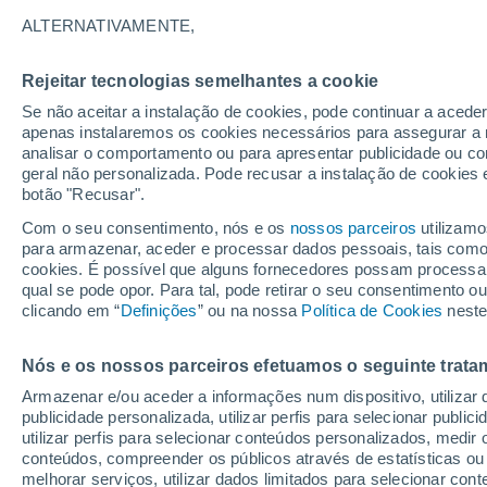
25°
ALTERNATIVAMENTE,
Rejeitar tecnologias semelhantes a cookie
Sul
Se não aceitar a instalação de cookies, pode continuar a acede
Sensação de 25°
10
-
27 km
apenas instalaremos os cookies necessários para assegurar a 
analisar o comportamento ou para apresentar publicidade ou co
geral não personalizada. Pode recusar a instalação de cookies 
botão "Recusar".
Última hora
40 ºC à vista em Portugal na próxima semana
Com o seu consentimento, nós e os
nossos parceiros
utilizamo
calor intensifica a partir de quarta, 12 de ago
para armazenar, aceder e processar dados pessoais, tais como a
cookies. É possível que alguns fornecedores possam processa
O Tempo 1 - 7 Dias
Atualidade
Mapas de nuvens
qual se pode opor. Para tal, pode retirar o seu consentimento 
clicando em “
Definições
” ou na nossa
Política de Cookies
neste
Nós e os nossos parceiros efetuamos o seguinte trata
Amanhã
Segunda
Hoje
Armazenar e/ou aceder a informações num dispositivo, utilizar da
9 Ago.
10 Ago.
8 Ago.
publicidade personalizada, utilizar perfis para selecionar public
utilizar perfis para selecionar conteúdos personalizados, med
conteúdos, compreender os públicos através de estatísticas ou
melhorar serviços, utilizar dados limitados para selecionar cont