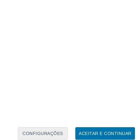
Calendário Lunar
Seg
Ter
Qua
Qui
Sex
Sáb
Domo
8
9
10
11
12
13
14
15
16
17
18
19
20
21
CONFIGURAÇÕES
ACEITAR E CONTINUAR