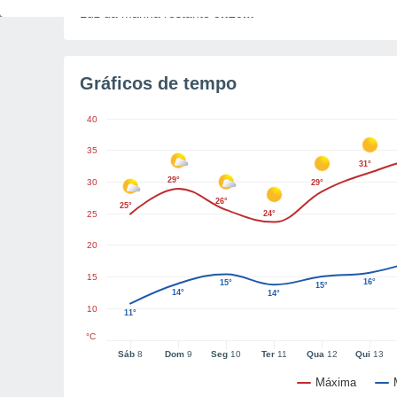
Luz da manhã restante
5h20m
Gráficos de tempo
40
35
31°
29°
30
29°
26°
25°
25
24°
20
15
16°
15°
15°
14°
14°
10
11°
°C
Sáb
8
Dom
9
Seg
10
Ter
11
Qua
12
Qui
13
Máxima