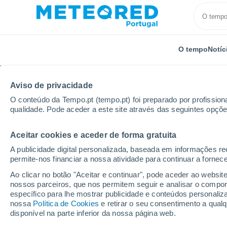
O tempo
Notíc
Aviso de privacidade
O conteúdo da Tempo.pt (tempo.pt) foi preparado por profissiona
qualidade. Pode aceder a este site através das seguintes opçõe
Aceitar cookies e aceder de forma gratuita
Início
Reino Unido
Sudeste da Inglaterra
Otha
A publicidade digital personalizada, baseada em informações r
permite-nos financiar a nossa atividade para continuar a fornec
Tempo em Otham
Ao clicar no botão "Aceitar e continuar", pode aceder ao websit
nossos parceiros, que nos permitem seguir e analisar o compo
15:50
Sábado
específico para lhe mostrar publicidade e conteúdos persona
nossa
Política de Cookies
e retirar o seu consentimento a qua
disponível na parte inferior da nossa página web.
Nuvens dispersas