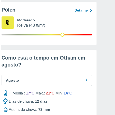
Pólen
Detalhe
Moderado
Relva (48 #/m³)
Como está o tempo em Otham em
agosto
?
Agosto
T. Média :
17°C
Máx.:
21°C
Min:
14°C
Dias de chuva:
12
dias
Acum. de chuva:
73 mm