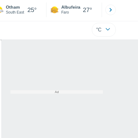
Otham
Albufeira
Lisboa
25°
27°
South East
Faro
Lisboa
°C