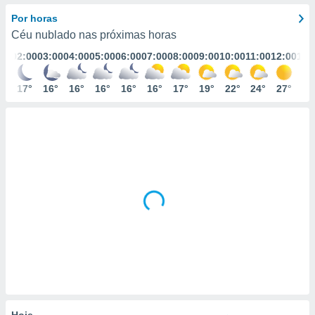
m
 recolhidas
Por horas
cookies ou
Céu nublado nas próximas horas
:00
02:00
03:00
04:00
05:00
06:00
07:00
08:00
09:00
10:00
11:00
12:00
13:
, permite-
ar a nossa
ara
7°
17°
16°
16°
16°
16°
16°
17°
19°
22°
24°
27°
29
ACEITAR
 fornecer-
E
os de alta
CONTINUAR
sem
sto.
CONFIGURAÇÕES
o botão
ontinuar",
r ao
itando a
de todos os
óprios ou
parceiros,
rmitem
lisar o
nto no
em como
 um perfil
Hoje