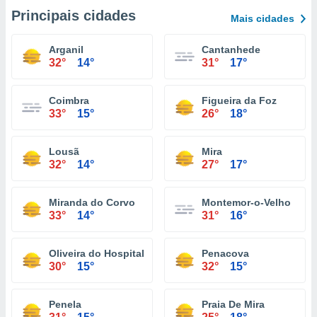
Principais cidades
Mais cidades
Arganil
Cantanhede
32°
14°
31°
17°
Coimbra
Figueira da Foz
33°
15°
26°
18°
Lousã
Mira
32°
14°
27°
17°
Miranda do Corvo
Montemor-o-Velho
33°
14°
31°
16°
Oliveira do Hospital
Penacova
30°
15°
32°
15°
Penela
Praia De Mira