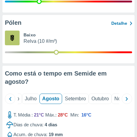
conteúdos.
ção
Pólen
Detalhe
ão através
de
Baixo
,
Relva (10 #/m³)
 e
dos,
publicidade
s, estudos
Como está o tempo em Semide em
a e
mento de
agosto
?
ossos 1199
o
Junho
Julho
Agosto
Setembro
Outubro
Novembro
eiros
T. Média :
21°C
Máx.:
28°C
Min:
16°C
Dias de chuva:
4
dias
Acum. de chuva:
19 mm