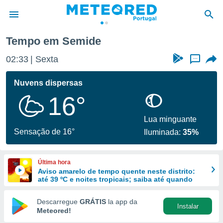
Tempo em Semide
de
02:33
Sexta
...
 da
empo.pt) foi
Nuvens dispersas
or
16°
is para
e as
 fornecidas
Lua minguante
 qualidade.
Sensação de 16°
Iluminada:
35%
r a este
s das
opções:
Última hora
Aviso amarelo de tempo quente neste distrito:
ookies e
até 39 ºC e noites tropicais; saiba até quando
 forma
Descarregue
GRÁTIS
la app da
Instalar
e digital
Meteored!
da,