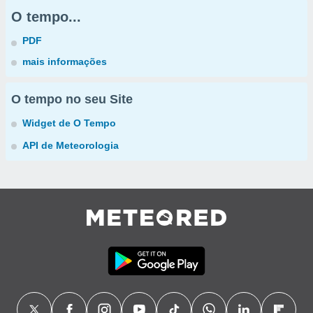
O tempo...
PDF
mais informações
O tempo no seu Site
Widget de O Tempo
API de Meteorologia