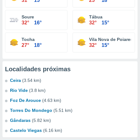
31°
15°
25°
18°
Soure
Tábua
32°
16°
32°
15°
Tocha
Vila Nova de Poiares
27°
18°
32°
15°
Localidades próximas
Ceira
(3.54 km)
Rio Vide
(3.8 km)
Foz De Arouce
(4.63 km)
Torres Do Mondego
(5.51 km)
Gândaras
(5.82 km)
Castelo Viegas
(6.16 km)