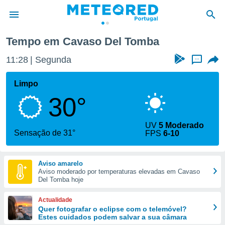
Tempo em Cavaso Del Tomba
de
11:29
Segunda
...
 da
empo.pt) foi
Limpo
or
30°
is para
e as
 fornecidas
UV
5 Moderado
 qualidade.
Sensação de 31°
FPS
6-10
r a este
s das
opções:
Aviso amarelo
Aviso moderado por temperaturas elevadas em Cavaso
ookies e
Del Tomba hoje
 forma
Actualidade
e digital
Quer fotografar o eclipse com o telemóvel?
Estes cuidados podem salvar a sua câmara
da,