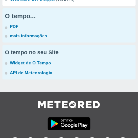
O tempo...
PDF
mais informações
O tempo no seu Site
Widget de O Tempo
API de Meteorologia