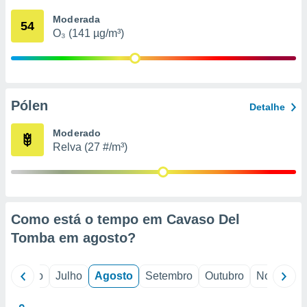
conteúdos.
Moderada
54
O₃ (141 µg/m³)
ção
ão através
de
,
 e
Pólen
Detalhe
dos,
Moderado
publicidade
Relva (27 #/m³)
s, estudos
a e
mento de
ossos 1199
Como está o tempo em Cavaso Del
eiros
Tomba em
agosto
?
o
Junho
Julho
Agosto
Setembro
Outubro
Novembro