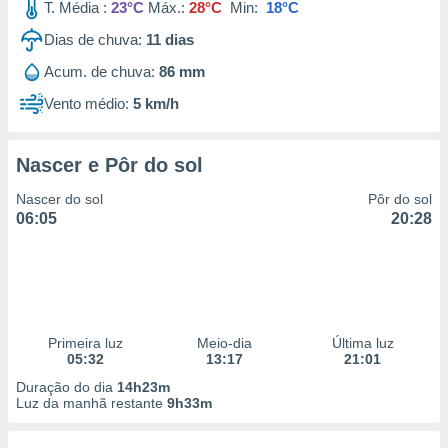
T. Média :
23°C
Máx.:
28°C
Min:
18°C
Dias de chuva:
11
dias
Acum. de chuva:
86 mm
Vento médio:
5 km/h
Nascer e Pôr do sol
Nascer do sol
Pôr do sol
06:05
20:28
Primeira luz
Meio-dia
Última luz
05:32
13:17
21:01
Duração do dia
14h23m
Luz da manhã restante
9h33m