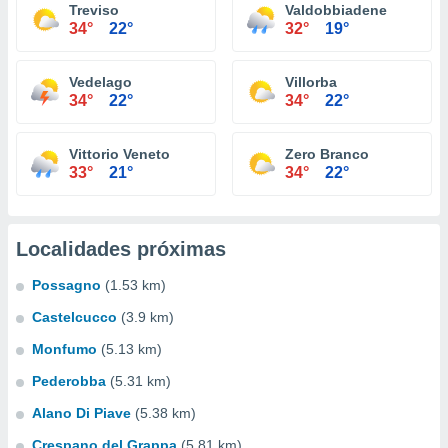
Treviso
Valdobbiadene
34°
22°
32°
19°
Vedelago
Villorba
34°
22°
34°
22°
Vittorio Veneto
Zero Branco
33°
21°
34°
22°
Localidades próximas
Possagno
(1.53 km)
Castelcucco
(3.9 km)
Monfumo
(5.13 km)
Pederobba
(5.31 km)
Alano Di Piave
(5.38 km)
Crespano del Grappa
(5.81 km)