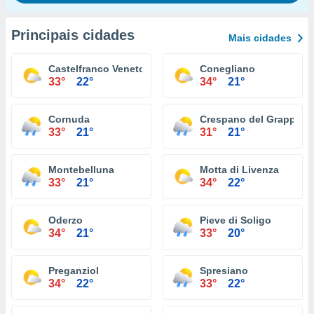
Principais cidades
Mais cidades
Castelfranco Veneto
Conegliano
33°
22°
34°
21°
Cornuda
Crespano del Grappa
33°
21°
31°
21°
Montebelluna
Motta di Livenza
33°
21°
34°
22°
Oderzo
Pieve di Soligo
34°
21°
33°
20°
Preganziol
Spresiano
34°
22°
33°
22°