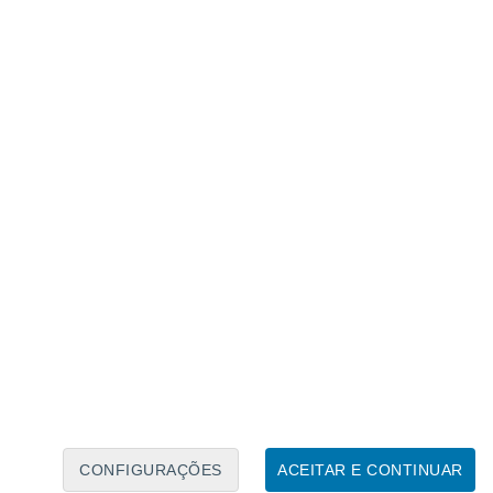
Calendário Lunar
Seg
Ter
Qua
Qui
Sex
Sáb
Domo
8
9
10
11
12
13
14
15
16
17
18
19
20
21
CONFIGURAÇÕES
ACEITAR E CONTINUAR