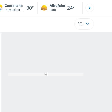
Castellalto
Albufeira
Lisboa
30°
24°
Province of Teramo
Faro
Lisboa
°C