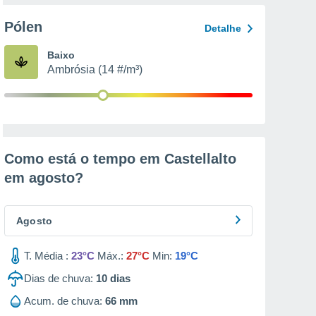
Pólen
Detalhe
Baixo
Ambrósia (14 #/m³)
Como está o tempo em Castellalto
em
agosto
?
Agosto
T. Média :
23°C
Máx.:
27°C
Min:
19°C
Dias de chuva:
10
dias
Acum. de chuva:
66 mm