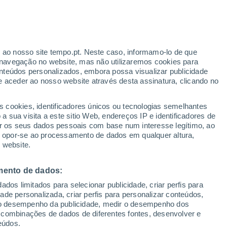
Aviso amarelo
Aviso moderado por trovoada em
Castellalto hoje
r ao nosso site tempo.pt. Neste caso, informamo-lo de que
navegação no website, mas não utilizaremos cookies para
nteúdos personalizados, embora possa visualizar publicidade
e aceder ao nosso website através desta assinatura, clicando no
s cookies, identificadores únicos ou tecnologias semelhantes
o
 sua visita a este sitio Web, endereços IP e identificadores de
r os seus dados pessoais com base num interesse legítimo, ao
pas de chuva
Satélites
Modelos
ou opor-se ao processamento de dados em qualquer altura,
 website.
mento de dados:
Terça
Quarta
Quinta
Sexta
dos limitados para selecionar publicidade, criar perfis para
11 Ago.
12 Ago.
13 Ago.
14 Ago.
idade personalizada, criar perfis para personalizar conteúdos,
ir o desempenho da publicidade, medir o desempenho dos
 combinações de dados de diferentes fontes, desenvolver e
eúdos.