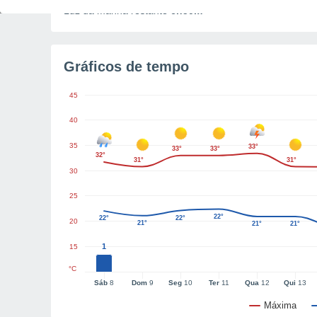
Luz da manhã restante
6h50m
Gráficos de tempo
45
40
35
33°
33°
33°
32°
31°
31°
30
25
22°
22°
22°
20
21°
21°
21°
1
15
°C
Sáb
8
Dom
9
Seg
10
Ter
11
Qua
12
Qui
13
Máxima