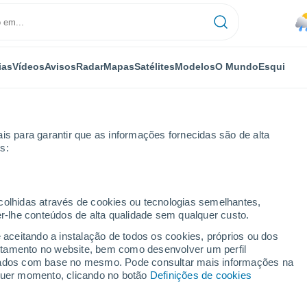
ias
Vídeos
Avisos
Radar
Mapas
Satélites
Modelos
O Mundo
Esqui
is para garantir que as informações fornecidas são de alta
s:
ecolhidas através de cookies ou tecnologias semelhantes,
er-lhe conteúdos de alta qualidade sem qualquer custo.
e aceitando a instalação de todos os cookies, próprios ou dos
rtamento no website, bem como desenvolver um perfil
...
lizados com base no mesmo. Pode consultar mais informações na
lquer momento, clicando no botão
Definições de cookies
Por horas
Chuva fraca nas próximas horas