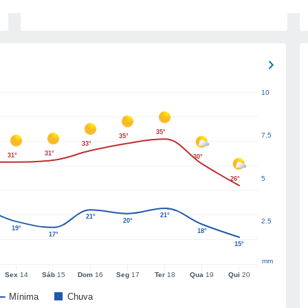
10
35°
7.5
35°
33°
31°
31°
30°
5
26°
21°
21°
20°
2.5
19°
18°
17°
15°
mm
Sex
14
Sáb
15
Dom
16
Seg
17
Ter
18
Qua
19
Qui
20
Mínima
Chuva