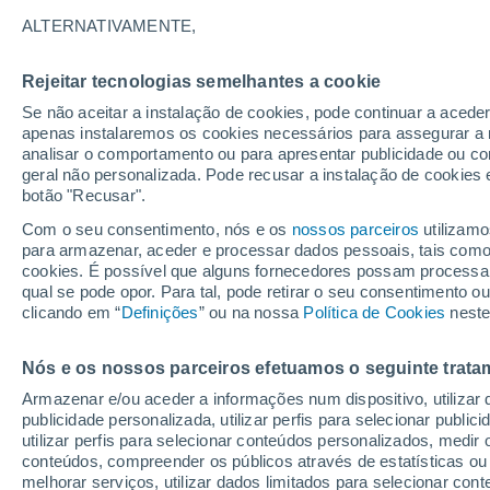
30°
ALTERNATIVAMENTE,
Rejeitar tecnologias semelhantes a cookie
40%
Se não aceitar a instalação de cookies, pode continuar a acede
Sensação de 31°
0.4 mm
apenas instalaremos os cookies necessários para assegurar a 
analisar o comportamento ou para apresentar publicidade ou co
geral não personalizada. Pode recusar a instalação de cookies 
botão "Recusar".
Última hora
Hoje e amanhã poeiras do Saara “invadem”
Com o seu consentimento, nós e os
nossos parceiros
utilizamo
Portugal: risco de trovoadas no Norte e Centr
para armazenar, aceder e processar dados pessoais, tais como a
aumenta
cookies. É possível que alguns fornecedores possam processa
O Tempo 1 - 7 Dias
Radar de Chuva
Atualidade
Ma
qual se pode opor. Para tal, pode retirar o seu consentimento 
clicando em “
Definições
” ou na nossa
Política de Cookies
neste
Nós e os nossos parceiros efetuamos o seguinte trata
Amanhã
Segunda
Hoje
Armazenar e/ou aceder a informações num dispositivo, utilizar da
9 Ago.
10 Ago.
8 Ago.
publicidade personalizada, utilizar perfis para selecionar public
utilizar perfis para selecionar conteúdos personalizados, med
conteúdos, compreender os públicos através de estatísticas ou
melhorar serviços, utilizar dados limitados para selecionar cont
70%