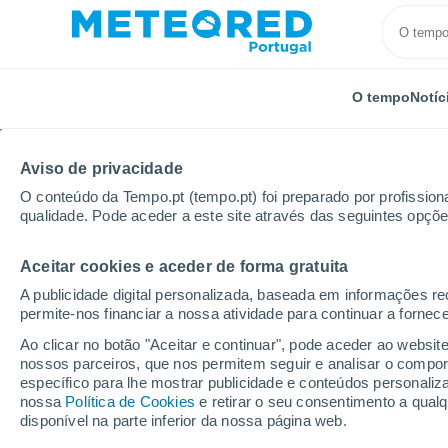
O tempo
Notíc
Aviso de privacidade
O conteúdo da Tempo.pt (tempo.pt) foi preparado por profissiona
qualidade. Pode aceder a este site através das seguintes opçõe
Aceitar cookies e aceder de forma gratuita
Início
Itália
Província de Téramo
Castellalto
A publicidade digital personalizada, baseada em informações r
permite-nos financiar a nossa atividade para continuar a fornec
Tempo em Castellalto
Ao clicar no botão "Aceitar e continuar", pode aceder ao websit
nossos parceiros, que nos permitem seguir e analisar o compo
13:57
Sábado
específico para lhe mostrar publicidade e conteúdos persona
nossa
Política de Cookies
e retirar o seu consentimento a qua
disponível na parte inferior da nossa página web.
Chuva fraca