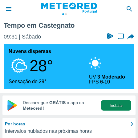
Tempo em Castegnato
de
09:31
Sábado
...
 da
empo.pt) foi
Nuvens dispersas
or
28°
is para
e as
 fornecidas
UV
3 Moderado
 qualidade.
Sensação de 29°
FPS
6-10
r a este
s das
opções:
Descarregue
GRÁTIS
a app da
Instalar
ookies e
Meteored!
 forma
Por horas
e digital
Intervalos nublados nas próximas horas
da,