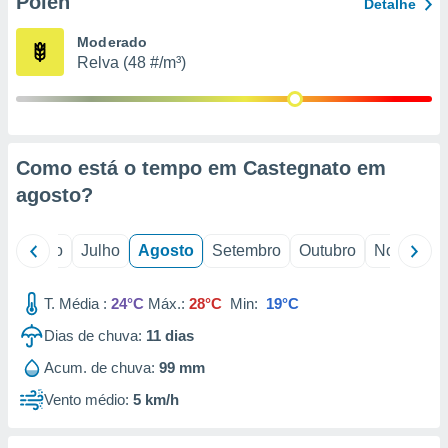
Pólen
conteúdos.
Detalhe
Moderado
ção
Relva (48 #/m³)
ão através
de
,
 e
Como está o tempo em Castegnato em
dos,
agosto
?
publicidade
s, estudos
a e
o
Junho
Julho
Agosto
Setembro
Outubro
Novembro
mento de
T. Média :
24°C
Máx.:
28°C
Min:
19°C
ossos 1199
eiros
Dias de chuva:
11
dias
Acum. de chuva:
99 mm
Vento médio:
5 km/h