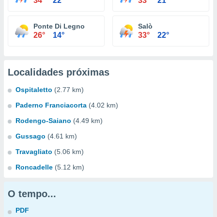
34°
22°
33°
21°
Ponte Di Legno
Salò
26°
14°
33°
22°
Localidades próximas
Ospitaletto
(2.77 km)
Paderno Franciacorta
(4.02 km)
Rodengo-Saiano
(4.49 km)
Gussago
(4.61 km)
Travagliato
(5.06 km)
Roncadelle
(5.12 km)
O tempo...
PDF