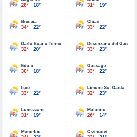
28°
18°
31°
19°
Brescia
Chiari
34°
22°
33°
22°
Darfo Boario Terme
Desenzano del Garda
32°
20°
33°
23°
Edolo
Gussago
30°
18°
33°
22°
Iseo
Limone Sul Garda
33°
22°
32°
23°
Lumezzane
Malonno
31°
19°
26°
14°
Manerbio
Orzinuovi