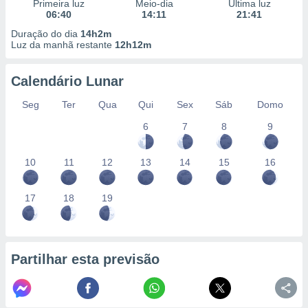
conteúdos.
Primeira luz
Meio-dia
Última luz
06:40
14:11
21:41
Duração do dia
14h2m
ção
Luz da manhã restante
12h12m
ão através
de
Calendário Lunar
,
 e
Seg
Ter
Qua
Qui
Sex
Sáb
Domo
6
7
8
9
dos,
publicidade
s, estudos
10
11
12
13
14
15
16
a e
mento de
17
18
19
ossos 1199
eiros
Partilhar esta previsão