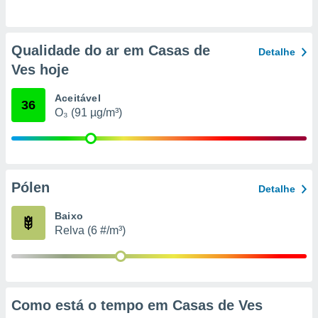
o qual se
ara tal,
 o seu
Qualidade do ar em Casas de
to ou opor-
Detalhe
essamento
Ves hoje
m qualquer
ando em “
Aceitável
36
 ou na
O₃ (91 µg/m³)
 Cookies
te.
 nossos
Pólen
Detalhe
s o
Baixo
o de
Relva (6 #/m³)
e/ou aceder
ões num
utilizar
ados para
Como está o tempo em Casas de Ves
publicidade,