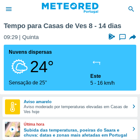
Casas de Ves
Próxima semana
Tempo para Casas de Ves 8 - 14 dias
de
09:29
Quinta
...
 da
empo.pt) foi
Nuvens dispersas
or
24°
is para
e as
 fornecidas
Este
 qualidade.
Sensação de 25°
5
16 km/h
r a este
s das
opções:
Aviso amarelo
Aviso moderado por temperaturas elevadas em Casas de
ookies e
Ves hoje
 forma
Última hora
e digital
Subida das temperaturas, poeiras do Saara e
chuva: datas e zonas mais afetadas em Portugal
da,