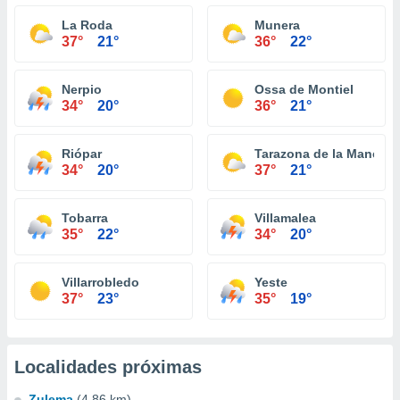
La Roda
Munera
37°
21°
36°
22°
Nerpio
Ossa de Montiel
34°
20°
36°
21°
Riópar
Tarazona de la Mancha
34°
20°
37°
21°
Tobarra
Villamalea
35°
22°
34°
20°
Villarrobledo
Yeste
37°
23°
35°
19°
Localidades próximas
Zulema
(4.86 km)