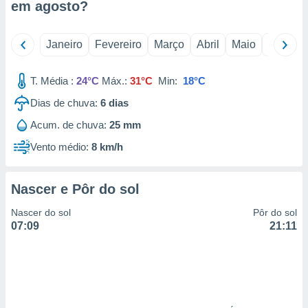
em
agosto
?
 para
a, utilizar
Janeiro
Fevereiro
Março
Abril
Maio
Junho
selecionar
a, criar
T. Média :
24°C
Máx.:
31°C
Min:
18°C
personalizar
tilizar
Dias de chuva:
6
dias
selecionar
Acum. de chuva:
25 mm
dos, medir
Vento médio:
8 km/h
nho da
, medir o
o dos
Nascer e Pôr do sol
r os
Nascer do sol
Pôr do sol
ravés de
07:09
21:11
s ou
s de dados
es fontes,
 e melhorar
ilizar dados
ara