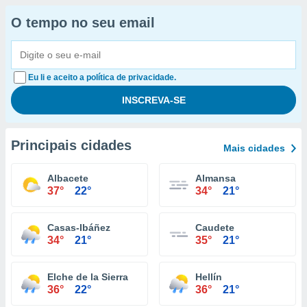
O tempo no seu email
Eu li e aceito a política de privacidade.
Principais cidades
Mais cidades
Albacete
Almansa
37°
22°
34°
21°
Casas-Ibáñez
Caudete
34°
21°
35°
21°
Elche de la Sierra
Hellín
36°
22°
36°
21°