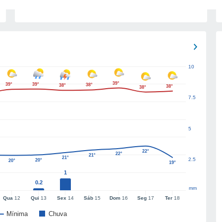
10
39°
39°
39°
38°
38°
38°
38°
7.5
5
22°
22°
21°
21°
2.5
20°
20°
19°
1
0.2
mm
Qua
12
Qui
13
Sex
14
Sáb
15
Dom
16
Seg
17
Ter
18
Mínima
Chuva