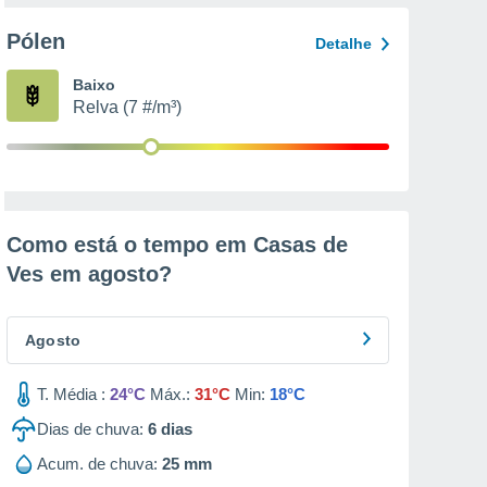
Pólen
Detalhe
Baixo
Relva (7 #/m³)
Como está o tempo em Casas de
Ves em
agosto
?
Agosto
T. Média :
24°C
Máx.:
31°C
Min:
18°C
Dias de chuva:
6
dias
Acum. de chuva:
25 mm