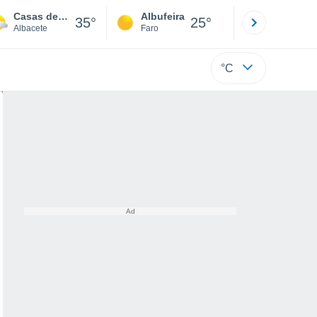
Casas de Ves
Albufeira
Lisboa
35°
25°
Albacete
Faro
Lisboa
°C