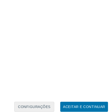
Calendário Lunar
Seg
Ter
Qua
Qui
Sex
Sáb
Domo
6
7
8
9
10
11
12
13
14
15
16
17
18
19
CONFIGURAÇÕES
ACEITAR E CONTINUAR