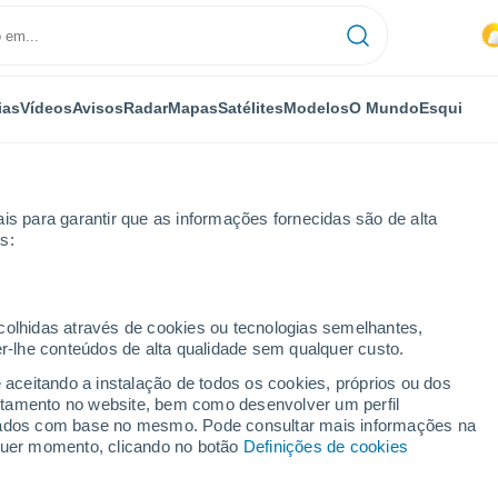
ias
Vídeos
Avisos
Radar
Mapas
Satélites
Modelos
O Mundo
Esqui
is para garantir que as informações fornecidas são de alta
s:
lbacete
Casas de Ves
ecolhidas através de cookies ou tecnologias semelhantes,
er-lhe conteúdos de alta qualidade sem qualquer custo.
s
e aceitando a instalação de todos os cookies, próprios ou dos
rtamento no website, bem como desenvolver um perfil
...
lizados com base no mesmo. Pode consultar mais informações na
lquer momento, clicando no botão
Definições de cookies
Por horas
Chuva fraca nas próximas horas