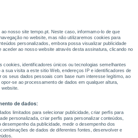
Aviso amarelo
Aviso moderado por temperaturas
elevadas em Casas de Ves hoje
r ao nosso site tempo.pt. Neste caso, informamo-lo de que
navegação no website, mas não utilizaremos cookies para
nteúdos personalizados, embora possa visualizar publicidade
e aceder ao nosso website através desta assinatura, clicando no
 até
s cookies, identificadores únicos ou tecnologias semelhantes
 sua visita a este sitio Web, endereços IP e identificadores de
r os seus dados pessoais com base num interesse legítimo, ao
adar de Chuva
Satélites
Modelos
ou opor-se ao processamento de dados em qualquer altura,
 website.
mento de dados:
omingo
Segunda
Terça
Quarta
dos limitados para selecionar publicidade, criar perfis para
9 Ago.
10 Ago.
11 Ago.
12 Ago.
idade personalizada, criar perfis para personalizar conteúdos,
ir o desempenho da publicidade, medir o desempenho dos
 combinações de dados de diferentes fontes, desenvolver e
eúdos.
50%