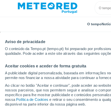
O tempo
Notíc
Aviso de privacidade
O conteúdo da Tempo.pt (tempo.pt) foi preparado por profissiona
qualidade. Pode aceder a este site através das seguintes opçõe
Aceitar cookies e aceder de forma gratuita
Início
Espanha
Castela-Mancha
Província de A
A publicidade digital personalizada, baseada em informações r
permite-nos financiar a nossa atividade para continuar a fornec
Tempo em Casas de Ve
Ao clicar no botão "Aceitar e continuar", pode aceder ao websit
nossos parceiros, que nos permitem seguir e analisar o compo
15:49
Quinta
específico para lhe mostrar publicidade e conteúdos persona
nossa
Política de Cookies
e retirar o seu consentimento a qua
disponível na parte inferior da nossa página web.
Nuvens dispersas