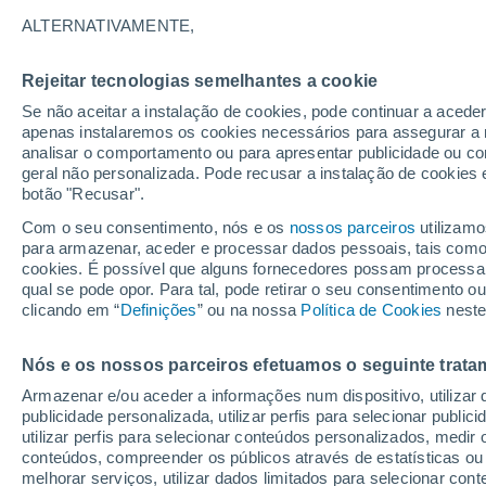
35°
ALTERNATIVAMENTE,
Rejeitar tecnologias semelhantes a cookie
UV
7 Alto
Se não aceitar a instalação de cookies, pode continuar a acede
Sensação de 34°
FPS
15-25
apenas instalaremos os cookies necessários para assegurar a 
analisar o comportamento ou para apresentar publicidade ou co
geral não personalizada. Pode recusar a instalação de cookies 
botão "Recusar".
Última hora
Aviso amarelo de tempo quente neste distrito:
Com o seu consentimento, nós e os
nossos parceiros
utilizamo
39 ºC e noites tropicais; saiba até quando
para armazenar, aceder e processar dados pessoais, tais como a
cookies. É possível que alguns fornecedores possam processa
O Tempo 1 - 7 Dias
Atualidade
Mapas de chuva
R
qual se pode opor. Para tal, pode retirar o seu consentimento 
clicando em “
Definições
” ou na nossa
Política de Cookies
neste
Nós e os nossos parceiros efetuamos o seguinte trata
Amanhã
Sábado
D
Hoje
Armazenar e/ou aceder a informações num dispositivo, utilizar da
7 Ago.
8 Ago.
6 Ago.
publicidade personalizada, utilizar perfis para selecionar public
utilizar perfis para selecionar conteúdos personalizados, med
conteúdos, compreender os públicos através de estatísticas ou
melhorar serviços, utilizar dados limitados para selecionar cont
40%