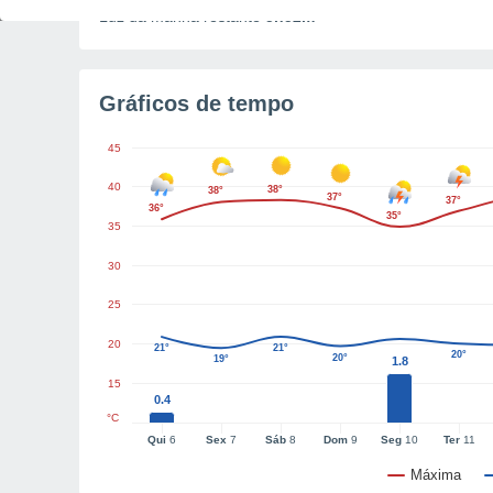
Luz da manhã restante
5h52m
Gráficos de tempo
45
40
38°
38°
37°
37°
36°
35°
35
30
25
20
21°
21°
20°
20°
19°
1.8
15
0.4
°C
Qui
6
Sex
7
Sáb
8
Dom
9
Seg
10
Ter
11
Máxima