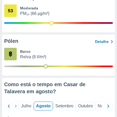
conteúdos.
Moderada
53
PM₁₀ (66 µg/m³)
ção
ão através
de
,
 e
Pólen
Detalhe
dos,
Baixo
publicidade
Relva (8 #/m³)
s, estudos
a e
mento de
ossos 1199
Como está o tempo em Casar de
eiros
Talavera em
agosto
?
o
Junho
Julho
Agosto
Setembro
Outubro
Novembro