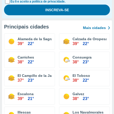
Eu li e aceito a política de privacidade.
Principais cidades
Mais cidades
Alameda de la Sagra
Calzada de Oropesa
39°
22°
39°
22°
Carriches
Consuegra
38°
22°
38°
23°
El Campillo de la Jara
El Toboso
37°
23°
38°
22°
Escalona
Galvez
39°
21°
38°
23°
Illescas
Los Navalmorales