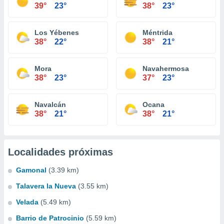
39°
23°
38°
23°
Los Yébenes
Méntrida
38°
22°
38°
21°
Mora
Navahermosa
38°
23°
37°
23°
Navalcán
Ocana
38°
21°
38°
21°
Localidades próximas
Gamonal
(3.39 km)
Talavera la Nueva
(3.55 km)
Velada
(5.49 km)
Barrio de Patrocinio
(5.59 km)