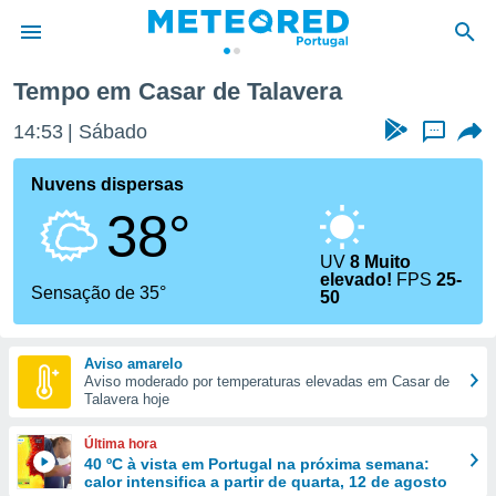
asar de Talavera
Tempo em Casar de Talavera
de
14:53
Sábado
...
 da
empo.pt) foi
Nuvens dispersas
or
38°
is para
e as
 fornecidas
UV
8 Muito
elevado!
FPS
25-
 qualidade.
Sensação de 35°
50
r a este
s das
opções:
Aviso amarelo
Aviso moderado por temperaturas elevadas em Casar de
ookies e
Talavera hoje
 forma
Última hora
e digital
40 ºC à vista em Portugal na próxima semana:
da,
calor intensifica a partir de quarta, 12 de agosto