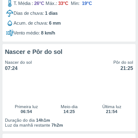
T. Média :
26°C
Máx.:
33°C
Min:
19°C
Dias de chuva:
1
dias
Acum. de chuva:
6 mm
Vento médio:
8 km/h
Nascer e Pôr do sol
Nascer do sol
Pôr do sol
07:24
21:25
Primeira luz
Meio-dia
Última luz
06:54
14:25
21:54
Duração do dia
14h1m
Luz da manhã restante
7h2m