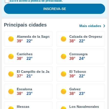
Eu li e aceito a política de privacidade.
Principais cidades
Mais cidades
Alameda de la Sagra
Calzada de Oropesa
39°
22°
38°
22°
Carriches
Consuegra
38°
22°
39°
24°
El Campillo de la Jara
El Toboso
37°
21°
39°
22°
Escalona
Galvez
38°
23°
38°
23°
Illescas
Los Navalmorales