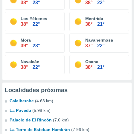
38°
23°
38°
22°
Los Yébenes
Méntrida
38°
22°
38°
21°
Mora
Navahermosa
39°
23°
37°
22°
Navalcán
Ocana
38°
22°
38°
21°
Localidades próximas
Calalberche
(4.63 km)
La Poveda
(5.98 km)
Palacio de El Rincón
(7.6 km)
La Torre de Esteban Hambrán
(7.96 km)