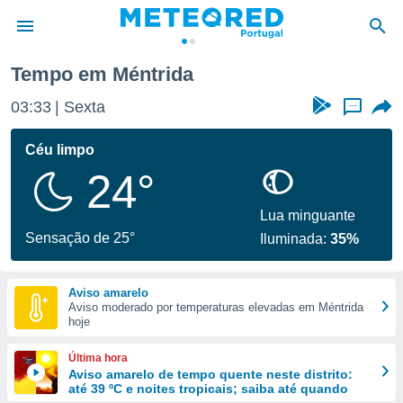
éntrida
Tempo em Méntrida
de
03:33
Sexta
...
 da
empo.pt) foi
Céu limpo
or
24°
is para
e as
 fornecidas
Lua minguante
 qualidade.
Sensação de 25°
Iluminada:
35%
r a este
s das
opções:
Aviso amarelo
Aviso moderado por temperaturas elevadas em Méntrida
ookies e
hoje
 forma
Última hora
e digital
Aviso amarelo de tempo quente neste distrito:
até 39 ºC e noites tropicais; saiba até quando
da,