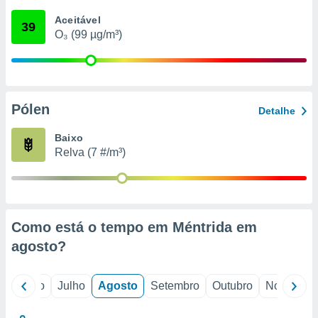
conteúdos.
Aceitável
39
O₃ (99 µg/m³)
ção
ão através
de
,
 e
Pólen
Detalhe
dos,
Baixo
publicidade
Relva (7 #/m³)
s, estudos
a e
mento de
ossos 1199
Como está o tempo em Méntrida em
eiros
agosto
?
o
Junho
Julho
Agosto
Setembro
Outubro
Novembro