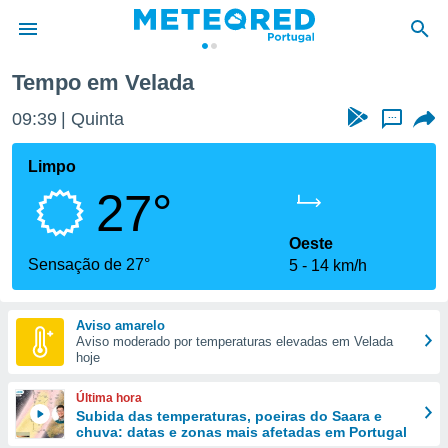
elada
Tempo em Velada
de
09:39
Quinta
...
 da
empo.pt) foi
Limpo
or
27°
is para
e as
 fornecidas
Oeste
 qualidade.
Sensação de 27°
5
14 km/h
r a este
s das
opções:
Aviso amarelo
Aviso moderado por temperaturas elevadas em Velada
ookies e
hoje
 forma
Última hora
e digital
Subida das temperaturas, poeiras do Saara e
chuva: datas e zonas mais afetadas em Portugal
da,