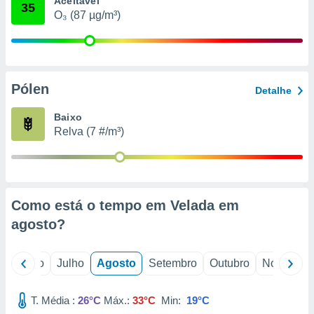
Aceitável
conteúdos.
35
O₃ (87 µg/m³)
ção
ão através
de
Pólen
,
Detalhe
 e
Baixo
dos,
Relva (7 #/m³)
publicidade
s, estudos
a e
mento de
Como está o tempo em Velada em
ossos 1199
agosto
?
eiros
o
Junho
Julho
Agosto
Setembro
Outubro
Novembro
T. Média :
26°C
Máx.:
33°C
Min:
19°C