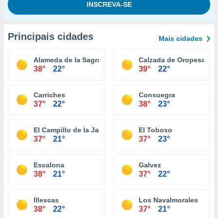
Principais cidades
Mais cidades
Alameda de la Sagra
Calzada de Oropesa
38°
22°
39°
22°
Carriches
Consuegra
37°
22°
38°
23°
El Campillo de la Jara
El Toboso
37°
21°
37°
23°
Escalona
Galvez
38°
21°
37°
22°
Illescas
Los Navalmorales
38°
22°
37°
21°