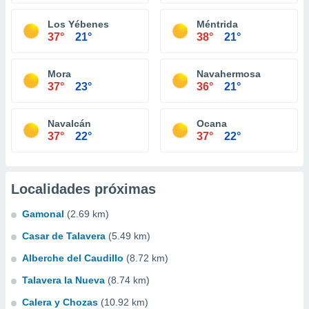
Los Yébenes
Méntrida
37°
21°
38°
21°
Mora
Navahermosa
37°
23°
36°
21°
Navalcán
Ocana
37°
22°
37°
22°
Localidades próximas
Gamonal
(2.69 km)
Casar de Talavera
(5.49 km)
Alberche del Caudillo
(8.72 km)
Talavera la Nueva
(8.74 km)
Calera y Chozas
(10.92 km)