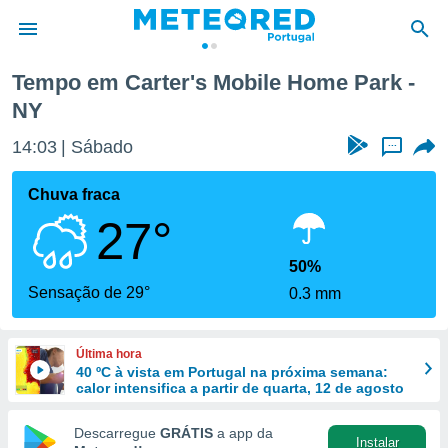
bile Home Park
Tempo em Carter's Mobile Home Park -
NY
de
 da
14:03
Sábado
...
empo.pt) foi
or
Chuva fraca
is para
e as
27°
 fornecidas
 qualidade.
50%
r a este
Sensação de 29°
s das
0.3 mm
opções:
ookies e
Última hora
 forma
40 ºC à vista em Portugal na próxima semana:
calor intensifica a partir de quarta, 12 de agosto
e digital
Descarregue
GRÁTIS
a app da
da,
Instalar