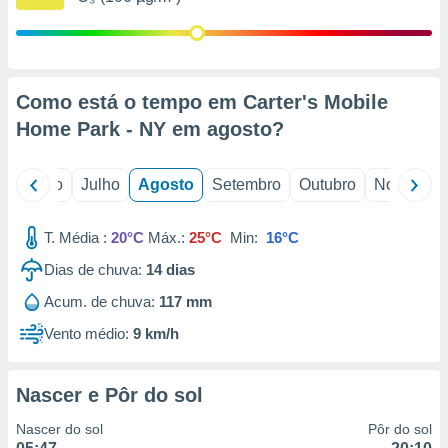
conteúdos.
ção
ão através
Como está o tempo em Carter's Mobile
de
Home Park - NY em
agosto
?
,
 e
o
Junho
Julho
Agosto
Setembro
Outubro
Novembro
dos,
publicidade
s, estudos
T. Média :
20°C
Máx.:
25°C
Min:
16°C
a e
mento de
Dias de chuva:
14
dias
Acum. de chuva:
117 mm
ossos 1199
eiros
Vento médio:
9 km/h
Nascer e Pôr do sol
Nascer do sol
Pôr do sol