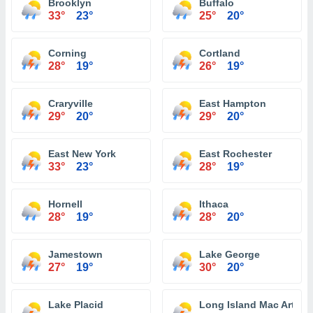
Brooklyn
Buffalo
33°
23°
25°
20°
Corning
Cortland
28°
19°
26°
19°
Craryville
East Hampton
29°
20°
29°
20°
East New York
East Rochester
33°
23°
28°
19°
Hornell
Ithaca
28°
19°
28°
20°
Jamestown
Lake George
27°
19°
30°
20°
Lake Placid
Long Island Mac Arthur A