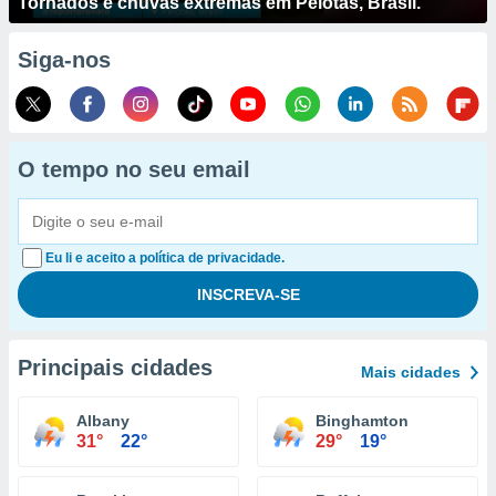
Tornados e chuvas extremas em Pelotas, Brasil.
Siga-nos
O tempo no seu email
Eu li e aceito a política de privacidade.
Principais cidades
Mais cidades
Albany
Binghamton
31°
22°
29°
19°