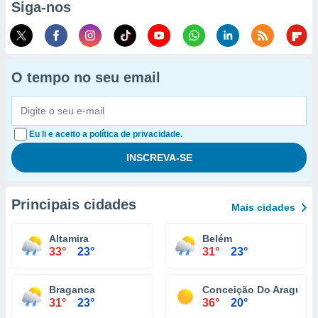
Siga-nos
O tempo no seu email
Eu li e aceito a política de privacidade.
Principais cidades
Mais cidades
Altamira
Belém
33°
23°
31°
23°
Braganca
Conceição Do Araguaia
31°
23°
36°
20°