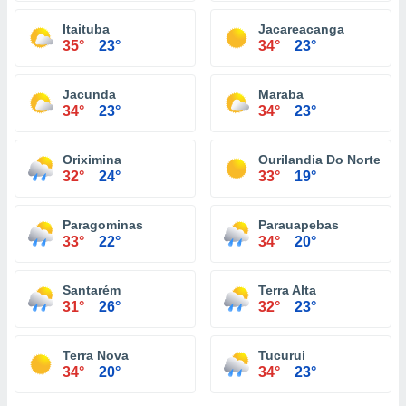
Itaituba
Jacareacanga
35°
23°
34°
23°
Jacunda
Maraba
34°
23°
34°
23°
Oriximina
Ourilandia Do Norte
32°
24°
33°
19°
Paragominas
Parauapebas
33°
22°
34°
20°
Santarém
Terra Alta
31°
26°
32°
23°
Terra Nova
Tucurui
34°
20°
34°
23°