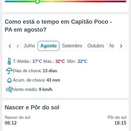
conteúdos.
ção
Como está o tempo em Capitão Poco -
ão através
PA em
agosto
?
de
,
 e
o
Junho
Julho
Agosto
Setembro
Outubro
Novembro
dos,
publicidade
T. Média :
27°C
Máx.:
32°C
Min:
22°C
s, estudos
Dias de chuva:
13
dias
a e
mento de
Acum. de chuva:
43 mm
Vento médio:
9 km/h
ossos 1199
eiros
Nascer e Pôr do sol
Nascer do sol
Pôr do sol
06:12
18:15