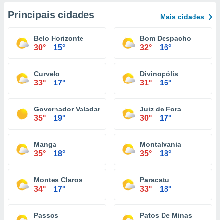
Principais cidades
Mais cidades
Belo Horizonte
Bom Despacho
30°
15°
32°
16°
Curvelo
Divinopólis
33°
17°
31°
16°
Governador Valadares
Juiz de Fora
35°
19°
30°
17°
Manga
Montalvania
35°
18°
35°
18°
Montes Claros
Paracatu
34°
17°
33°
18°
Passos
Patos De Minas