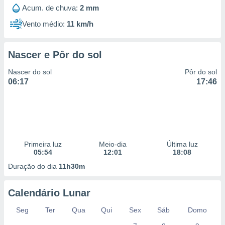
 para
Acum. de chuva:
2 mm
Vento médio:
11 km/h
a, utilizar
selecionar
Nascer e Pôr do sol
a, criar
personalizar
Nascer do sol
Pôr do sol
tilizar
06:17
17:46
selecionar
dos, medir
nho da
, medir o
o dos
Primeira luz
Meio-dia
Última luz
r os
05:54
12:01
18:08
ravés de
Duração do dia
11h30m
s ou
s de dados
es fontes,
Calendário Lunar
 e melhorar
ilizar dados
Seg
Ter
Qua
Qui
Sex
Sáb
Domo
ara