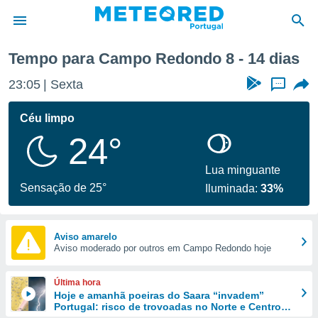
emana
Tempo para Campo Redondo 8 - 14 dias
de
23:05
Sexta
...
 da
empo.pt) foi
Céu limpo
or
24°
is para
e as
 fornecidas
Lua minguante
 qualidade.
Sensação de 25°
Iluminada:
33%
r a este
s das
opções:
Aviso amarelo
Aviso moderado por outros em Campo Redondo hoje
ookies e
 forma
Última hora
e digital
Hoje e amanhã poeiras do Saara “invadem”
Portugal: risco de trovoadas no Norte e Centro
da,