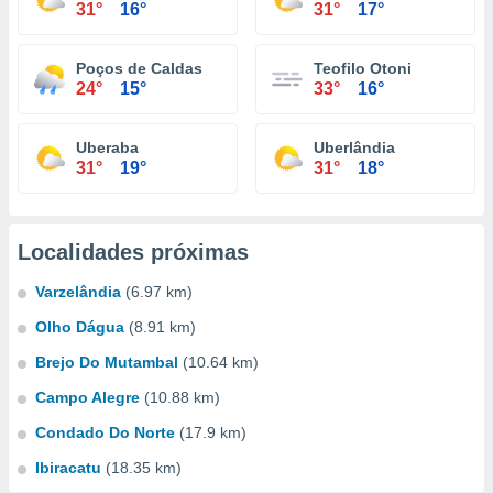
31°
16°
31°
17°
Poços de Caldas
Teofilo Otoni
24°
15°
33°
16°
Uberaba
Uberlândia
31°
19°
31°
18°
Localidades próximas
Varzelândia
(6.97 km)
Olho Dágua
(8.91 km)
Brejo Do Mutambal
(10.64 km)
Campo Alegre
(10.88 km)
Condado Do Norte
(17.9 km)
Ibiracatu
(18.35 km)