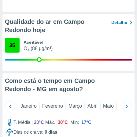
o qual se
ara tal,
 o seu
Qualidade do ar em Campo
to ou opor-
Detalhe
essamento
Redondo hoje
m qualquer
ando em “
Aceitável
35
 ou na
O₃ (88 µg/m³)
 Cookies
te.
 nossos
Como está o tempo em Campo
s o
Redondo - MG em
agosto
?
o de
Janeiro
Fevereiro
Março
Abril
Maio
Junho
e/ou aceder
ões num
T. Média :
23°C
Máx.:
30°C
Min:
17°C
utilizar
ados para
Dias de chuva:
0
dias
publicidade,