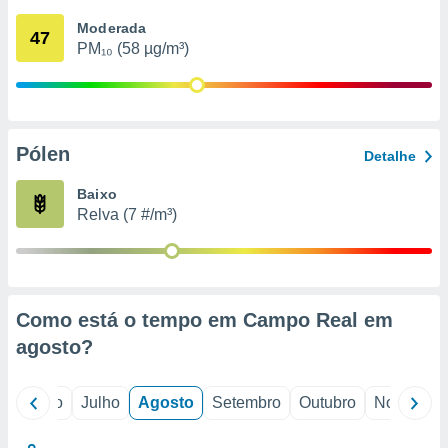
conteúdos.
Moderada
47
PM₁₀ (58 µg/m³)
ção
ão através
de
,
 e
Pólen
Detalhe
dos,
Baixo
publicidade
Relva (7 #/m³)
s, estudos
a e
mento de
ossos 1199
Como está o tempo em Campo Real em
eiros
agosto
?
o
Junho
Julho
Agosto
Setembro
Outubro
Novembro