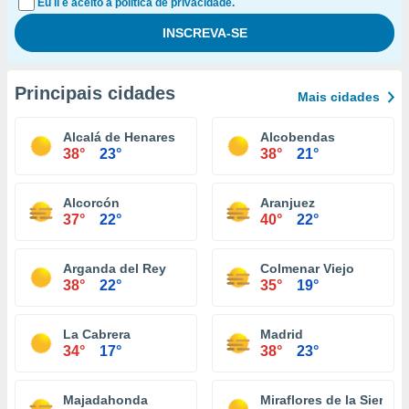
Eu li e aceito a política de privacidade.
Principais cidades
Mais cidades
Alcalá de Henares
Alcobendas
38°
23°
38°
21°
Alcorcón
Aranjuez
37°
22°
40°
22°
Arganda del Rey
Colmenar Viejo
38°
22°
35°
19°
La Cabrera
Madrid
34°
17°
38°
23°
Majadahonda
Miraflores de la Sierra