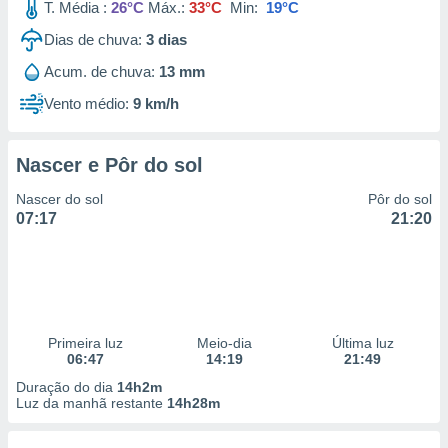
T. Média :
26°C
Máx.:
33°C
Min:
19°C
Dias de chuva:
3
dias
Acum. de chuva:
13 mm
Vento médio:
9 km/h
Nascer e Pôr do sol
Nascer do sol
Pôr do sol
07:17
21:20
Primeira luz
Meio-dia
Última luz
06:47
14:19
21:49
Duração do dia
14h2m
Luz da manhã restante
14h28m