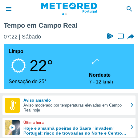
Tempo em Campo Real
de
07:22
Sábado
...
 da
empo.pt) foi
Limpo
or
22°
is para
e as
 fornecidas
Nordeste
 qualidade.
Sensação de 25°
7
12 km/h
r a este
s das
opções:
Aviso amarelo
Aviso moderado por temperaturas elevadas em Campo
ookies e
Real hoje
 forma
Última hora
e digital
Hoje e amanhã poeiras do Saara “invadem”
Portugal: risco de trovoadas no Norte e Centro
da,