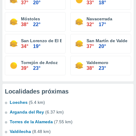
37°
20°
33°
18°
Móstoles
Navacerrada
38°
22°
32°
17°
San Lorenzo de El Escorial
San Martín de Valdeigle
34°
19°
37°
20°
Torrejón de Ardoz
Valdemoro
39°
23°
38°
23°
Localidades próximas
Loeches
(5.4 km)
Arganda del Rey
(6.37 km)
Torres de la Alameda
(7.55 km)
Valdilecha
(8.48 km)