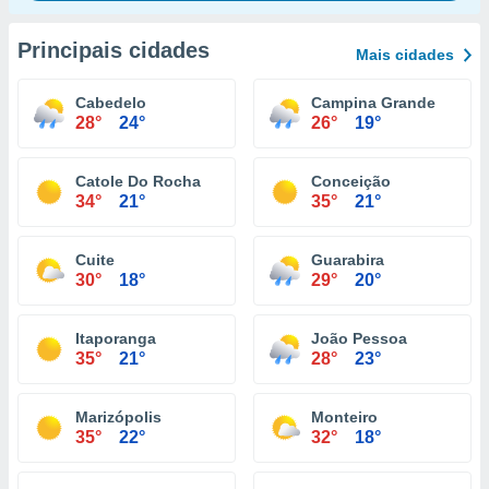
Principais cidades
Mais cidades
Cabedelo
Campina Grande
28°
24°
26°
19°
Catole Do Rocha
Conceição
34°
21°
35°
21°
Cuite
Guarabira
30°
18°
29°
20°
Itaporanga
João Pessoa
35°
21°
28°
23°
Marizópolis
Monteiro
35°
22°
32°
18°