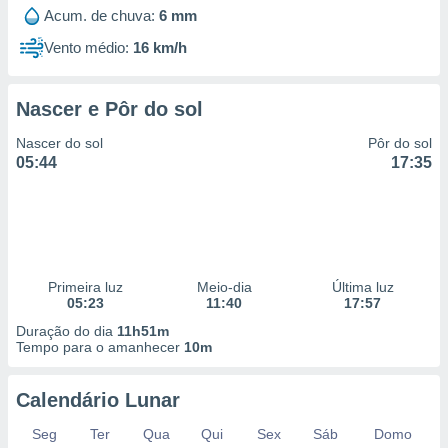
 para
Acum. de chuva:
6 mm
Vento médio:
16 km/h
a, utilizar
selecionar
Nascer e Pôr do sol
a, criar
personalizar
Nascer do sol
Pôr do sol
tilizar
05:44
17:35
selecionar
dos, medir
nho da
, medir o
o dos
Primeira luz
Meio-dia
Última luz
r os
05:23
11:40
17:57
ravés de
Duração do dia
11h51m
s ou
Tempo para o amanhecer
10m
s de dados
es fontes,
 e melhorar
Calendário Lunar
ilizar dados
ara
Seg
Ter
Qua
Qui
Sex
Sáb
Domo