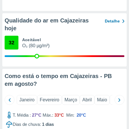
o qual se
ara tal,
 o seu
Qualidade do ar em Cajazeiras
to ou opor-
Detalhe
essamento
hoje
m qualquer
ando em “
Aceitável
32
 ou na
O₃ (80 µg/m³)
 Cookies
te.
 nossos
Como está o tempo em Cajazeiras - PB
s o
em
agosto
?
o de
Janeiro
Fevereiro
Março
Abril
Maio
Junho
e/ou aceder
ões num
T. Média :
27°C
Máx.:
33°C
Min:
20°C
utilizar
ados para
Dias de chuva:
1
dias
publicidade,