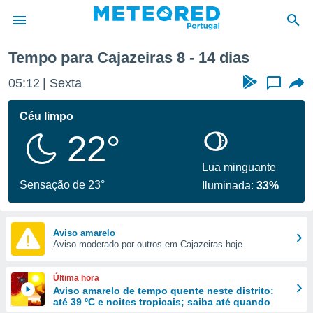
Tempo para Cajazeiras 8 - 14 dias
de
05:12
Sexta
...
 da
empo.pt) foi
Céu limpo
or
22°
is para
e as
 fornecidas
Lua minguante
 qualidade.
Sensação de 23°
Iluminada:
33%
r a este
s das
opções:
Aviso amarelo
Aviso moderado por outros em Cajazeiras hoje
ookies e
 forma
Última hora
e digital
Aviso amarelo de tempo quente neste distrito:
até 39 ºC e noites tropicais; saiba até quando
da,