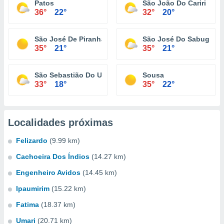
Patos
São João Do Cariri
36°
22°
32°
20°
São José De Piranhas
São José Do Sabugi
35°
21°
35°
21°
São Sebastião Do Umbuzeiro
Sousa
33°
18°
35°
22°
Localidades próximas
Felizardo
(9.99 km)
Cachoeira Dos Índios
(14.27 km)
Engenheiro Avidos
(14.45 km)
Ipaumirim
(15.22 km)
Fatima
(18.37 km)
Umari
(20.71 km)