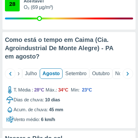
conteúdos.
Aceitável
28
O₃ (69 µg/m³)
ção
ão através
de
Como está o tempo em Caima (Cia.
,
 e
Agroindustrial De Monte Alegre) - PA
em
agosto
?
dos,
publicidade
s, estudos
o
Junho
Julho
Agosto
Setembro
Outubro
Novembro
a e
mento de
T. Média :
28°C
Máx.:
34°C
Min:
23°C
ossos 1199
Dias de chuva:
10
dias
eiros
Acum. de chuva:
45 mm
Vento médio:
6 km/h