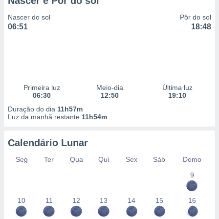
Nascer e Pôr do sol
Nascer do sol
Pôr do sol
06:51
18:48
Primeira luz
Meio-dia
Última luz
06:30
12:50
19:10
Duração do dia
11h57m
Luz da manhã restante
11h54m
Calendário Lunar
Seg
Ter
Qua
Qui
Sex
Sáb
Domo
9
10
11
12
13
14
15
16