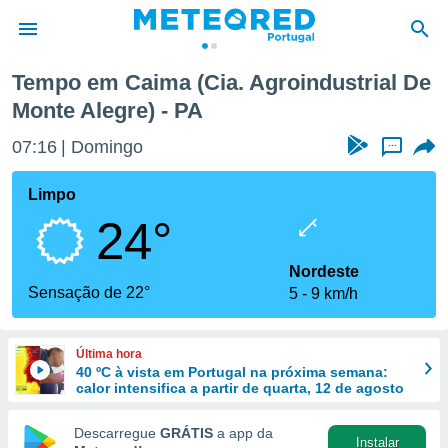
 Monte Alegre)
Tempo em Caima (Cia. Agroindustrial De
Monte Alegre) - PA
de
 da
07:16
Domingo
...
empo.pt) foi
or
Limpo
is para
e as
24°
 fornecidas
 qualidade.
Nordeste
r a este
Sensação de 22°
s das
5
9 km/h
opções:
ookies e
Última hora
 forma
40 ºC à vista em Portugal na próxima semana:
calor intensifica a partir de quarta, 12 de agosto
e digital
Descarregue
GRÁTIS
a app da
da,
Instalar