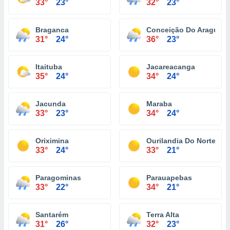
33°
23°
32°
23°
Braganca
Conceição Do Araguaia
31°
24°
36°
23°
Itaituba
Jacareacanga
35°
24°
34°
24°
Jacunda
Maraba
33°
23°
34°
24°
Oriximina
Ourilandia Do Norte
33°
24°
33°
21°
Paragominas
Parauapebas
33°
22°
34°
21°
Santarém
Terra Alta
31°
26°
32°
23°