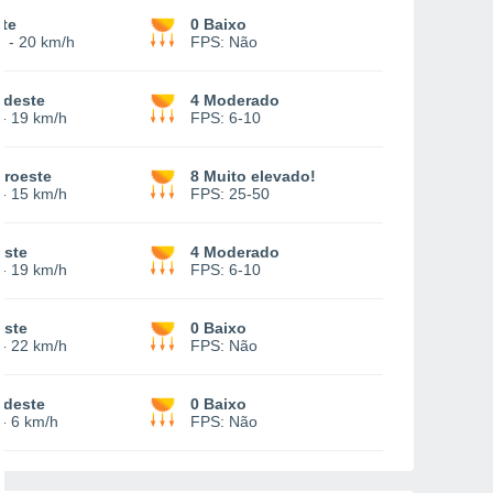
te
0 Baixo
-
20 km/h
FPS:
Não
udeste
4 Moderado
-
19 km/h
FPS:
6-10
oroeste
8 Muito elevado!
-
15 km/h
FPS:
25-50
este
4 Moderado
-
19 km/h
FPS:
6-10
este
0 Baixo
-
22 km/h
FPS:
Não
udeste
0 Baixo
-
6 km/h
FPS:
Não