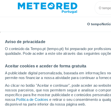
O tempo
Notíc
Aviso de privacidade
O conteúdo da Tempo.pt (tempo.pt) foi preparado por profissiona
qualidade. Pode aceder a este site através das seguintes opçõe
Aceitar cookies e aceder de forma gratuita
Início
França
Occitânia
Tarn
Cadix
Por 
A publicidade digital personalizada, baseada em informações r
permite-nos financiar a nossa atividade para continuar a fornec
Tempo para Cadix por
Ao clicar no botão "Aceitar e continuar", pode aceder ao websit
nossos parceiros, que nos permitem seguir e analisar o compo
específico para lhe mostrar publicidade e conteúdos persona
O Tempo 1 - 7 Dias
Por horas
nossa
Política de Cookies
e retirar o seu consentimento a qua
disponível na parte inferior da nossa página web.