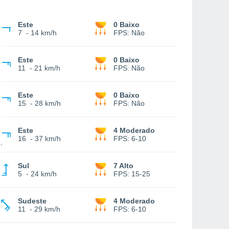
Este
0 Baixo
7
-
14 km/h
FPS:
Não
Este
0 Baixo
11
-
21 km/h
FPS:
Não
Este
0 Baixo
15
-
28 km/h
FPS:
Não
Este
4 Moderado
16
-
37 km/h
FPS:
6-10
Sul
7 Alto
5
-
24 km/h
FPS:
15-25
Sudeste
4 Moderado
11
-
29 km/h
FPS:
6-10