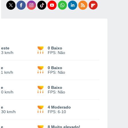
oeste
0 Baixo
13 km/h
FPS:
Não
te
0 Baixo
11 km/h
FPS:
Não
te
0 Baixo
10 km/h
FPS:
Não
te
4 Moderado
-
30 km/h
FPS:
6-10
te
8 Muito elevado!