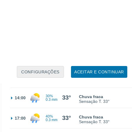
25°
Nuvens dispersas
02:00
Sensação T.
26°
23°
Nuvens dispersas
05:00
Sensação T.
25°
25°
Nuvens dispersas
08:00
Sensação T.
26°
CONFIGURAÇÕES
ACEITAR E CONTINUAR
32°
Limpo
11:00
Sensação T.
32°
30%
33°
Chuva fraca
14:00
0.3 mm
Sensação T.
33°
40%
33°
Chuva fraca
17:00
0.3 mm
Sensação T.
33°