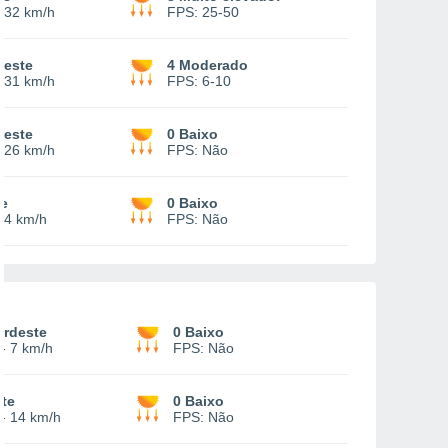
-
32 km/h
FPS:
25-50
oeste
4 Moderado
-
31 km/h
FPS:
6-10
oeste
0 Baixo
-
26 km/h
FPS:
Não
te
0 Baixo
14 km/h
FPS:
Não
ordeste
0 Baixo
-
7 km/h
FPS:
Não
te
0 Baixo
-
14 km/h
FPS:
Não