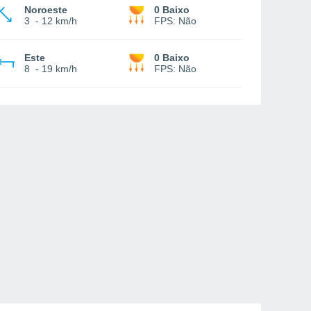
Noroeste
0 Baixo
3
-
12 km/h
FPS:
Não
Este
0 Baixo
8
-
19 km/h
FPS:
Não