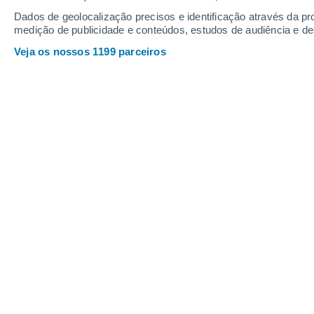
Sexta
7
Sábado
8
Dados de geolocalização precisos e identificação através da pr
medição de publicidade e conteúdos, estudos de audiência e d
Veja os nossos 1199 parceiros
A previsão do tempo por horas: Cad
SEXTA, 07 DE AGOSTO
O dia todo
Limpo
Nascer do sol às
06h44m
Pôr-do-sol às
21h06m
Primeira luz às
06:12
Última luz às
21:38
Fase Lunar