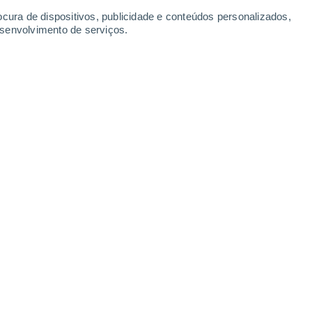
Domingo
9
ocura de dispositivos, publicidade e conteúdos personalizados,
esenvolvimento de serviços.
ix
Nor
22°
Céu limpo
02:00
4
-
Sensação T.
22°
Oes
20°
Céu limpo
05:00
5
-
Sensação T.
20°
Oes
20°
Limpo
08:00
3
-
Sensação T.
20°
Oes
27°
Limpo
11:00
12
Sensação T.
27°
Oes