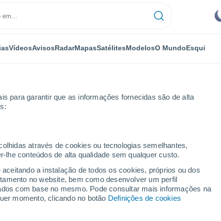
ias
Vídeos
Avisos
Radar
Mapas
Satélites
Modelos
O Mundo
Esqui
is para garantir que as informações fornecidas são de alta
s:
horas
ecolhidas através de cookies ou tecnologias semelhantes,
er-lhe conteúdos de alta qualidade sem qualquer custo.
 horas
e aceitando a instalação de todos os cookies, próprios ou dos
rtamento no website, bem como desenvolver um perfil
lizados com base no mesmo. Pode consultar mais informações na
lquer momento, clicando no botão
Definições de cookies