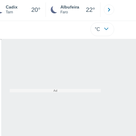
Cadix
Albufeira
Lisboa
20°
22°
Tarn
Faro
Lisboa
°C