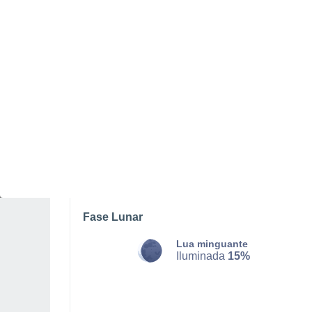
DOMINGO, 09 DE AGOSTO
Pela tarde
Chuva fraca com céu
parcialmente nublado
Nascer do sol às
06h47m
Pôr-do-sol às
21h03m
Primeira luz às
06:15
Última luz às
21:35
Fase Lunar
Lua minguante
Iluminada
15%