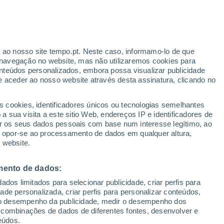
adix
VENTO
PRECIPITAÇÃO
r ao nosso site tempo.pt. Neste caso, informamo-lo de que
12
15
18
21
00
03
06
09
12
15
18
21
00
navegação no website, mas não utilizaremos cookies para
nteúdos personalizados, embora possa visualizar publicidade
e aceder ao nosso website através desta assinatura, clicando no
37°
s cookies, identificadores únicos ou tecnologias semelhantes
36°
35°
 sua visita a este sitio Web, endereços IP e identificadores de
33°
33°
32°
r os seus dados pessoais com base num interesse legítimo, ao
31°
31°
ou opor-se ao processamento de dados em qualquer altura,
29°
 website.
25°
25°
25°
23°
mento de dados:
dos limitados para selecionar publicidade, criar perfis para
idade personalizada, criar perfis para personalizar conteúdos,
ir o desempenho da publicidade, medir o desempenho dos
 combinações de dados de diferentes fontes, desenvolver e
0.4
0.3
0.3
eúdos.