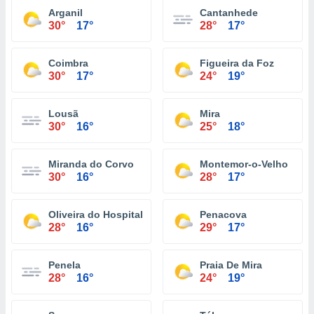
Arganil
Cantanhede
30°
17°
28°
17°
Coimbra
Figueira da Foz
30°
17°
24°
19°
Lousã
Mira
30°
16°
25°
18°
Miranda do Corvo
Montemor-o-Velho
30°
16°
28°
17°
Oliveira do Hospital
Penacova
28°
16°
29°
17°
Penela
Praia De Mira
28°
16°
24°
19°