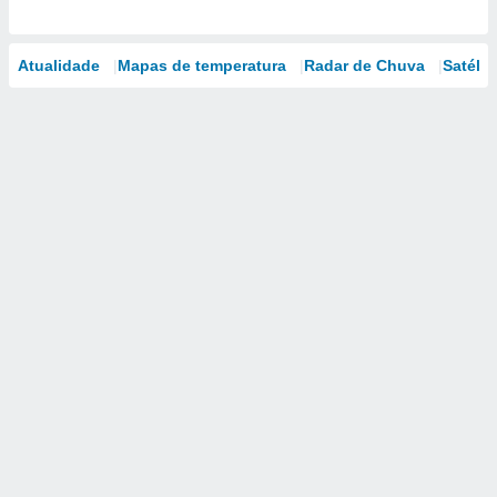
Atualidade
Mapas de temperatura
Radar de Chuva
Satélit