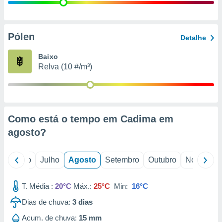
conteúdos.
ção
Pólen
Detalhe
ão através
de
Baixo
,
Relva (10 #/m³)
 e
dos,
publicidade
s, estudos
Como está o tempo em Cadima em
a e
mento de
agosto
?
ossos 1199
o
Junho
Julho
Agosto
Setembro
Outubro
Novembro
eiros
T. Média :
20°C
Máx.:
25°C
Min:
16°C
Dias de chuva:
3
dias
Acum. de chuva:
15 mm