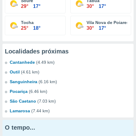
Soure
Tábua
29°
17°
30°
17°
Tocha
Vila Nova de Poiares
25°
18°
30°
17°
Localidades próximas
Cantanhede
(4.49 km)
Outil
(4.61 km)
Sanguinheira
(6.16 km)
Pocariça
(6.46 km)
São Caetano
(7.03 km)
Lamarosa
(7.44 km)
O tempo...