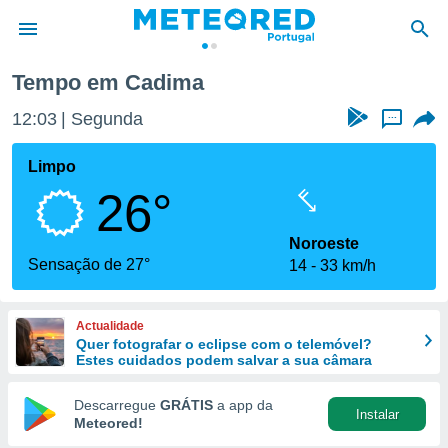
Tempo em Cadima
de
12:03
Segunda
...
 da
empo.pt) foi
Limpo
or
26°
is para
e as
 fornecidas
Noroeste
 qualidade.
Sensação de 27°
14
33 km/h
r a este
s das
opções:
Actualidade
Quer fotografar o eclipse com o telemóvel?
ookies e
Estes cuidados podem salvar a sua câmara
 forma
Descarregue
GRÁTIS
a app da
Instalar
e digital
Meteored!
da,