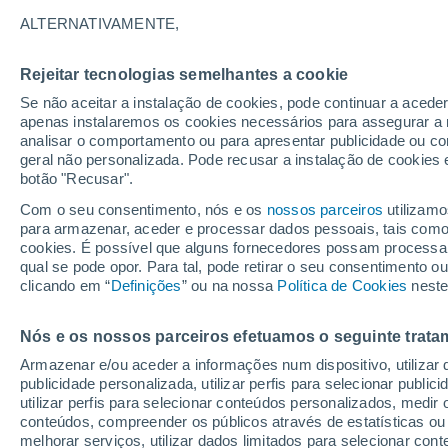
24°
ALTERNATIVAMENTE,
Rejeitar tecnologias semelhantes a cookie
UV
3 Mod
Se não aceitar a instalação de cookies, pode continuar a acede
Sensação de 25°
FPS
6-10
apenas instalaremos os cookies necessários para assegurar a 
analisar o comportamento ou para apresentar publicidade ou co
geral não personalizada. Pode recusar a instalação de cookies 
botão "Recusar".
Última hora
Hoje e amanhã poeiras do Saara “invadem”
Com o seu consentimento, nós e os
nossos parceiros
utilizamo
Portugal: risco de trovoadas no Norte e Centr
para armazenar, aceder e processar dados pessoais, tais como a
aumenta
cookies. É possível que alguns fornecedores possam processa
O Tempo 1 - 7 Dias
Atualidade
Mapas de nuvens
qual se pode opor. Para tal, pode retirar o seu consentimento 
clicando em “
Definições
” ou na nossa
Política de Cookies
neste
Nós e os nossos parceiros efetuamos o seguinte trata
Domingo
Segunda
Sábado
Armazenar e/ou aceder a informações num dispositivo, utilizar da
16 Ago.
17 Ago.
15 Ago.
publicidade personalizada, utilizar perfis para selecionar public
utilizar perfis para selecionar conteúdos personalizados, med
conteúdos, compreender os públicos através de estatísticas ou
melhorar serviços, utilizar dados limitados para selecionar cont