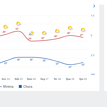
7.5
31°
29°
28°
27°
5
26°
25°
25°
2.5
16°
16°
15°
13°
13°
13°
11°
mm
Sex
14
Sáb
15
Dom
16
Seg
17
Ter
18
Qua
19
Qui
20
Mínima
Chuva