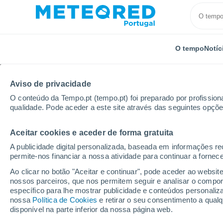
O tempo
Notíc
Aviso de privacidade
O conteúdo da Tempo.pt (tempo.pt) foi preparado por profissiona
qualidade. Pode aceder a este site através das seguintes opçõe
Aceitar cookies e aceder de forma gratuita
Início
Brasil
Minas Gerais
Cachoeira Do Camp
A publicidade digital personalizada, baseada em informações r
permite-nos financiar a nossa atividade para continuar a fornec
Tempo para Cachoeira 
Ao clicar no botão "Aceitar e continuar", pode aceder ao websit
nossos parceiros, que nos permitem seguir e analisar o compo
09:01
Sábado
específico para lhe mostrar publicidade e conteúdos persona
nossa
Política de Cookies
e retirar o seu consentimento a qua
disponível na parte inferior da nossa página web.
Limpo