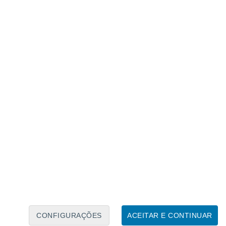
Calendário Lunar
Seg
Ter
Qua
Qui
Sex
Sáb
Domo
8
9
10
11
12
13
14
15
16
17
18
19
20
21
CONFIGURAÇÕES
ACEITAR E CONTINUAR