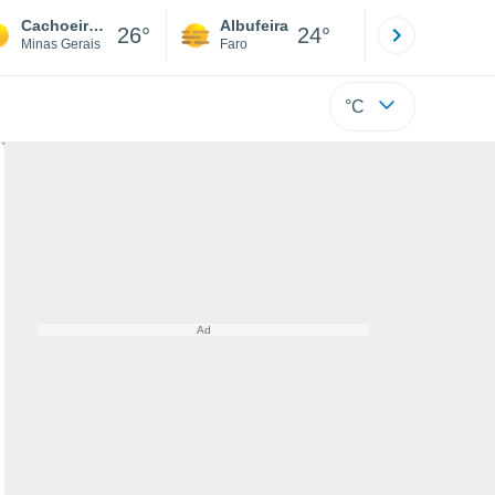
Cachoeira Do Campo
Albufeira
Lisboa
26°
24°
Minas Gerais
Faro
Lisboa
°C