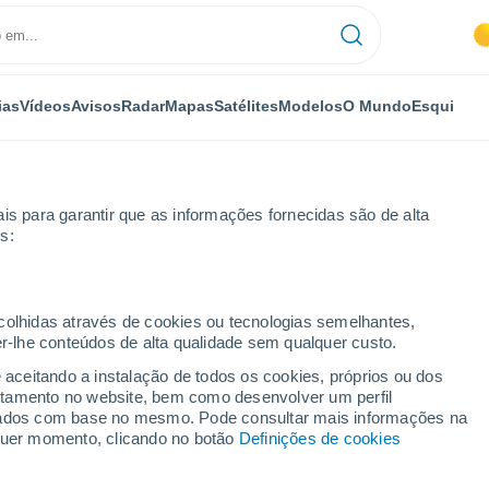
ias
Vídeos
Avisos
Radar
Mapas
Satélites
Modelos
O Mundo
Esqui
is para garantir que as informações fornecidas são de alta
s:
o
Próxima semana
ecolhidas através de cookies ou tecnologias semelhantes,
er-lhe conteúdos de alta qualidade sem qualquer custo.
Do Campo 8 - 14 dias
e aceitando a instalação de todos os cookies, próprios ou dos
rtamento no website, bem como desenvolver um perfil
...
lizados com base no mesmo. Pode consultar mais informações na
lquer momento, clicando no botão
Definições de cookies
Por horas
Céu nublado nas próximas horas