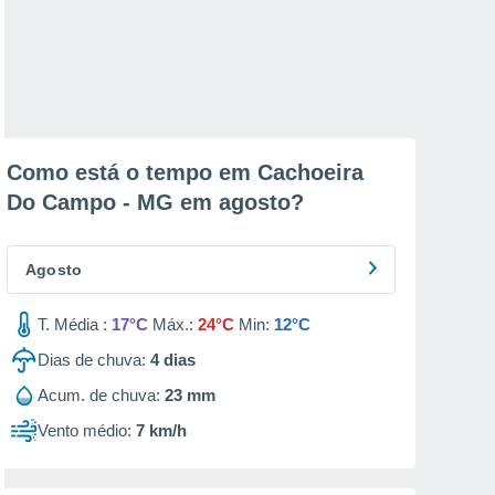
Como está o tempo em Cachoeira
Do Campo - MG em
agosto
?
Agosto
T. Média :
17°C
Máx.:
24°C
Min:
12°C
Dias de chuva:
4
dias
Acum. de chuva:
23 mm
Vento médio:
7 km/h