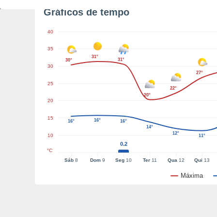
Gráficos de tempo
40
35
31°
31°
30°
30
27°
25
22°
20°
20
15
16°
16°
16°
14°
12°
10
11°
0.2
°C
Sáb
8
Dom
9
Seg
10
Ter
11
Qua
12
Qui
13
Máxima