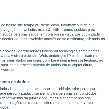
Aviso amarelo
Aviso moderado por outros em
Cachoeira Do Campo hoje
erado
r ao nosso site tempo.pt. Neste caso, informamo-lo de que
navegação no website, mas não utilizaremos cookies para
nteúdos personalizados, embora possa visualizar publicidade
e aceder ao nosso website através desta assinatura, clicando no
s cookies, identificadores únicos ou tecnologias semelhantes
o
 sua visita a este sitio Web, endereços IP e identificadores de
r os seus dados pessoais com base num interesse legítimo, ao
Radar de Chuva
Satélites
Modelos
ou opor-se ao processamento de dados em qualquer altura,
 website.
mento de dados:
Terça
Quarta
Quinta
Sexta
dos limitados para selecionar publicidade, criar perfis para
18 Ago.
19 Ago.
20 Ago.
21 Ago.
idade personalizada, criar perfis para personalizar conteúdos,
ir o desempenho da publicidade, medir o desempenho dos
 combinações de dados de diferentes fontes, desenvolver e
eúdos.