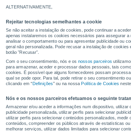
34°
ALTERNATIVAMENTE,
Rejeitar tecnologias semelhantes a cookie
Sudoeste
Se não aceitar a instalação de cookies, pode continuar a acede
Sensação de 34°
4
-
15 km/
apenas instalaremos os cookies necessários para assegurar a 
analisar o comportamento ou para apresentar publicidade ou co
geral não personalizada. Pode recusar a instalação de cookies 
botão "Recusar".
Última hora
Aviso amarelo de tempo quente neste distrito:
Com o seu consentimento, nós e os
nossos parceiros
utilizamo
39 ºC e noites tropicais; saiba até quando
para armazenar, aceder e processar dados pessoais, tais como a
cookies. É possível que alguns fornecedores possam processa
O Tempo 1 - 7 Dias
Atualidade
Mapas de nuvens
qual se pode opor. Para tal, pode retirar o seu consentimento 
clicando em “
Definições
” ou na nossa
Política de Cookies
neste
Nós e os nossos parceiros efetuamos o seguinte trata
Sexta
Sábado
D
Quinta
Armazenar e/ou aceder a informações num dispositivo, utilizar da
14 Ago.
15 Ago.
13 Ago.
publicidade personalizada, utilizar perfis para selecionar public
utilizar perfis para selecionar conteúdos personalizados, med
conteúdos, compreender os públicos através de estatísticas ou
melhorar serviços, utilizar dados limitados para selecionar cont