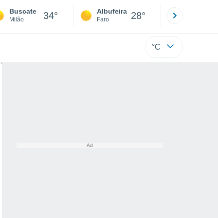
Buscate
Albufeira
Lisboa
34°
28°
Milão
Faro
Lisboa
°C