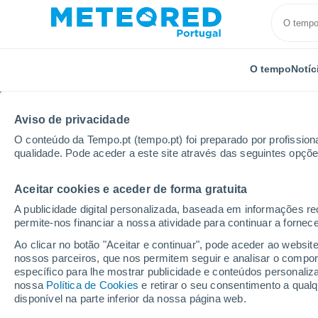
O tempo
Notíc
Aviso de privacidade
O conteúdo da Tempo.pt (tempo.pt) foi preparado por profissiona
qualidade. Pode aceder a este site através das seguintes opçõe
Aceitar cookies e aceder de forma gratuita
Início
Itália
Cidade Metropolitana de Milão
Busc
A publicidade digital personalizada, baseada em informações r
permite-nos financiar a nossa atividade para continuar a fornec
Tempo para Buscate 8 -
Ao clicar no botão "Aceitar e continuar", pode aceder ao websit
nossos parceiros, que nos permitem seguir e analisar o compo
18:33
Quinta
específico para lhe mostrar publicidade e conteúdos persona
nossa
Política de Cookies
e retirar o seu consentimento a qua
disponível na parte inferior da nossa página web.
Limpo