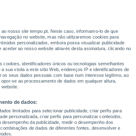
Aviso vermelho
Aviso extremo por temperaturas
elevadas em Buscate hoje
r ao nosso site tempo.pt. Neste caso, informamo-lo de que
h
navegação no website, mas não utilizaremos cookies para
nteúdos personalizados, embora possa visualizar publicidade
e aceder ao nosso website através desta assinatura, clicando no
 até
s cookies, identificadores únicos ou tecnologias semelhantes
 sua visita a este sitio Web, endereços IP e identificadores de
r os seus dados pessoais com base num interesse legítimo, ao
Radar de Chuva
Satélites
Modelos
ou opor-se ao processamento de dados em qualquer altura,
 website.
mento de dados:
omingo
Segunda
Terça
Quarta
dos limitados para selecionar publicidade, criar perfis para
16 Ago.
17 Ago.
18 Ago.
19 Ago.
idade personalizada, criar perfis para personalizar conteúdos,
ir o desempenho da publicidade, medir o desempenho dos
 combinações de dados de diferentes fontes, desenvolver e
eúdos.