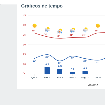
Gráficos de tempo
45
40
36°
36°
34°
35
34°
34°
33°
30
25
25°
24°
23°
23°
22°
22°
20
0.7
0.5
0.3
0.2
°C
Qui
6
Sex
7
Sáb
8
Dom
9
Seg
10
Ter
11
Máxima