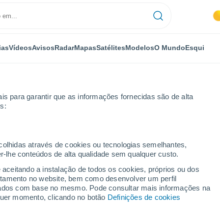
ias
Vídeos
Avisos
Radar
Mapas
Satélites
Modelos
O Mundo
Esqui
is para garantir que as informações fornecidas são de alta
s:
ate
Próxima semana
ecolhidas através de cookies ou tecnologias semelhantes,
er-lhe conteúdos de alta qualidade sem qualquer custo.
 14 dias
e aceitando a instalação de todos os cookies, próprios ou dos
rtamento no website, bem como desenvolver um perfil
...
lizados com base no mesmo. Pode consultar mais informações na
lquer momento, clicando no botão
Definições de cookies
Por horas
Intervalos nublados nas
próximas horas