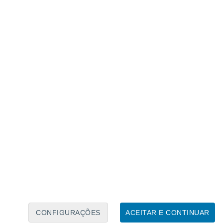
Calendário Lunar
Seg
Ter
Qua
Qui
Sex
Sáb
Domo
6
7
8
9
10
11
12
13
14
15
16
17
18
19
CONFIGURAÇÕES
ACEITAR E CONTINUAR