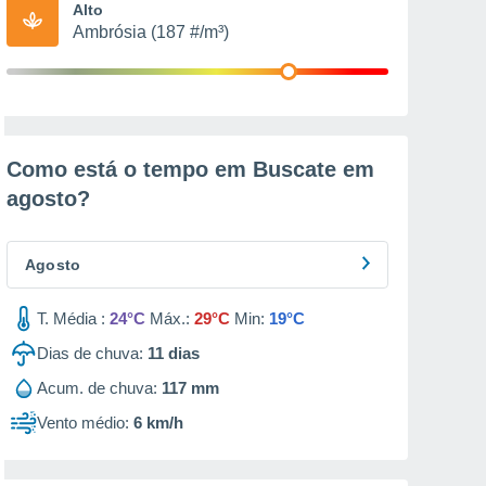
Alto
Ambrósia (187 #/m³)
Como está o tempo em Buscate em
agosto
?
Agosto
T. Média :
24°C
Máx.:
29°C
Min:
19°C
Dias de chuva:
11
dias
Acum. de chuva:
117 mm
Vento médio:
6 km/h