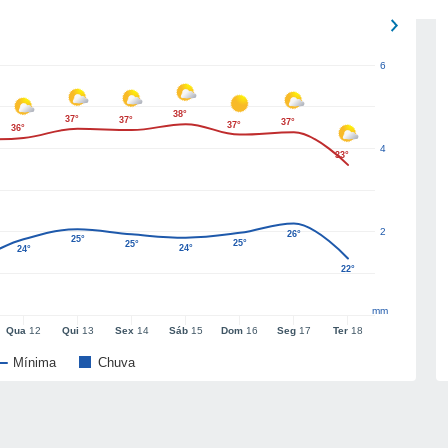
6
38°
37°
37°
37°
37°
36°
4
33°
2
26°
25°
25°
25°
24°
24°
22°
mm
Qua
12
Qui
13
Sex
14
Sáb
15
Dom
16
Seg
17
Ter
18
Mínima
Chuva