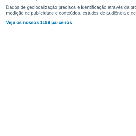
Sábado
8
Domingo
9
Dados de geolocalização precisos e identificação através da pr
medição de publicidade e conteúdos, estudos de audiência e d
Veja os nossos 1199 parceiros
A previsão do tempo por horas: Bus
SÁBADO, 08 DE AGOSTO
3 Avisos agora
Risco Significativo
Pela tarde
Chuva fraca com céu
parcialmente nublado
Nascer do sol às
06h16m
Pôr-do-sol às
20h43m
Primeira luz às
05:43
Última luz às
21:16