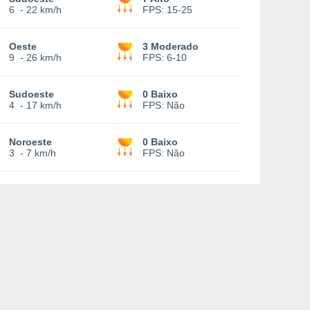
6
-
22 km/h
FPS:
15-25
Oeste
3 Moderado
9
-
26 km/h
FPS:
6-10
Sudoeste
0 Baixo
4
-
17 km/h
FPS:
Não
Noroeste
0 Baixo
3
-
7 km/h
FPS:
Não