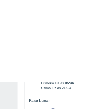
Nascimento da Lua
Ocaso da Lua
01:41
18:44
SEGUNDA, 10 DE AGOSTO
O dia todo
Limpo
Nascer do sol às
06h19m
Pôr-do-sol às
20h40m
Primeira luz às
05:46
Última luz às
21:13
Fase Lunar