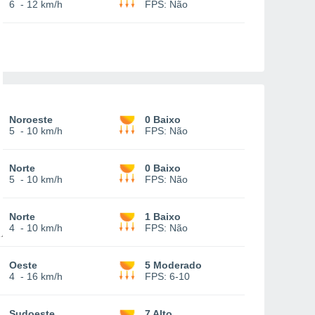
6
-
12 km/h
FPS:
Não
Noroeste
0 Baixo
5
-
10 km/h
FPS:
Não
Norte
0 Baixo
5
-
10 km/h
FPS:
Não
Norte
1 Baixo
4
-
10 km/h
FPS:
Não
Oeste
5 Moderado
4
-
16 km/h
FPS:
6-10
Sudoeste
7 Alto