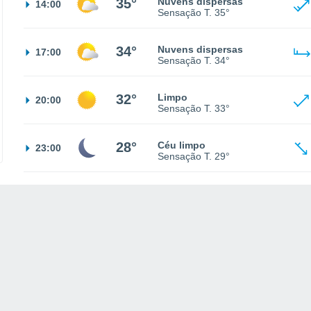
35°
Nuvens dispersas
14:00
Sensação T.
35°
34°
Nuvens dispersas
17:00
Sensação T.
34°
32°
Limpo
20:00
Sensação T.
33°
28°
Céu limpo
23:00
Sensação T.
29°