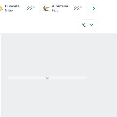
Buscate
Albufeira
Lisboa
23°
23°
Milão
Faro
Lisboa
°C