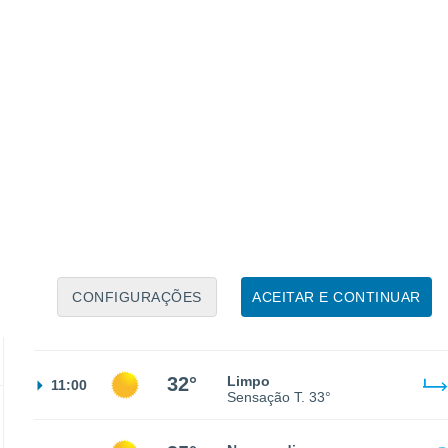
Sensação T.
28°
25°
Céu limpo
02:00
Sensação T.
26°
24°
Céu limpo
05:00
Sensação T.
24°
CONFIGURAÇÕES
ACEITAR E CONTINUAR
26°
Limpo
08:00
Sensação T.
28°
32°
Limpo
11:00
Sensação T.
33°