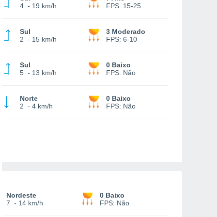
4
-
19 km/h
FPS:
15-25
Sul
3 Moderado
2
-
15 km/h
FPS:
6-10
Sul
0 Baixo
5
-
13 km/h
FPS:
Não
Norte
0 Baixo
2
-
4 km/h
FPS:
Não
Nordeste
0 Baixo
7
-
14 km/h
FPS:
Não