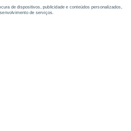
Segunda
10
ocura de dispositivos, publicidade e conteúdos personalizados,
esenvolvimento de serviços.
cate
24°
Céu limpo
02:00
Sensação T.
25°
23°
Nuvens dispersas
05:00
Sensação T.
23°
24°
Nuvens dispersas
08:00
Sensação T.
25°
29°
Nuvens dispersas
11:00
Sensação T.
30°
30%