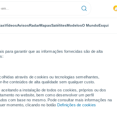
ias
Vídeos
Avisos
Radar
Mapas
Satélites
Modelos
O Mundo
Esqui
is para garantir que as informações fornecidas são de alta
s:
ate
Por horas
ecolhidas através de cookies ou tecnologias semelhantes,
er-lhe conteúdos de alta qualidade sem qualquer custo.
or horas
e aceitando a instalação de todos os cookies, próprios ou dos
rtamento no website, bem como desenvolver um perfil
lizados com base no mesmo. Pode consultar mais informações na
lquer momento, clicando no botão
Definições de cookies