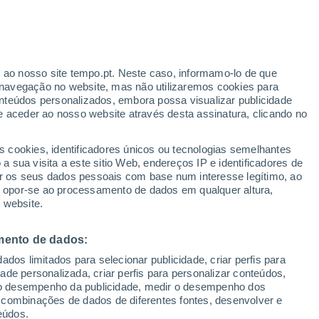
uscate
VENTO
PRECIPITAÇÃO
r ao nosso site tempo.pt. Neste caso, informamo-lo de que
12
15
18
21
00
03
06
09
12
15
18
21
00
navegação no website, mas não utilizaremos cookies para
nteúdos personalizados, embora possa visualizar publicidade
e aceder ao nosso website através desta assinatura, clicando no
35°
34°
s cookies, identificadores únicos ou tecnologias semelhantes
33°
33°
 sua visita a este sitio Web, endereços IP e identificadores de
32°
32°
31°
31°
r os seus dados pessoais com base num interesse legítimo, ao
ou opor-se ao processamento de dados em qualquer altura,
28°
 website.
27°
26°
25°
24°
mento de dados:
dos limitados para selecionar publicidade, criar perfis para
idade personalizada, criar perfis para personalizar conteúdos,
ir o desempenho da publicidade, medir o desempenho dos
 combinações de dados de diferentes fontes, desenvolver e
eúdos.