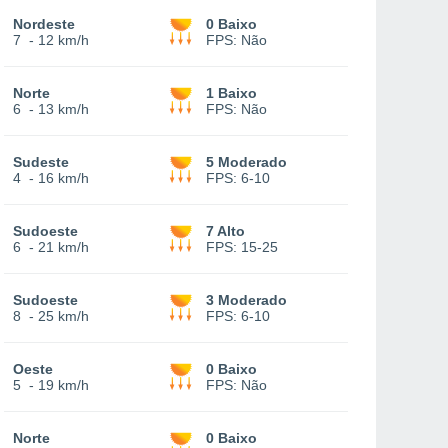
Nordeste
0 Baixo
7
-
12 km/h
FPS:
Não
Norte
1 Baixo
6
-
13 km/h
FPS:
Não
Sudeste
5 Moderado
4
-
16 km/h
FPS:
6-10
Sudoeste
7 Alto
6
-
21 km/h
FPS:
15-25
Sudoeste
3 Moderado
8
-
25 km/h
FPS:
6-10
Oeste
0 Baixo
5
-
19 km/h
FPS:
Não
Norte
0 Baixo