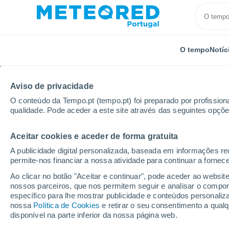
O tempo
Notíc
Aviso de privacidade
O conteúdo da Tempo.pt (tempo.pt) foi preparado por profissiona
qualidade. Pode aceder a este site através das seguintes opçõe
Aceitar cookies e aceder de forma gratuita
Início
Itália
Cidade Metropolitana de Milão
Busc
A publicidade digital personalizada, baseada em informações r
permite-nos financiar a nossa atividade para continuar a fornec
Tempo para Buscate p
Ao clicar no botão "Aceitar e continuar", pode aceder ao websit
nossos parceiros, que nos permitem seguir e analisar o compo
específico para lhe mostrar publicidade e conteúdos persona
O Tempo 1 - 7 Dias
Por horas
nossa
Política de Cookies
e retirar o seu consentimento a qua
disponível na parte inferior da nossa página web.