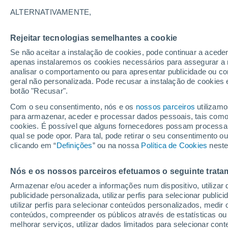
Gráfico do tempo por horas em B
ALTERNATIVAMENTE,
SÍMBOLO
TEMPERATURA
Rejeitar tecnologias semelhantes a cookie
Se não aceitar a instalação de cookies, pode continuar a acede
00
03
06
09
12
15
18
21
00
03
06
09
apenas instalaremos os cookies necessários para assegurar a 
analisar o comportamento ou para apresentar publicidade ou co
geral não personalizada. Pode recusar a instalação de cookies 
botão "Recusar".
Com o seu consentimento, nós e os
nossos parceiros
utilizamo
33°
para armazenar, aceder e processar dados pessoais, tais como a
32°
cookies. É possível que alguns fornecedores possam processa
31°
qual se pode opor. Para tal, pode retirar o seu consentimento 
29°
28°
clicando em “
Definições
” ou na nossa
Política de Cookies
neste
26°
26°
25°
24°
24°
Nós e os nossos parceiros efetuamos o seguinte trata
23°
Armazenar e/ou aceder a informações num dispositivo, utilizar da
publicidade personalizada, utilizar perfis para selecionar public
utilizar perfis para selecionar conteúdos personalizados, med
conteúdos, compreender os públicos através de estatísticas ou
0.1
melhorar serviços, utilizar dados limitados para selecionar cont