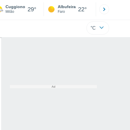
Cuggiono
Albufeira
Lisboa
29°
22°
Milão
Faro
Lisboa
°C