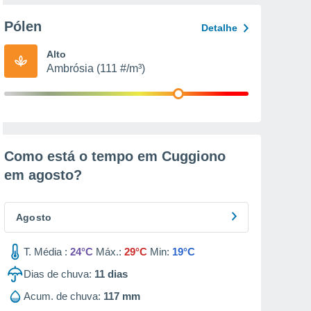
Pólen
Detalhe
Alto
Ambrósia (111 #/m³)
Como está o tempo em Cuggiono
em
agosto
?
Agosto
T. Média :
24°C
Máx.:
29°C
Min:
19°C
Dias de chuva:
11
dias
Acum. de chuva:
117 mm