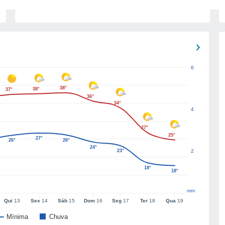
6
38°
38°
37°
36°
34°
4
27°
25°
27°
26°
26°
24°
23°
2
18°
18°
mm
Qui
13
Sex
14
Sáb
15
Dom
16
Seg
17
Ter
18
Qua
19
Mínima
Chuva