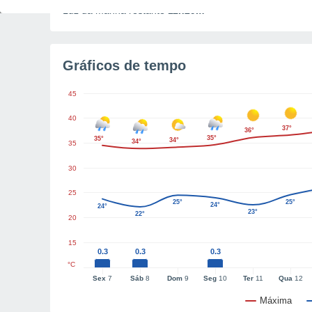
Luz da manhã restante
11h29m
Gráficos de tempo
45
40
37°
36°
35°
35°
34°
34°
35
30
25
25°
25°
24°
24°
23°
22°
20
15
0.3
0.3
0.3
°C
Sex
7
Sáb
8
Dom
9
Seg
10
Ter
11
Qua
12
Máxima