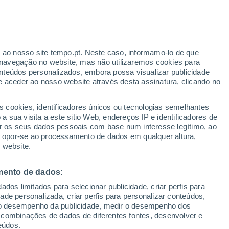
Aviso laranja
Aviso elevado por temperaturas
elevadas em Cuggiono hoje
r ao nosso site tempo.pt. Neste caso, informamo-lo de que
/h
navegação no website, mas não utilizaremos cookies para
nteúdos personalizados, embora possa visualizar publicidade
e aceder ao nosso website através desta assinatura, clicando no
 até
s cookies, identificadores únicos ou tecnologias semelhantes
 sua visita a este sitio Web, endereços IP e identificadores de
r os seus dados pessoais com base num interesse legítimo, ao
Radar de Chuva
Satélites
Modelos
ou opor-se ao processamento de dados em qualquer altura,
 website.
mento de dados:
egunda
Terça
Quarta
Quinta
dos limitados para selecionar publicidade, criar perfis para
10 Ago.
11 Ago.
12 Ago.
13 Ago.
idade personalizada, criar perfis para personalizar conteúdos,
ir o desempenho da publicidade, medir o desempenho dos
 combinações de dados de diferentes fontes, desenvolver e
eúdos.
40%