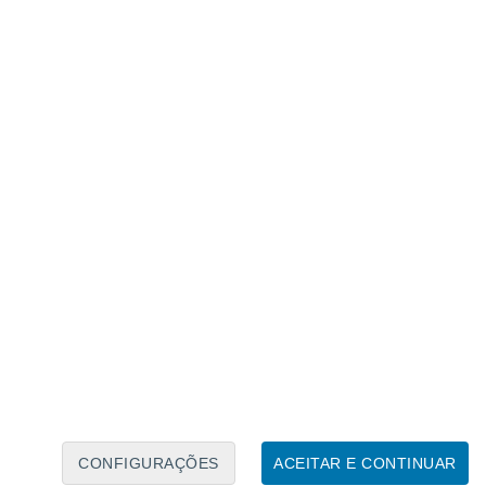
Calendário Lunar
Seg
Ter
Qua
Qui
Sex
Sáb
Domo
7
8
9
10
11
12
13
14
15
16
17
18
19
20
CONFIGURAÇÕES
ACEITAR E CONTINUAR