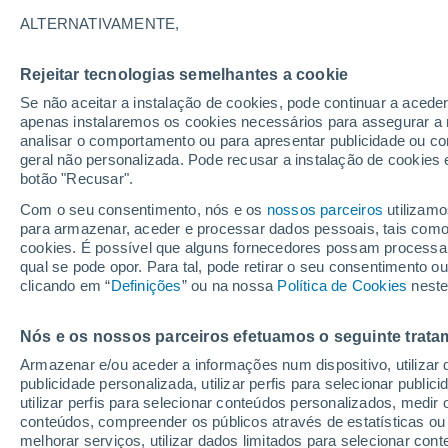
29°
ALTERNATIVAMENTE,
Rejeitar tecnologias semelhantes a cookie
Nordeste
Se não aceitar a instalação de cookies, pode continuar a acede
Sensação de 29°
11
-
29 km
apenas instalaremos os cookies necessários para assegurar a 
analisar o comportamento ou para apresentar publicidade ou co
geral não personalizada. Pode recusar a instalação de cookies 
botão "Recusar".
Última hora
Aviso amarelo de tempo quente neste distrito:
Com o seu consentimento, nós e os
nossos parceiros
utilizamo
39 ºC e noites tropicais; saiba até quando
para armazenar, aceder e processar dados pessoais, tais como a
cookies. É possível que alguns fornecedores possam processa
O Tempo 1 - 7 Dias
Atualidade
Mapas de nuvens
qual se pode opor. Para tal, pode retirar o seu consentimento 
clicando em “
Definições
” ou na nossa
Política de Cookies
neste
Nós e os nossos parceiros efetuamos o seguinte trata
Amanhã
Domingo
S
Hoje
Armazenar e/ou aceder a informações num dispositivo, utilizar da
8 Ago.
9 Ago.
7 Ago.
publicidade personalizada, utilizar perfis para selecionar public
utilizar perfis para selecionar conteúdos personalizados, med
conteúdos, compreender os públicos através de estatísticas ou
melhorar serviços, utilizar dados limitados para selecionar cont
60%
60%