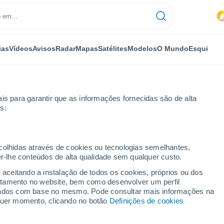
ias
Vídeos
Avisos
Radar
Mapas
Satélites
Modelos
O Mundo
Esqui
is para garantir que as informações fornecidas são de alta
s:
iono
ecolhidas através de cookies ou tecnologias semelhantes,
er-lhe conteúdos de alta qualidade sem qualquer custo.
e aceitando a instalação de todos os cookies, próprios ou dos
rtamento no website, bem como desenvolver um perfil
...
lizados com base no mesmo. Pode consultar mais informações na
lquer momento, clicando no botão
Definições de cookies
Por horas
Intervalos nublados nas
próximas horas