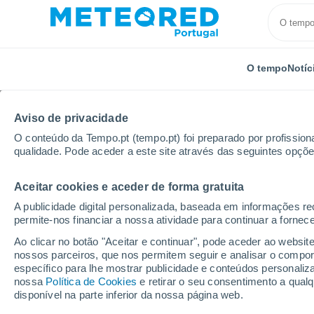
O tempo
Notíc
Aviso de privacidade
O conteúdo da Tempo.pt (tempo.pt) foi preparado por profissiona
qualidade. Pode aceder a este site através das seguintes opçõe
Aceitar cookies e aceder de forma gratuita
Início
Itália
Cidade Metropolitana de Milão
Cugg
A publicidade digital personalizada, baseada em informações r
permite-nos financiar a nossa atividade para continuar a fornec
Tempo em Cuggiono
Ao clicar no botão "Aceitar e continuar", pode aceder ao websit
nossos parceiros, que nos permitem seguir e analisar o compo
09:49
Sexta
específico para lhe mostrar publicidade e conteúdos persona
nossa
Política de Cookies
e retirar o seu consentimento a qua
disponível na parte inferior da nossa página web.
Nuvens dispersas