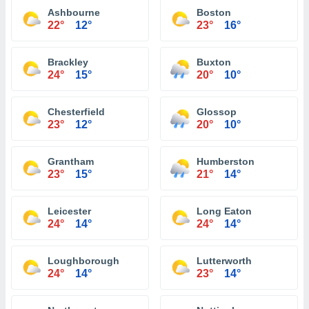
Ashbourne
Boston
22°
12°
23°
16°
Brackley
Buxton
24°
15°
20°
10°
Chesterfield
Glossop
23°
12°
20°
10°
Grantham
Humberston
23°
15°
21°
14°
Leicester
Long Eaton
24°
14°
24°
14°
Loughborough
Lutterworth
24°
14°
23°
14°