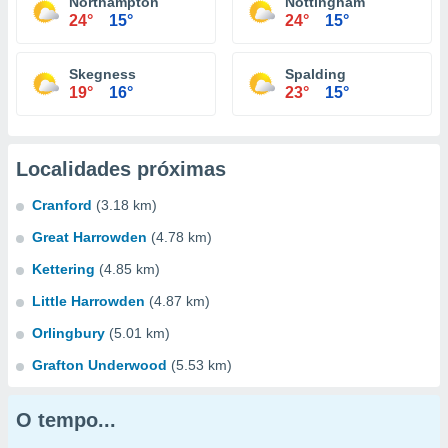
Northampton
Nottingham
24°
15°
24°
15°
Skegness
Spalding
19°
16°
23°
15°
Localidades próximas
Cranford
(3.18 km)
Great Harrowden
(4.78 km)
Kettering
(4.85 km)
Little Harrowden
(4.87 km)
Orlingbury
(5.01 km)
Grafton Underwood
(5.53 km)
O tempo...