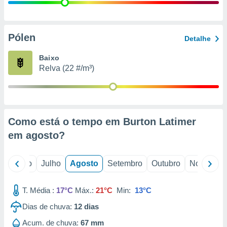
conteúdos.
ção
Pólen
Detalhe
ão através
de
Baixo
,
Relva (22 #/m³)
 e
dos,
publicidade
s, estudos
Como está o tempo em Burton Latimer
a e
mento de
em
agosto
?
ossos 1199
o
Junho
Julho
Agosto
Setembro
Outubro
Novembro
eiros
T. Média :
17°C
Máx.:
21°C
Min:
13°C
Dias de chuva:
12
dias
Acum. de chuva:
67 mm