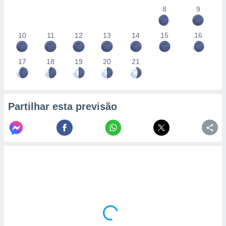
conteúdos.
8
9
ção
10
11
12
13
14
15
16
ão através
de
17
18
19
20
21
,
 e
dos,
publicidade
Partilhar esta previsão
s, estudos
a e
mento de
ossos 1199
eiros