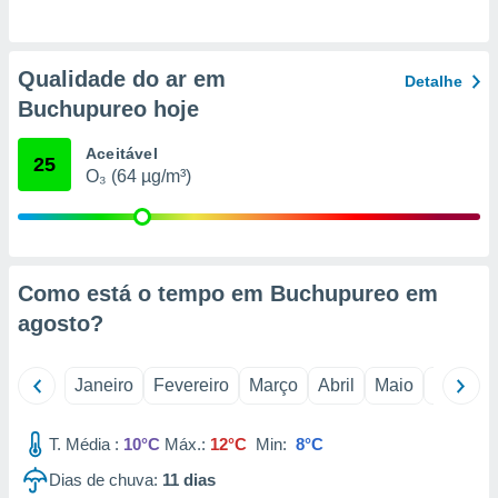
o qual se
ara tal,
 o seu
Qualidade do ar em
to ou opor-
Detalhe
essamento
Buchupureo hoje
m qualquer
ando em “
Aceitável
25
 ou na
O₃ (64 µg/m³)
 Cookies
te.
 nossos
Como está o tempo em Buchupureo em
s o
agosto
?
o de
Janeiro
Fevereiro
Março
Abril
Maio
Junho
e/ou aceder
ões num
T. Média :
10°C
Máx.:
12°C
Min:
8°C
utilizar
ados para
Dias de chuva:
11
dias
publicidade,