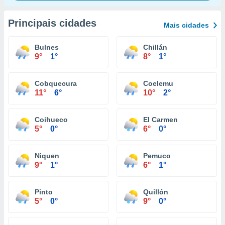
Principais cidades
Mais cidades
Bulnes
Chillán
9°
1°
8°
1°
Cobquecura
Coelemu
11°
6°
10°
2°
Coihueco
El Carmen
5°
0°
6°
0°
Niquen
Pemuco
9°
1°
6°
1°
Pinto
Quillón
5°
0°
9°
0°