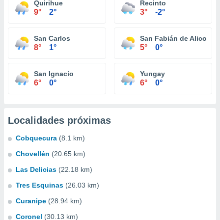
Quirihue
Recinto
9°
2°
3°
-2°
San Carlos
San Fabián de Alico
8°
1°
5°
0°
San Ignacio
Yungay
6°
0°
6°
0°
Localidades próximas
Cobquecura
(8.1 km)
Chovellén
(20.65 km)
Las Delicias
(22.18 km)
Tres Esquinas
(26.03 km)
Curanipe
(28.94 km)
Coronel
(30.13 km)