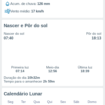
 para
Acum. de chuva:
126 mm
Vento médio:
17 km/h
a, utilizar
selecionar
Nascer e Pôr do sol
a, criar
personalizar
Nascer do sol
Pôr do sol
tilizar
07:40
18:13
selecionar
dos, medir
nho da
, medir o
o dos
Primeira luz
Meio-dia
Última luz
r os
07:14
12:56
18:39
ravés de
Duração do dia
10h32m
s ou
Tempo para o amanhecer
2h 59m
s de dados
es fontes,
 e melhorar
Calendário Lunar
ilizar dados
ara
Seg
Ter
Qua
Qui
Sex
Sáb
Domo