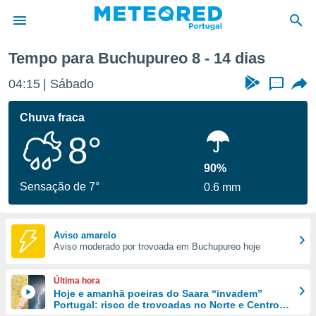
Tempo para Buchupureo 8 - 14 dias
de
04:15
Sábado
...
 da
empo.pt) foi
Chuva fraca
or
8°
is para
e as
 fornecidas
90%
 qualidade.
Sensação de 7°
0.6 mm
r a este
s das
opções:
Aviso amarelo
Aviso moderado por trovoada em Buchupureo hoje
ookies e
 forma
Última hora
e digital
Hoje e amanhã poeiras do Saara “invadem”
Portugal: risco de trovoadas no Norte e Centro
da,