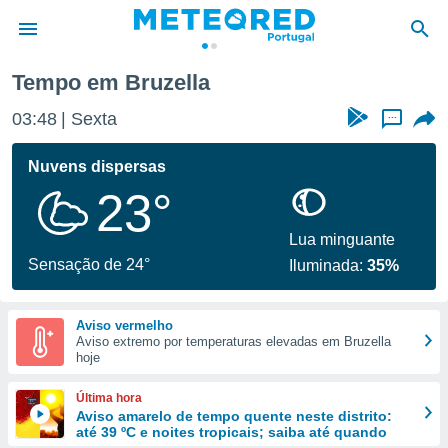
Tempo em Bruzella
de
03:48
Sexta
...
 da
empo.pt) foi
Nuvens dispersas
or
23°
is para
e as
 fornecidas
Lua minguante
 qualidade.
Sensação de 24°
Iluminada:
35%
r a este
s das
opções:
Aviso vermelho
Aviso extremo por temperaturas elevadas em Bruzella
ookies e
hoje
 forma
Última hora
e digital
Aviso amarelo de tempo quente neste distrito:
até 39 ºC e noites tropicais; saiba até quando
da,