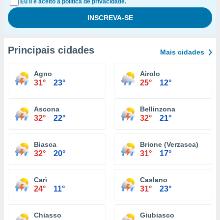
Eu li e aceito a política de privacidade.
Principais cidades
Mais cidades
Agno
Airolo
31°
23°
25°
12°
Ascona
Bellinzona
32°
22°
32°
21°
Biasca
Brione (Verzasca)
32°
20°
31°
17°
Carì
Caslano
24°
11°
31°
23°
Chiasso
Giubiasco