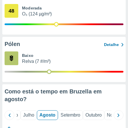
conteúdos.
Moderada
48
O₃ (124 µg/m³)
ção
ão através
de
,
 e
Pólen
Detalhe
dos,
Baixo
publicidade
Relva (7 #/m³)
s, estudos
a e
mento de
ossos 1199
Como está o tempo em Bruzella em
eiros
agosto
?
o
Junho
Julho
Agosto
Setembro
Outubro
Novembro