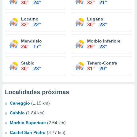
30°
24°
32°
21°
Locarno
Lugano
32°
22°
30°
23°
Mendrisio
Morbio Inferiore
24°
17°
29°
23°
Stabio
Tenero-Contra
30°
23°
31°
20°
Localidades próximas
Caneggio
(1.15 km)
Cabbio
(1.84 km)
Morbio Superiore
(2.64 km)
Castel San Pietro
(3.77 km)