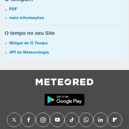
PDF
mais informações
O tempo no seu Site
Widget de O Tempo
API de Meteorologia