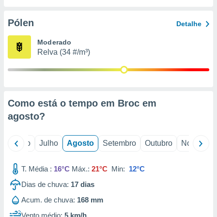
conteúdos.
Pólen
Detalhe
ção
Moderado
ão através
Relva (34 #/m³)
de
,
 e
dos,
publicidade
Como está o tempo em Broc em
s, estudos
agosto
?
a e
mento de
o
Junho
Julho
Agosto
Setembro
Outubro
Novembro
ossos 1199
eiros
T. Média :
16°C
Máx.:
21°C
Min:
12°C
Dias de chuva:
17
dias
Acum. de chuva:
168 mm
Vento médio:
5 km/h