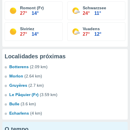
Romont (Fr)
Schwarzsee
27°
14°
24°
11°
Siviriez
Vuadens
27°
14°
27°
12°
Localidades próximas
Botterens
(2.09 km)
Morlon
(2.64 km)
Gruyères
(2.7 km)
Le Pâquier (Fr)
(3.59 km)
Bulle
(3.6 km)
Echarlens
(4 km)
O tempo...