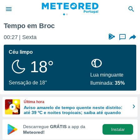
Tempo em Broc
de
00:27
Sexta
...
 da
empo.pt) foi
Céu limpo
or
18°
is para
e as
 fornecidas
Lua minguante
 qualidade.
Sensação de 18°
Iluminada:
35%
r a este
s das
opções:
Última hora
Aviso amarelo de tempo quente neste distrito:
ookies e
até 39 ºC e noites tropicais; saiba até quando
 forma
Descarregue
GRÁTIS
a app da
Instalar
e digital
Meteored!
da,