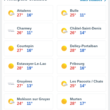
Attalens
Bulle
27°
16°
25°
11°
Charmey
Châtel-Saint-Denis
26°
11°
26°
14°
Courtepin
Delley-Portalban
27°
16°
28°
18°
Estavayer-Le-Lac
Fribourg
28°
19°
28°
16°
Gruyères
Les Paccots / Chatel St
27°
13°
25°
14°
Moléson sur Gruyeres
Murten
24°
11°
28°
17°