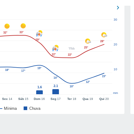
30
33°
32°
29°
28°
20
25°
22°
22°
19°
10
18°
17°
15°
14°
12°
2.1
10°
1.6
mm
Sex
14
Sáb
15
Dom
16
Seg
17
Ter
18
Qua
19
Qui
20
Mínima
Chuva