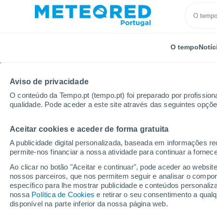
O tempo
Notíc
Aviso de privacidade
O conteúdo da Tempo.pt (tempo.pt) foi preparado por profissiona
qualidade. Pode aceder a este site através das seguintes opçõe
Aceitar cookies e aceder de forma gratuita
Início
Suíça
Friburgo
Botterens
A publicidade digital personalizada, baseada em informações r
permite-nos financiar a nossa atividade para continuar a fornec
Tempo em Botterens
Ao clicar no botão "Aceitar e continuar", pode aceder ao websit
nossos parceiros, que nos permitem seguir e analisar o compo
05:15
Sábado
específico para lhe mostrar publicidade e conteúdos persona
nossa
Política de Cookies
e retirar o seu consentimento a qua
disponível na parte inferior da nossa página web.
Céu limpo