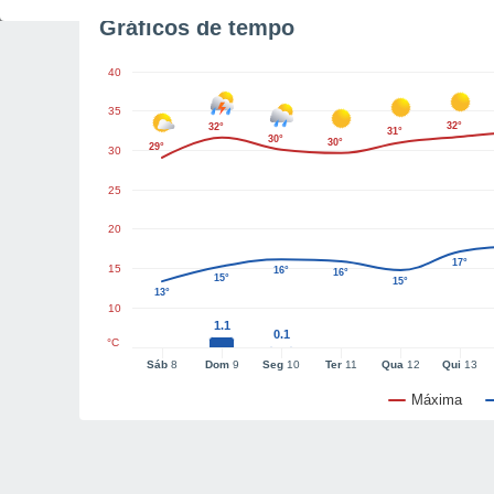
Gráficos de tempo
40
35
32°
32°
31°
30°
30°
29°
30
25
20
17°
15
16°
16°
15°
15°
13°
10
1.1
0.1
°C
Sáb
8
Dom
9
Seg
10
Ter
11
Qua
12
Qui
13
Máxima