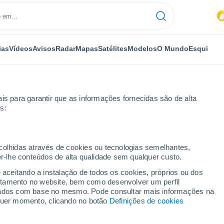
ias
Vídeos
Avisos
Radar
Mapas
Satélites
Modelos
O Mundo
Esqui
is para garantir que as informações fornecidas são de alta
s:
ecolhidas através de cookies ou tecnologias semelhantes,
er-lhe conteúdos de alta qualidade sem qualquer custo.
e aceitando a instalação de todos os cookies, próprios ou dos
rtamento no website, bem como desenvolver um perfil
...
lizados com base no mesmo. Pode consultar mais informações na
lquer momento, clicando no botão
Definições de cookies
Por horas
Intervalos nublados nas
próximas horas