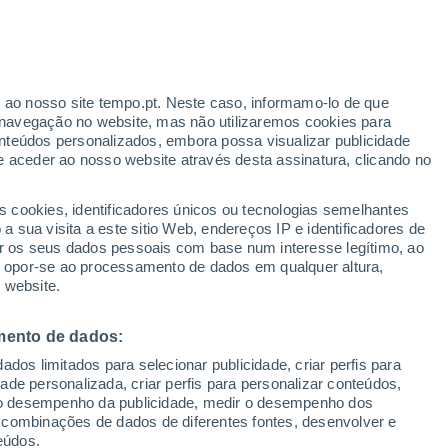
ante
r ao nosso site tempo.pt. Neste caso, informamo-lo de que
:
24%
navegação no website, mas não utilizaremos cookies para
nteúdos personalizados, embora possa visualizar publicidade
e aceder ao nosso website através desta assinatura, clicando no
s cookies, identificadores únicos ou tecnologias semelhantes
o
 sua visita a este sitio Web, endereços IP e identificadores de
r os seus dados pessoais com base num interesse legítimo, ao
Radar de Chuva
Satélites
Modelos
ou opor-se ao processamento de dados em qualquer altura,
 website.
mento de dados:
Terça
Quarta
Quinta
Sexta
dos limitados para selecionar publicidade, criar perfis para
11 Ago.
12 Ago.
13 Ago.
14 Ago.
idade personalizada, criar perfis para personalizar conteúdos,
ir o desempenho da publicidade, medir o desempenho dos
 combinações de dados de diferentes fontes, desenvolver e
eúdos.