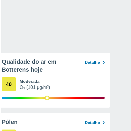
Qualidade do ar em
Detalhe
Botterens hoje
Moderada
40
O₃ (101 µg/m³)
Pólen
Detalhe