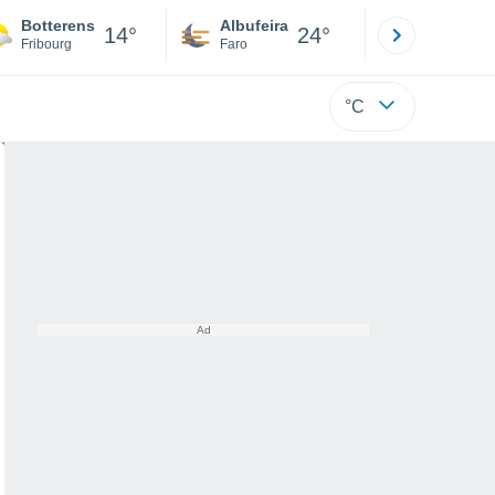
Botterens
Albufeira
Lisboa
14°
24°
Fribourg
Faro
Lisboa
°C