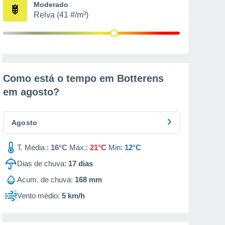
Moderado
Relva (41 #/m³)
Como está o tempo em Botterens
em
agosto
?
Agosto
T. Média :
16°C
Máx.:
21°C
Min:
12°C
Dias de chuva:
17
dias
Acum. de chuva:
168 mm
Vento médio:
5 km/h