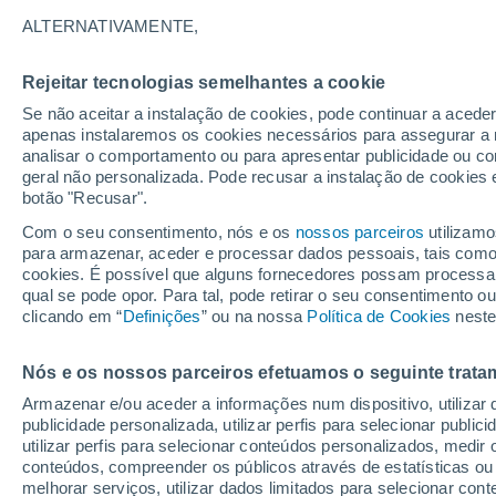
15°
ALTERNATIVAMENTE,
Rejeitar tecnologias semelhantes a cookie
Lua mingu
Se não aceitar a instalação de cookies, pode continuar a acede
Iluminada
Sensação de 15°
apenas instalaremos os cookies necessários para assegurar a 
analisar o comportamento ou para apresentar publicidade ou co
geral não personalizada. Pode recusar a instalação de cookies 
botão "Recusar".
Última hora
Hoje e amanhã poeiras do Saara “invadem”
Com o seu consentimento, nós e os
nossos parceiros
utilizamo
Portugal: risco de trovoadas no Norte e Centr
para armazenar, aceder e processar dados pessoais, tais como a
aumenta
cookies. É possível que alguns fornecedores possam processa
O Tempo 1 - 7 Dias
Atualidade
Mapas de nuvens
qual se pode opor. Para tal, pode retirar o seu consentimento 
clicando em “
Definições
” ou na nossa
Política de Cookies
neste
Nós e os nossos parceiros efetuamos o seguinte trata
Amanhã
Segunda
Hoje
Armazenar e/ou aceder a informações num dispositivo, utilizar da
9 Ago.
10 Ago.
8 Ago.
publicidade personalizada, utilizar perfis para selecionar public
utilizar perfis para selecionar conteúdos personalizados, med
conteúdos, compreender os públicos através de estatísticas ou
melhorar serviços, utilizar dados limitados para selecionar cont
60%
60%