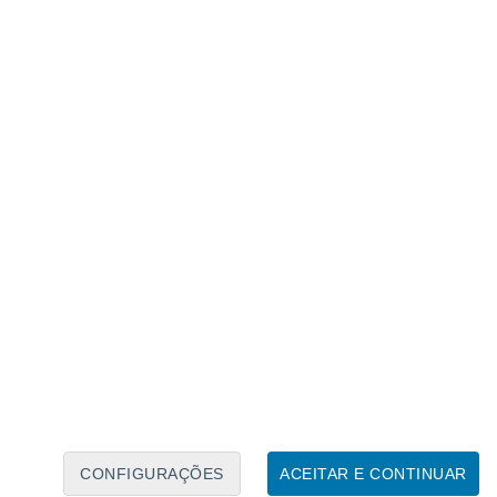
Calendário Lunar
Seg
Ter
Qua
Qui
Sex
Sáb
Domo
8
9
10
11
12
13
14
15
16
17
18
19
20
21
CONFIGURAÇÕES
ACEITAR E CONTINUAR