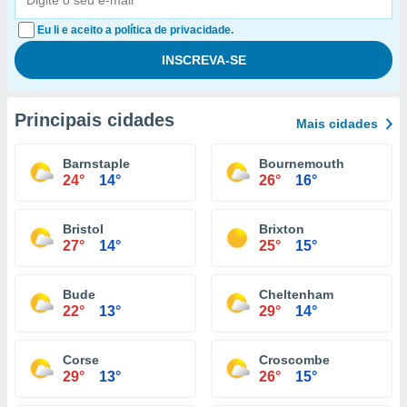
Eu li e aceito a política de privacidade.
Principais cidades
Mais cidades
Barnstaple
Bournemouth
24°
14°
26°
16°
Bristol
Brixton
27°
14°
25°
15°
Bude
Cheltenham
22°
13°
29°
14°
Corse
Croscombe
29°
13°
26°
15°