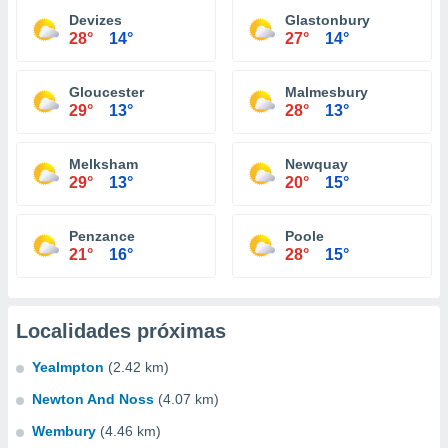
Devizes
Glastonbury
28°
14°
27°
14°
Gloucester
Malmesbury
29°
13°
28°
13°
Melksham
Newquay
29°
13°
20°
15°
Penzance
Poole
21°
16°
28°
15°
Localidades próximas
Yealmpton
(2.42 km)
Newton And Noss
(4.07 km)
Wembury
(4.46 km)