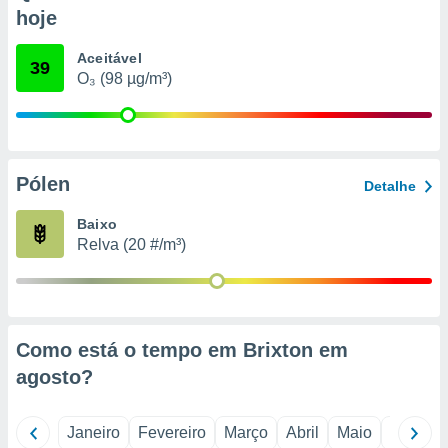
o qual se
hoje
ara tal,
 o seu
Aceitável
39
to ou opor-
O₃ (98 µg/m³)
essamento
m qualquer
ando em “
 ou na
Pólen
 Cookies
Detalhe
te.
Baixo
 nossos
Relva (20 #/m³)
s o
o de
Como está o tempo em Brixton em
e/ou aceder
agosto
?
ões num
utilizar
ados para
Janeiro
Fevereiro
Março
Abril
Maio
Junho
publicidade,