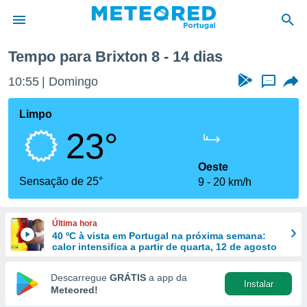
ima semana
Tempo para Brixton 8 - 14 dias
de
10:55
Domingo
...
 da
empo.pt) foi
Limpo
or
23°
is para
e as
 fornecidas
Oeste
 qualidade.
Sensação de 25°
9
20 km/h
r a este
s das
opções:
Última hora
40 ºC à vista em Portugal na próxima semana:
ookies e
calor intensifica a partir de quarta, 12 de agosto
 forma
Descarregue
GRÁTIS
a app da
Instalar
e digital
Meteored!
da,