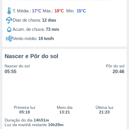
 para
T. Média :
17°C
Máx.:
18°C
Min:
15°C
a, utilizar
Dias de chuva:
12
dias
selecionar
Acum. de chuva:
73 mm
a, criar
personalizar
Vento médio:
19 km/h
tilizar
selecionar
Nascer e Pôr do sol
dos, medir
nho da
Nascer do sol
Pôr do sol
, medir o
05:55
20:46
o dos
r os
ravés de
s ou
s de dados
Primeira luz
Meio-dia
Última luz
es fontes,
05:18
13:21
21:23
 e melhorar
ilizar dados
Duração do dia
14h51m
ara
Luz da manhã restante
10h29m