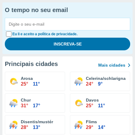
O tempo no seu email
Eu li e aceito a política de privacidade.
Principais cidades
Mais cidades
Arosa
Celerina/schlarigna
25°
11°
24°
9°
Chur
Davos
31°
17°
25°
11°
Disentis/mustér
Flims
28°
13°
29°
14°