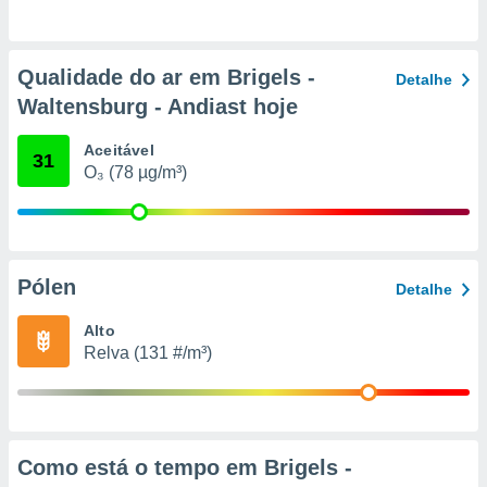
conteúdos.
ção
Qualidade do ar em Brigels -
Detalhe
ão através
Waltensburg - Andiast hoje
de
,
Aceitável
31
 e
O₃ (78 µg/m³)
dos,
publicidade
s, estudos
a e
mento de
Pólen
Detalhe
Alto
ossos 1199
Relva (131 #/m³)
eiros
Como está o tempo em Brigels -