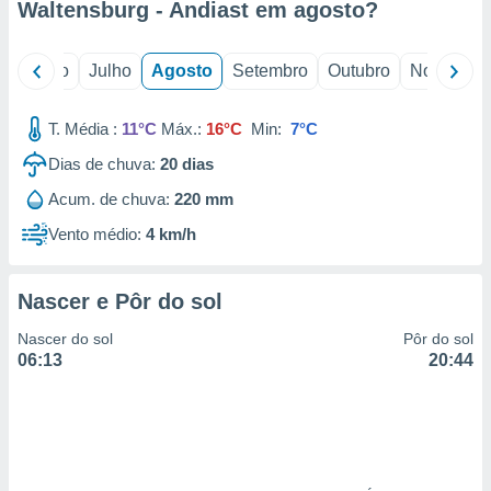
Waltensburg - Andiast em
agosto
?
o
Junho
Julho
Agosto
Setembro
Outubro
Novembro
T. Média :
11°C
Máx.:
16°C
Min:
7°C
Dias de chuva:
20
dias
Acum. de chuva:
220 mm
Vento médio:
4 km/h
Nascer e Pôr do sol
Nascer do sol
Pôr do sol
06:13
20:44