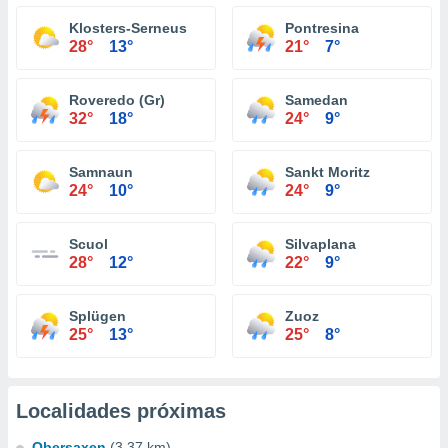
Klosters-Serneus
Pontresina
28°
13°
21°
7°
Roveredo (Gr)
Samedan
32°
18°
24°
9°
Samnaun
Sankt Moritz
24°
10°
24°
9°
Scuol
Silvaplana
28°
12°
22°
9°
Splügen
Zuoz
25°
13°
25°
8°
Localidades próximas
Obersaxen
(3.37 km)