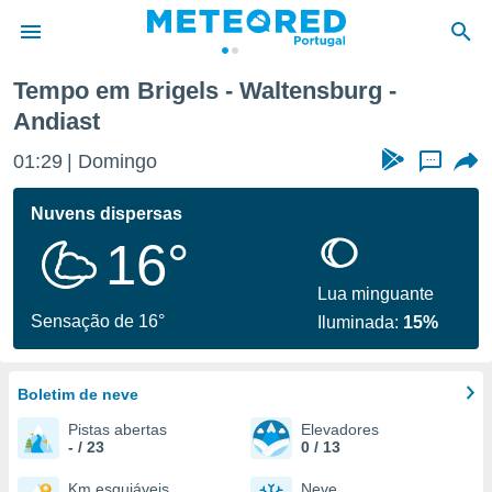
Tempo em Brigels - Waltensburg -
Andiast
de
 da
01:29
Domingo
...
empo.pt) foi
or
Nuvens dispersas
is para
e as
16°
 fornecidas
 qualidade.
Lua minguante
r a este
Sensação de 16°
s das
Iluminada:
15%
opções:
ookies e
Boletim de neve
 forma
Pistas abertas
Elevadores
- / 23
0 / 13
e digital
da,
Km esquiáveis
Neve