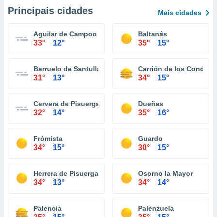
Principais cidades
Mais cidades
Aguilar de Campoo
Baltanás
33°
12°
35°
15°
Barruelo de Santullán
Carrión de los Condes
31°
13°
34°
15°
Cervera de Pisuerga
Dueñas
32°
14°
35°
16°
Frómista
Guardo
34°
15°
30°
15°
Herrera de Pisuerga
Osorno la Mayor
34°
13°
34°
14°
Palencia
Palenzuela