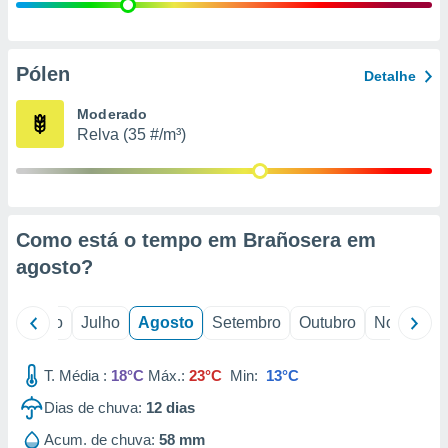
conteúdos.
ção
Pólen
Detalhe
ão através
de
Moderado
,
Relva (35 #/m³)
 e
dos,
publicidade
s, estudos
Como está o tempo em Brañosera em
a e
mento de
agosto
?
ossos 1199
o
Junho
Julho
Agosto
Setembro
Outubro
Novembro
eiros
T. Média :
18°C
Máx.:
23°C
Min:
13°C
Dias de chuva:
12
dias
Acum. de chuva:
58 mm