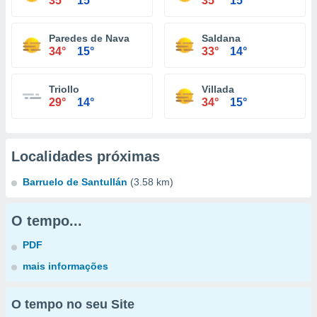
35°
15°
35°
15°
Paredes de Nava
Saldana
34°
15°
33°
14°
Triollo
Villada
29°
14°
34°
15°
Localidades próximas
Barruelo de Santullán
(3.58 km)
O tempo...
PDF
mais informações
O tempo no seu Site