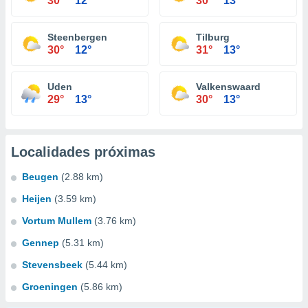
30°
12°
30°
13°
Steenbergen
Tilburg
30°
12°
31°
13°
Uden
Valkenswaard
29°
13°
30°
13°
Localidades próximas
Beugen
(2.88 km)
Heijen
(3.59 km)
Vortum Mullem
(3.76 km)
Gennep
(5.31 km)
Stevensbeek
(5.44 km)
Groeningen
(5.86 km)