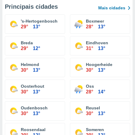
Principais cidades
Mais cidades
's-Hertogenbosch
Boxmeer
29°
13°
28°
13°
Breda
Eindhoven
29°
12°
31°
13°
Helmond
Hoogerheide
30°
13°
30°
13°
Oosterhout
Oss
30°
13°
28°
14°
Oudenbosch
Reusel
30°
13°
30°
13°
Roosendaal
Someren