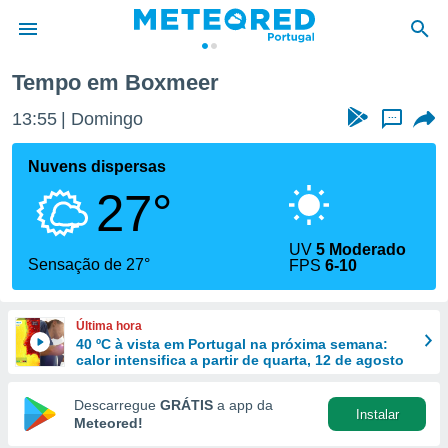
Tempo em Boxmeer
de
13:55
Domingo
...
 da
empo.pt) foi
Nuvens dispersas
or
27°
is para
e as
 fornecidas
UV
5 Moderado
 qualidade.
Sensação de 27°
FPS
6-10
r a este
s das
opções:
Última hora
40 ºC à vista em Portugal na próxima semana:
ookies e
calor intensifica a partir de quarta, 12 de agosto
 forma
Descarregue
GRÁTIS
a app da
Instalar
e digital
Meteored!
da,