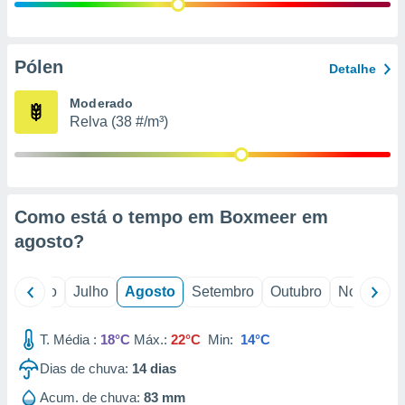
conteúdos.
ção
Pólen
Detalhe
ão através
de
Moderado
,
Relva (38 #/m³)
 e
dos,
publicidade
s, estudos
Como está o tempo em Boxmeer em
a e
mento de
agosto
?
ossos 1199
o
Junho
Julho
Agosto
Setembro
Outubro
Novembro
eiros
T. Média :
18°C
Máx.:
22°C
Min:
14°C
Dias de chuva:
14
dias
Acum. de chuva:
83 mm