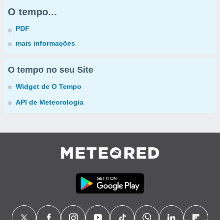
O tempo...
PDF
mais informações
O tempo no seu Site
Widget de O Tempo
API de Meteorologia