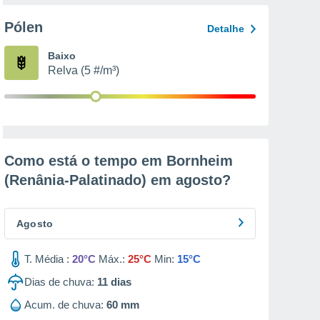
Pólen
Detalhe
Baixo
Relva (5 #/m³)
Como está o tempo em Bornheim
(Renânia-Palatinado) em
agosto
?
Agosto
T. Média :
20°C
Máx.:
25°C
Min:
15°C
Dias de chuva:
11
dias
Acum. de chuva:
60 mm