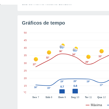
Luz da manhã restante
13h16m
Gráficos de tempo
50
45
40
36°
34°
35
33°
32°
29°
30
27°
25
20
20°
19°
19°
17°
15
0.8
0.7
16°
15°
°C
Sex
7
Sáb
8
Dom
9
Seg
10
Ter
11
Qua
12
Máxima