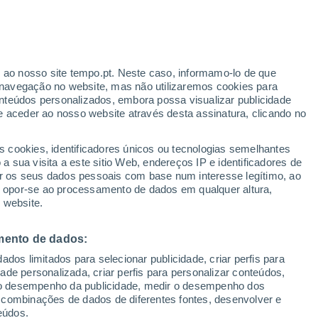
r ao nosso site tempo.pt. Neste caso, informamo-lo de que
/h
navegação no website, mas não utilizaremos cookies para
nteúdos personalizados, embora possa visualizar publicidade
e aceder ao nosso website através desta assinatura, clicando no
 até
s cookies, identificadores únicos ou tecnologias semelhantes
 sua visita a este sitio Web, endereços IP e identificadores de
r os seus dados pessoais com base num interesse legítimo, ao
ura
Radar de Chuva
Satélites
Modelos
ou opor-se ao processamento de dados em qualquer altura,
 website.
mento de dados:
egunda
Terça
Quarta
Quinta
dos limitados para selecionar publicidade, criar perfis para
10 Ago.
11 Ago.
12 Ago.
13 Ago.
idade personalizada, criar perfis para personalizar conteúdos,
ir o desempenho da publicidade, medir o desempenho dos
 combinações de dados de diferentes fontes, desenvolver e
eúdos.
30%