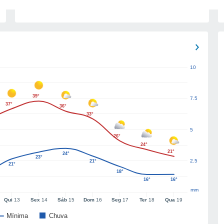
10
39°
7.5
37°
36°
33°
5
26°
24°
21°
24°
23°
2.5
21°
21°
18°
16°
16°
mm
Qui
13
Sex
14
Sáb
15
Dom
16
Seg
17
Ter
18
Qua
19
Mínima
Chuva