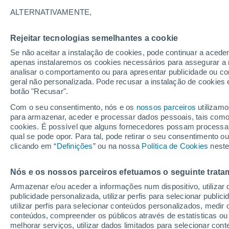
18°
ALTERNATIVAMENTE,
Rejeitar tecnologias semelhantes a cookie
Norte
Se não aceitar a instalação de cookies, pode continuar a acede
Sensação de 18°
14
-
29 km
apenas instalaremos os cookies necessários para assegurar a 
analisar o comportamento ou para apresentar publicidade ou co
geral não personalizada. Pode recusar a instalação de cookies 
botão "Recusar".
Última hora
Aviso amarelo de tempo quente neste distrito:
Com o seu consentimento, nós e os
nossos parceiros
utilizamo
39 ºC e noites tropicais; saiba até quando
para armazenar, aceder e processar dados pessoais, tais como a
cookies. É possível que alguns fornecedores possam processa
O Tempo 1 - 7 Dias
Atualidade
Mapas de temperat
qual se pode opor. Para tal, pode retirar o seu consentimento 
clicando em “
Definições
” ou na nossa
Política de Cookies
neste
Nós e os nossos parceiros efetuamos o seguinte trata
Amanhã
Domingo
S
Hoje
Armazenar e/ou aceder a informações num dispositivo, utilizar da
8 Ago.
9 Ago.
7 Ago.
publicidade personalizada, utilizar perfis para selecionar public
utilizar perfis para selecionar conteúdos personalizados, med
conteúdos, compreender os públicos através de estatísticas ou
melhorar serviços, utilizar dados limitados para selecionar cont
30%