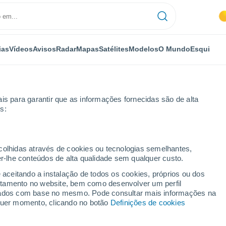
ias
Vídeos
Avisos
Radar
Mapas
Satélites
Modelos
O Mundo
Esqui
is para garantir que as informações fornecidas são de alta
s:
ecolhidas através de cookies ou tecnologias semelhantes,
er-lhe conteúdos de alta qualidade sem qualquer custo.
enânia-Palatinado)
e aceitando a instalação de todos os cookies, próprios ou dos
rtamento no website, bem como desenvolver um perfil
...
lizados com base no mesmo. Pode consultar mais informações na
lquer momento, clicando no botão
Definições de cookies
Por horas
Céu limpo nas próximas horas