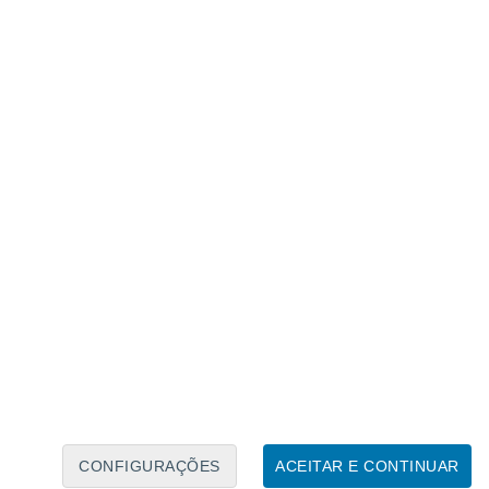
Calendário Lunar
Seg
Ter
Qua
Qui
Sex
Sáb
Domo
7
8
9
10
11
12
13
14
15
16
17
18
19
20
CONFIGURAÇÕES
ACEITAR E CONTINUAR