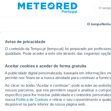
O tempo
Notíc
Aviso de privacidade
O conteúdo da Tempo.pt (tempo.pt) foi preparado por profissiona
qualidade. Pode aceder a este site através das seguintes opçõe
Aceitar cookies e aceder de forma gratuita
Início
Alemanha
Renânia-Palatinado
Bornheim
A publicidade digital personalizada, baseada em informações r
permite-nos financiar a nossa atividade para continuar a fornec
Tempo em Bornheim (R
Ao clicar no botão "Aceitar e continuar", pode aceder ao websit
nossos parceiros, que nos permitem seguir e analisar o compo
08:18
Sexta
específico para lhe mostrar publicidade e conteúdos persona
nossa
Política de Cookies
e retirar o seu consentimento a qua
disponível na parte inferior da nossa página web.
Limpo