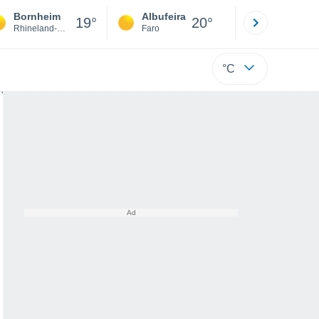
Bornheim
Albufeira
Lisboa
19°
20°
Rhineland-Palatinate
Faro
Lisboa
°C