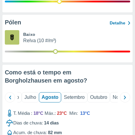
conteúdos.
ção
Pólen
Detalhe
ão através
de
Baixo
,
Relva (10 #/m³)
 e
dos,
publicidade
s, estudos
Como está o tempo em
a e
mento de
Borgholzhausen em
agosto
?
ossos 1199
o
Junho
Julho
Agosto
Setembro
Outubro
Novembro
eiros
T. Média :
18°C
Máx.:
23°C
Min:
13°C
Dias de chuva:
14
dias
Acum. de chuva:
82 mm