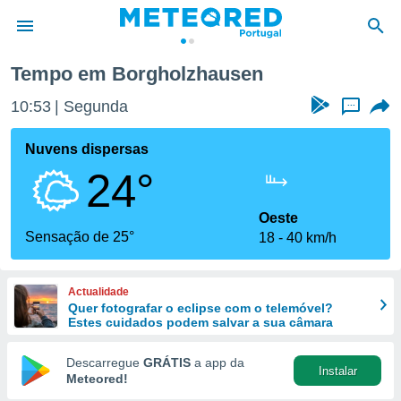
sen
Tempo em Borgholzhausen
de
10:53
Segunda
...
 da
empo.pt) foi
Nuvens dispersas
or
24°
is para
e as
 fornecidas
Oeste
 qualidade.
Sensação de 25°
18
40 km/h
r a este
s das
opções:
Actualidade
Quer fotografar o eclipse com o telemóvel?
ookies e
Estes cuidados podem salvar a sua câmara
 forma
Descarregue
GRÁTIS
a app da
Instalar
e digital
Meteored!
da,