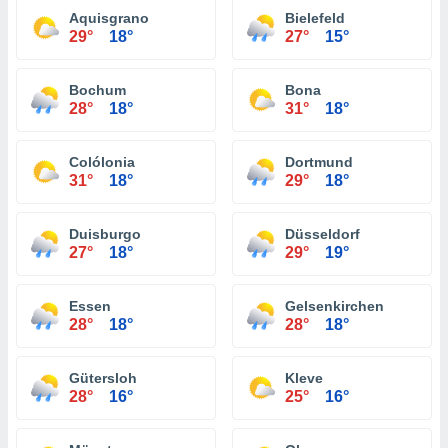
Aquisgrano
Bielefeld
29°
18°
27°
15°
Bochum
Bona
28°
18°
31°
18°
Colólonia
Dortmund
31°
18°
29°
18°
Duisburgo
Düsseldorf
27°
18°
29°
19°
Essen
Gelsenkirchen
28°
18°
28°
18°
Gütersloh
Kleve
28°
16°
25°
16°