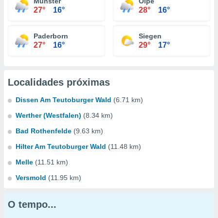
Münster
Olpe
27°
16°
28°
16°
Paderborn
Siegen
27°
16°
29°
17°
Localidades próximas
Dissen Am Teutoburger Wald
(6.71 km)
Werther (Westfalen)
(8.34 km)
Bad Rothenfelde
(9.63 km)
Hilter Am Teutoburger Wald
(11.48 km)
Melle
(11.51 km)
Versmold
(11.95 km)
O tempo...