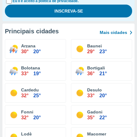
Eu li e aceito a política de privacidade.
Principais cidades
Mais cidades
Arzana
Baunei
30°
20°
29°
23°
Bolotana
Bortigali
33°
19°
36°
21°
Cardedu
Desulo
32°
25°
33°
20°
Fonni
Gadoni
32°
20°
35°
22°
Lodè
Macomer