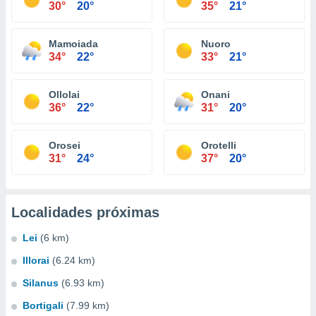
30°
20°
35°
21°
Mamoiada
Nuoro
34°
22°
33°
21°
Ollolai
Onani
36°
22°
31°
20°
Orosei
Orotelli
31°
24°
37°
20°
Localidades próximas
Lei
(6 km)
Illorai
(6.24 km)
Silanus
(6.93 km)
Bortigali
(7.99 km)