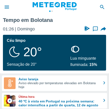
Tempo em Bolotana
de
01:26
Domingo
...
 da
empo.pt) foi
Céu limpo
or
20°
is para
e as
 fornecidas
Lua minguante
 qualidade.
Sensação de 20°
Iluminada:
15%
r a este
s das
opções:
Aviso laranja
Aviso elevado por temperaturas elevadas em Bolotana
ookies e
hoje
 forma
Última hora
e digital
40 ºC à vista em Portugal na próxima semana:
calor intensifica a partir de quarta, 12 de agosto
da,