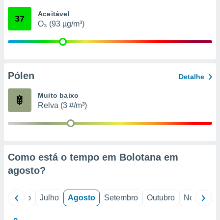
conteúdos.
Aceitável
37
O₃ (93 µg/m³)
ção
ão através
de
,
 e
Pólen
Detalhe
dos,
Muito baixo
publicidade
Relva (3 #/m³)
s, estudos
a e
mento de
ossos 1199
Como está o tempo em Bolotana em
eiros
agosto
?
o
Junho
Julho
Agosto
Setembro
Outubro
Novembro