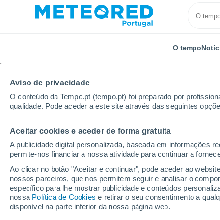
O tempo
Notíc
Aviso de privacidade
O conteúdo da Tempo.pt (tempo.pt) foi preparado por profissiona
qualidade. Pode aceder a este site através das seguintes opçõe
Aceitar cookies e aceder de forma gratuita
Início
Alemanha
Hesse
Bockenheim
A publicidade digital personalizada, baseada em informações r
permite-nos financiar a nossa atividade para continuar a fornec
Tempo em Bockenhei
Ao clicar no botão "Aceitar e continuar", pode aceder ao websit
nossos parceiros, que nos permitem seguir e analisar o compo
11:05
Sexta
específico para lhe mostrar publicidade e conteúdos persona
nossa
Política de Cookies
e retirar o seu consentimento a qua
disponível na parte inferior da nossa página web.
Limpo