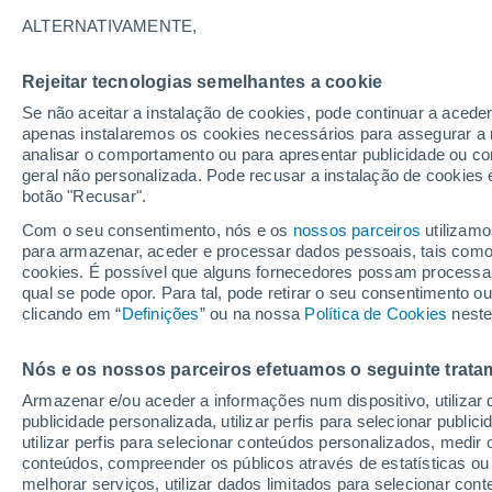
21°
ALTERNATIVAMENTE,
Rejeitar tecnologias semelhantes a cookie
Norte
Se não aceitar a instalação de cookies, pode continuar a acede
Sensação de 21°
9
-
27 km/
apenas instalaremos os cookies necessários para assegurar a 
analisar o comportamento ou para apresentar publicidade ou co
geral não personalizada. Pode recusar a instalação de cookies 
botão "Recusar".
Última hora
Aviso amarelo de tempo quente neste distrito:
Com o seu consentimento, nós e os
nossos parceiros
utilizamo
39 ºC e noites tropicais; saiba até quando
para armazenar, aceder e processar dados pessoais, tais como a
cookies. É possível que alguns fornecedores possam processa
O Tempo 1 - 7 Dias
Atualidade
Mapas de nuvens
qual se pode opor. Para tal, pode retirar o seu consentimento 
clicando em “
Definições
” ou na nossa
Política de Cookies
neste
Nós e os nossos parceiros efetuamos o seguinte trata
Amanhã
Domingo
S
Hoje
Armazenar e/ou aceder a informações num dispositivo, utilizar da
8 Ago.
9 Ago.
7 Ago.
publicidade personalizada, utilizar perfis para selecionar public
utilizar perfis para selecionar conteúdos personalizados, med
conteúdos, compreender os públicos através de estatísticas ou
melhorar serviços, utilizar dados limitados para selecionar cont