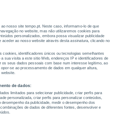
r ao nosso site tempo.pt. Neste caso, informamo-lo de que
h
navegação no website, mas não utilizaremos cookies para
nteúdos personalizados, embora possa visualizar publicidade
e aceder ao nosso website através desta assinatura, clicando no
 até
s cookies, identificadores únicos ou tecnologias semelhantes
 sua visita a este sitio Web, endereços IP e identificadores de
r os seus dados pessoais com base num interesse legítimo, ao
Radar de Chuva
Satélites
Modelos
ou opor-se ao processamento de dados em qualquer altura,
 website.
mento de dados:
egunda
Terça
Quarta
Quinta
dos limitados para selecionar publicidade, criar perfis para
10 Ago.
11 Ago.
12 Ago.
13 Ago.
idade personalizada, criar perfis para personalizar conteúdos,
ir o desempenho da publicidade, medir o desempenho dos
 combinações de dados de diferentes fontes, desenvolver e
eúdos.