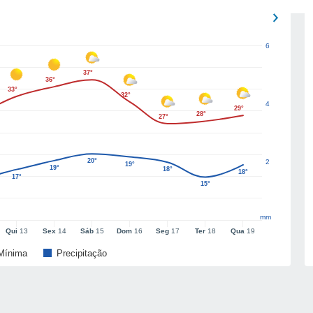
6
37°
36°
33°
32°
4
29°
28°
27°
20°
2
19°
19°
18°
18°
17°
15°
mm
Qui
13
Sex
14
Sáb
15
Dom
16
Seg
17
Ter
18
Qua
19
Mínima
Precipitação