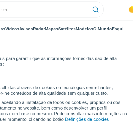
ias
Vídeos
Avisos
Radar
Mapas
Satélites
Modelos
O Mundo
Esqui
is para garantir que as informações fornecidas são de alta
s:
ecolhidas através de cookies ou tecnologias semelhantes,
er-lhe conteúdos de alta qualidade sem qualquer custo.
m
e aceitando a instalação de todos os cookies, próprios ou dos
rtamento no website, bem como desenvolver um perfil
...
lizados com base no mesmo. Pode consultar mais informações na
lquer momento, clicando no botão
Definições de cookies
Por horas
Intervalos nublados nas
próximas horas