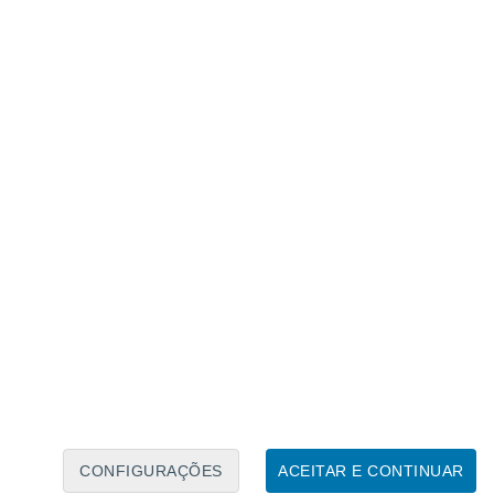
Calendário Lunar
Seg
Ter
Qua
Qui
Sex
Sáb
Domo
7
8
9
10
11
12
13
14
15
16
17
18
19
20
CONFIGURAÇÕES
ACEITAR E CONTINUAR