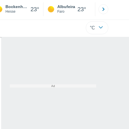
Bockenheim
Albufeira
Lisboa
23°
23°
Hesse
Faro
Lisboa
°C