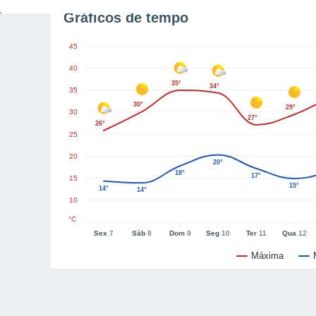
Gráficos de tempo
45
40
35°
34°
35
30°
29°
30
27°
26°
25
20
20°
18°
17°
15
15°
14°
14°
10
°C
Sex
7
Sáb
8
Dom
9
Seg
10
Ter
11
Qua
12
Máxima