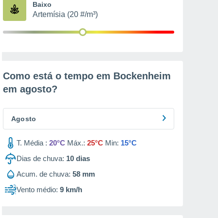
Baixo
Artemísia (20 #/m³)
Como está o tempo em Bockenheim
em
agosto
?
Agosto
T. Média :
20°C
Máx.:
25°C
Min:
15°C
Dias de chuva:
10
dias
Acum. de chuva:
58 mm
Vento médio:
9 km/h