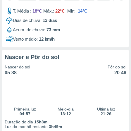
 para
T. Média :
18°C
Máx.:
22°C
Min:
14°C
a, utilizar
Dias de chuva:
13
dias
selecionar
Acum. de chuva:
73 mm
a, criar
personalizar
Vento médio:
12 km/h
tilizar
selecionar
Nascer e Pôr do sol
dos, medir
nho da
Nascer do sol
Pôr do sol
, medir o
05:38
20:46
o dos
r os
ravés de
s ou
s de dados
Primeira luz
Meio-dia
Última luz
es fontes,
04:57
13:12
21:26
 e melhorar
ilizar dados
Duração do dia
15h8m
ara
Luz da manhã restante
3h49m