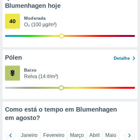
o qual se
Blumenhagen hoje
ara tal,
 o seu
Moderada
40
to ou opor-
O₃ (100 µg/m³)
essamento
m qualquer
ando em “
 ou na
Pólen
 Cookies
Detalhe
te.
Baixo
 nossos
Relva (14 #/m³)
s o
o de
Como está o tempo em Blumenhagen
e/ou aceder
em
agosto
?
ões num
utilizar
ados para
Janeiro
Fevereiro
Março
Abril
Maio
Junho
publicidade,