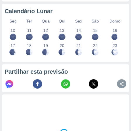
conteúdos.
Calendário Lunar
ção
Seg
Ter
Qua
Qui
Sex
Sáb
Domo
ão através
10
11
12
13
14
15
16
de
,
 e
17
18
19
20
21
22
23
dos,
publicidade
s, estudos
a e
Partilhar esta previsão
mento de
ossos 1199
eiros