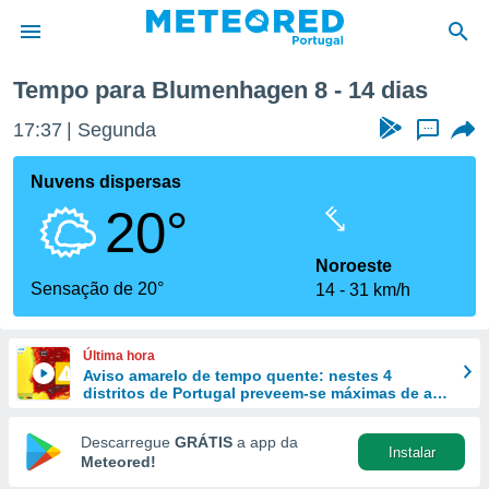
Próxima semana
Tempo para Blumenhagen 8 - 14 dias
de
17:37
Segunda
...
 da
empo.pt) foi
Nuvens dispersas
or
20°
is para
e as
 fornecidas
Noroeste
 qualidade.
Sensação de 20°
14
31 km/h
r a este
s das
opções:
Última hora
Aviso amarelo de tempo quente: nestes 4
ookies e
distritos de Portugal preveem-se máximas de até
 forma
40 ºC
Descarregue
GRÁTIS
a app da
Instalar
e digital
Meteored!
da,