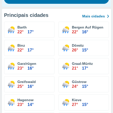
Principais cidades
Mais cidades
Barth
Bergen Auf Rügen
22°
17°
22°
16°
Binz
Dömitz
22°
17°
26°
15°
Garz/rügen
Graal-Müritz
23°
16°
21°
17°
Greifswald
Güstrow
25°
16°
24°
15°
Hagenow
Kieve
23°
14°
27°
15°