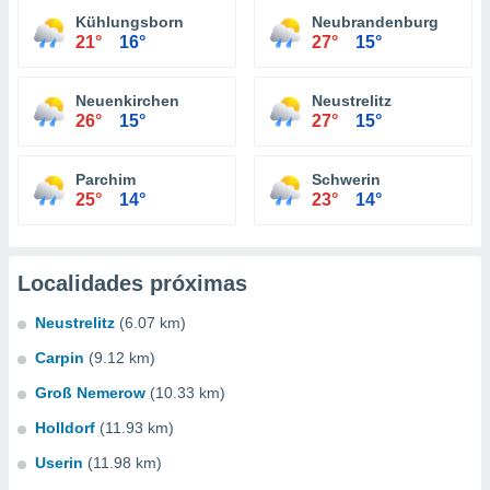
Kühlungsborn
Neubrandenburg
21°
16°
27°
15°
Neuenkirchen
Neustrelitz
26°
15°
27°
15°
Parchim
Schwerin
25°
14°
23°
14°
Localidades próximas
Neustrelitz
(6.07 km)
Carpin
(9.12 km)
Groß Nemerow
(10.33 km)
Holldorf
(11.93 km)
Userin
(11.98 km)