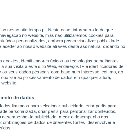
r ao nosso site tempo.pt. Neste caso, informamo-lo de que
/h
navegação no website, mas não utilizaremos cookies para
nteúdos personalizados, embora possa visualizar publicidade
e aceder ao nosso website através desta assinatura, clicando no
 até
s cookies, identificadores únicos ou tecnologias semelhantes
 sua visita a este sitio Web, endereços IP e identificadores de
r os seus dados pessoais com base num interesse legítimo, ao
adar de Chuva
Satélites
Modelos
ou opor-se ao processamento de dados em qualquer altura,
 website.
mento de dados:
egunda
Terça
Quarta
Quinta
dos limitados para selecionar publicidade, criar perfis para
10 Ago.
11 Ago.
12 Ago.
13 Ago.
idade personalizada, criar perfis para personalizar conteúdos,
ir o desempenho da publicidade, medir o desempenho dos
 combinações de dados de diferentes fontes, desenvolver e
eúdos.
70%