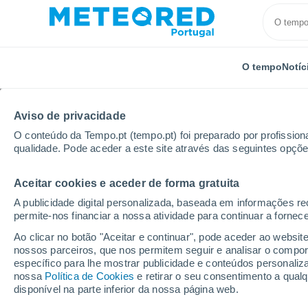
O tempo
Notíc
Aviso de privacidade
O conteúdo da Tempo.pt (tempo.pt) foi preparado por profissiona
qualidade. Pode aceder a este site através das seguintes opçõe
Aceitar cookies e aceder de forma gratuita
Início
Alemanha
Mecklemburgo-Pomerânia
Gr
A publicidade digital personalizada, baseada em informações r
permite-nos financiar a nossa atividade para continuar a fornec
Tempo em Groß Neme
Ao clicar no botão "Aceitar e continuar", pode aceder ao websit
nossos parceiros, que nos permitem seguir e analisar o compo
08:57
Sexta
específico para lhe mostrar publicidade e conteúdos persona
nossa
Política de Cookies
e retirar o seu consentimento a qua
disponível na parte inferior da nossa página web.
Nuvens dispersas