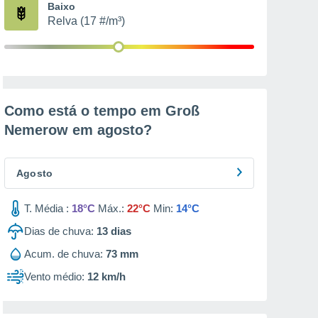
Baixo
Relva (17 #/m³)
Como está o tempo em Groß
Nemerow em
agosto
?
Agosto
T. Média :
18°C
Máx.:
22°C
Min:
14°C
Dias de chuva:
13
dias
Acum. de chuva:
73 mm
Vento médio:
12 km/h