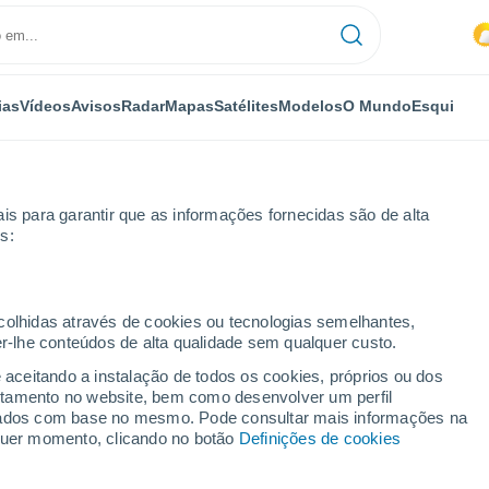
ias
Vídeos
Avisos
Radar
Mapas
Satélites
Modelos
O Mundo
Esqui
is para garantir que as informações fornecidas são de alta
s:
oß Nemerow
ecolhidas através de cookies ou tecnologias semelhantes,
er-lhe conteúdos de alta qualidade sem qualquer custo.
row
e aceitando a instalação de todos os cookies, próprios ou dos
rtamento no website, bem como desenvolver um perfil
...
lizados com base no mesmo. Pode consultar mais informações na
lquer momento, clicando no botão
Definições de cookies
Por horas
Céu encoberto nas próximas
horas