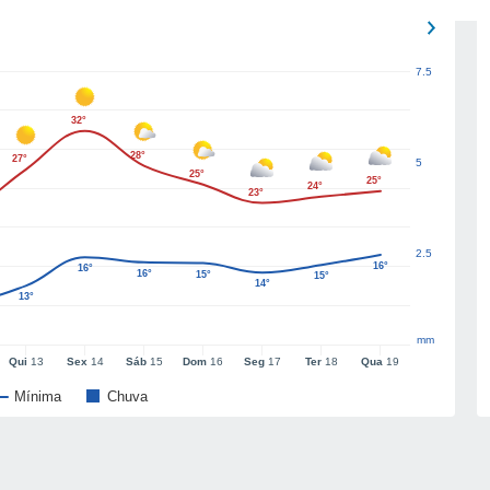
7.5
32°
28°
27°
5
25°
25°
24°
23°
2.5
16°
16°
16°
15°
15°
14°
13°
mm
Qui
13
Sex
14
Sáb
15
Dom
16
Seg
17
Ter
18
Qua
19
Mínima
Chuva