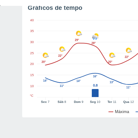
Gráficos de tempo
40
35
29°
30
28°
25
22°
22°
20°
20°
20
15
16°
14°
14°
13°
0.8
10
11°
11°
°C
Sex
7
Sáb
8
Dom
9
Seg
10
Ter
11
Qua
12
Máxima