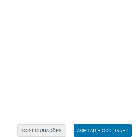
Calendário Lunar
Seg
Ter
Qua
Qui
Sex
Sáb
Domo
7
8
9
10
11
12
13
14
15
16
17
18
19
20
CONFIGURAÇÕES
ACEITAR E CONTINUAR