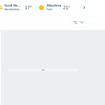
Groß Nemerow
Albufeira
Lisboa
17°
21°
Mecklenburg-Vorpommern
Faro
Lisboa
°C