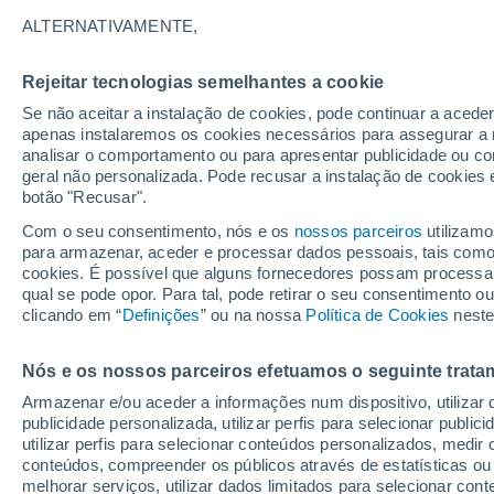
17°
ALTERNATIVAMENTE,
Rejeitar tecnologias semelhantes a cookie
Oeste
Se não aceitar a instalação de cookies, pode continuar a acede
Sensação de 17°
17
-
34 km
apenas instalaremos os cookies necessários para assegurar a 
analisar o comportamento ou para apresentar publicidade ou co
geral não personalizada. Pode recusar a instalação de cookies 
botão "Recusar".
Última hora
Aviso amarelo de tempo quente neste distrito:
Com o seu consentimento, nós e os
nossos parceiros
utilizamo
39 ºC e noites tropicais; saiba até quando
para armazenar, aceder e processar dados pessoais, tais como a
cookies. É possível que alguns fornecedores possam processa
O Tempo 1 - 7 Dias
Atualidade
Mapas de chuva
R
qual se pode opor. Para tal, pode retirar o seu consentimento 
clicando em “
Definições
” ou na nossa
Política de Cookies
neste
Nós e os nossos parceiros efetuamos o seguinte trata
Amanhã
Domingo
S
Hoje
Armazenar e/ou aceder a informações num dispositivo, utilizar da
8 Ago.
9 Ago.
7 Ago.
publicidade personalizada, utilizar perfis para selecionar public
utilizar perfis para selecionar conteúdos personalizados, med
conteúdos, compreender os públicos através de estatísticas ou
melhorar serviços, utilizar dados limitados para selecionar cont