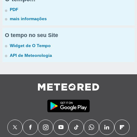
PDF
mais informações
O tempo no seu Site
Widget de O Tempo
API de Meteorologia