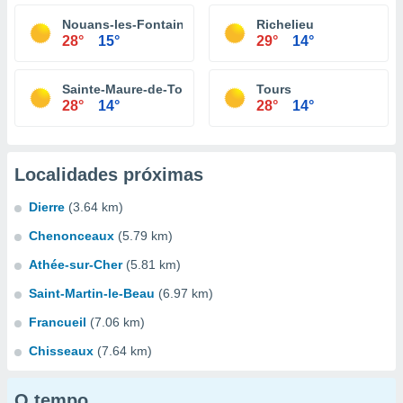
Nouans-les-Fontaines
Richelieu
28°
15°
29°
14°
Sainte-Maure-de-Touraine
Tours
28°
14°
28°
14°
Localidades próximas
Dierre
(3.64 km)
Chenonceaux
(5.79 km)
Athée-sur-Cher
(5.81 km)
Saint-Martin-le-Beau
(6.97 km)
Francueil
(7.06 km)
Chisseaux
(7.64 km)
O tempo...