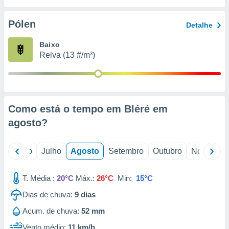
conteúdos.
Pólen
Detalhe
ção
Baixo
ão através
Relva (13 #/m³)
de
,
 e
dos,
publicidade
Como está o tempo em Bléré em
s, estudos
agosto
?
a e
mento de
o
Junho
Julho
Agosto
Setembro
Outubro
Novembro
ossos 1199
eiros
T. Média :
20°C
Máx.:
26°C
Min:
15°C
Dias de chuva:
9
dias
Acum. de chuva:
52 mm
Vento médio:
11 km/h