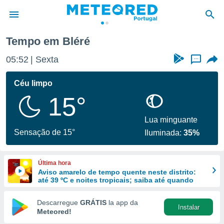
Tempo em Bléré
de
05:52
Sexta
...
 da
empo.pt) foi
Céu limpo
or
15°
is para
e as
 fornecidas
Lua minguante
 qualidade.
Sensação de 15°
Iluminada:
35%
r a este
s das
opções:
Última hora
Aviso amarelo de tempo quente neste distrito:
ookies e
até 39 ºC e noites tropicais; saiba até quando
 forma
Descarregue
GRÁTIS
la app da
Instalar
e digital
Meteored!
da,