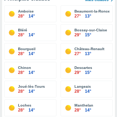
Amboise
Beaumont-la-Ronce
28°
14°
27°
13°
Bléré
Bossay-sur-Claise
28°
14°
29°
15°
Bourgueil
Château-Renault
28°
14°
27°
13°
Chinon
Descartes
28°
14°
29°
15°
Joué-lès-Tours
Langeais
28°
14°
28°
14°
Loches
Manthelan
28°
14°
28°
14°