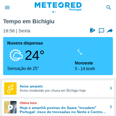
Tempo em Bichigiu
de
18:56
Sexta
...
 da
empo.pt) foi
Nuvens dispersas
or
24°
is para
e as
 fornecidas
Noroeste
 qualidade.
Sensação de 25°
5
14 km/h
r a este
s das
opções:
Aviso amarelo
Aviso moderado por chuva em Bichigiu hoje
ookies e
 forma
Última hora
e digital
Hoje e amanhã poeiras do Saara “invadem”
Portugal: risco de trovoadas no Norte e Centro
da,