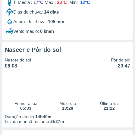
T. Média :
17°C
Máx.:
23°C
Min:
12°C
Dias de chuva:
14
dias
Acum. de chuva:
105 mm
Vento médio:
6 km/h
Nascer e Pôr do sol
Nascer do sol
Pôr do sol
06:08
20:47
Primeira luz
Meio-dia
Última luz
05:33
13:28
21:22
Duração do dia
14h40m
Luz da manhã restante
2h27m