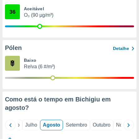
conteúdos.
Aceitável
36
O₃ (90 µg/m³)
ção
ão através
de
,
 e
Pólen
Detalhe
dos,
Baixo
publicidade
Relva (6 #/m³)
s, estudos
a e
mento de
ossos 1199
Como está o tempo em Bichigiu em
eiros
agosto
?
o
Junho
Julho
Agosto
Setembro
Outubro
Novembro