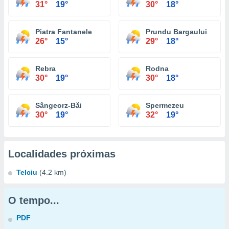
31°
19°
30°
18°
Piatra Fantanele
Prundu Bargaului
26°
15°
29°
18°
Rebra
Rodna
30°
19°
30°
18°
Sângeorz-Băi
Spermezeu
30°
19°
32°
19°
Localidades próximas
Telciu
(4.2 km)
O tempo...
PDF