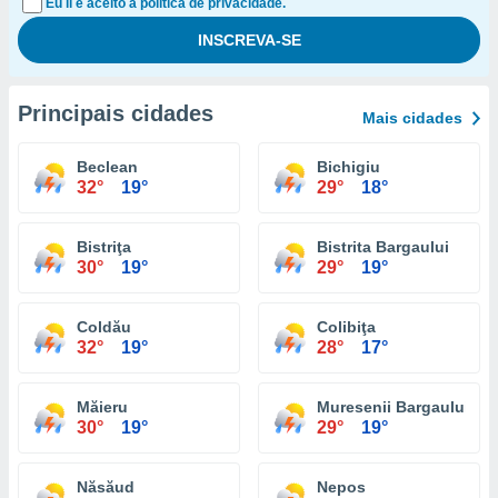
Eu li e aceito a política de privacidade.
Principais cidades
Mais cidades
Beclean
Bichigiu
32°
19°
29°
18°
Bistriţa
Bistrita Bargaului
30°
19°
29°
19°
Coldău
Colibiţa
32°
19°
28°
17°
Măieru
Muresenii Bargaului
30°
19°
29°
19°
Năsăud
Nepos