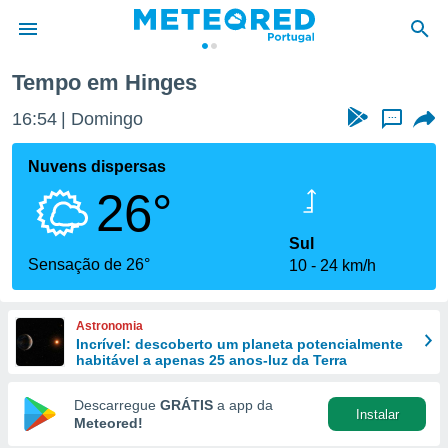
Tempo em Hinges
de
16:54
Domingo
...
 da
empo.pt) foi
Nuvens dispersas
or
26°
is para
e as
 fornecidas
Sul
 qualidade.
Sensação de 26°
10
24 km/h
r a este
s das
opções:
Astronomia
Incrível: descoberto um planeta potencialmente
ookies e
habitável a apenas 25 anos-luz da Terra
 forma
Descarregue
GRÁTIS
a app da
Instalar
e digital
Meteored!
da,