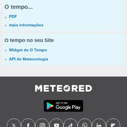
O tempo...
PDF
mais informações
O tempo no seu Site
Widget de O Tempo
API de Meteorologia