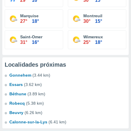
29°
16°
30°
15°
Marquise
Montreuil
27°
18°
30°
15°
Saint-Omer
Wimereux
31°
16°
25°
18°
Localidades próximas
Gonnehem
(3.44 km)
Essars
(3.62 km)
Béthune
(3.89 km)
Robecq
(5.38 km)
Beuvry
(6.26 km)
Calonne-sur-la-Lys
(6.41 km)