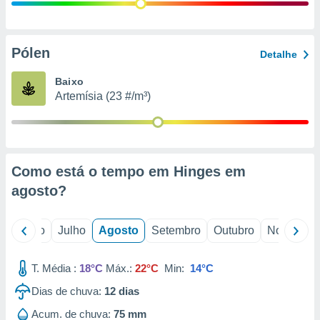
conteúdos.
ção
Pólen
Detalhe
ão através
de
Baixo
,
Artemísia (23 #/m³)
 e
dos,
publicidade
s, estudos
Como está o tempo em Hinges em
a e
mento de
agosto
?
ossos 1199
o
Junho
Julho
Agosto
Setembro
Outubro
Novembro
eiros
T. Média :
18°C
Máx.:
22°C
Min:
14°C
Dias de chuva:
12
dias
Acum. de chuva:
75 mm