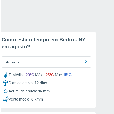
Como está o tempo em Berlin - NY
em
agosto
?
Agosto
T. Média :
20°C
Máx.:
25°C
Min:
15°C
Dias de chuva:
12
dias
Acum. de chuva:
96 mm
Vento médio:
8 km/h