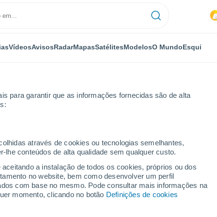
ias
Vídeos
Avisos
Radar
Mapas
Satélites
Modelos
O Mundo
Esqui
is para garantir que as informações fornecidas são de alta
s:
erlin
ecolhidas através de cookies ou tecnologias semelhantes,
er-lhe conteúdos de alta qualidade sem qualquer custo.
e aceitando a instalação de todos os cookies, próprios ou dos
rtamento no website, bem como desenvolver um perfil
...
lizados com base no mesmo. Pode consultar mais informações na
lquer momento, clicando no botão
Definições de cookies
Por horas
Céu nublado nas próximas horas