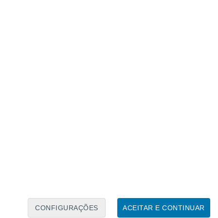
Calendário Lunar
Seg
Ter
Qua
Qui
Sex
Sáb
Domo
7
8
9
10
11
12
13
14
15
16
17
18
19
20
CONFIGURAÇÕES
ACEITAR E CONTINUAR