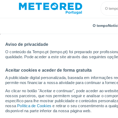
O tempo
Notíc
Aviso de privacidade
O conteúdo da Tempo.pt (tempo.pt) foi preparado por profissiona
qualidade. Pode aceder a este site através das seguintes opçõe
Aceitar cookies e aceder de forma gratuita
Início
Estados Unidos
Estado de Nova Iorque
B
A publicidade digital personalizada, baseada em informações r
permite-nos financiar a nossa atividade para continuar a fornec
Tempo em Berlin - NY
Ao clicar no botão "Aceitar e continuar", pode aceder ao websit
nossos parceiros, que nos permitem seguir e analisar o compo
14:52
Sexta
específico para lhe mostrar publicidade e conteúdos persona
nossa
Política de Cookies
e retirar o seu consentimento a qua
disponível na parte inferior da nossa página web.
Nuvens dispersas