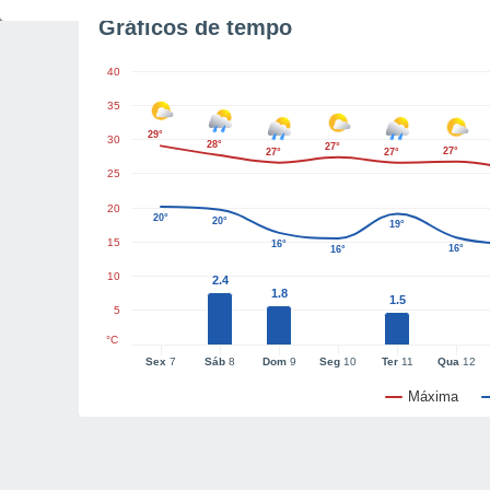
Gráficos de tempo
40
35
29°
30
28°
27°
27°
27°
27°
25
20
20°
20°
19°
15
16°
16°
16°
10
2.4
1.8
1.5
5
°C
Sex
7
Sáb
8
Dom
9
Seg
10
Ter
11
Qua
12
Máxima