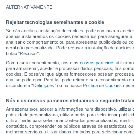
29°
ALTERNATIVAMENTE,
Rejeitar tecnologias semelhantes a cookie
UV
6 Alto
Se não aceitar a instalação de cookies, pode continuar a acede
Sensação de 30°
FPS
15-25
apenas instalaremos os cookies necessários para assegurar a 
analisar o comportamento ou para apresentar publicidade ou co
geral não personalizada. Pode recusar a instalação de cookies 
botão "Recusar".
Última hora
Hoje e amanhã poeiras do Saara “invadem”
Com o seu consentimento, nós e os
nossos parceiros
utilizamo
Portugal: risco de trovoadas no Norte e Centr
para armazenar, aceder e processar dados pessoais, tais como a
aumenta
cookies. É possível que alguns fornecedores possam processa
O Tempo 1 - 7 Dias
Atualidade
Mapas de nuvens
qual se pode opor. Para tal, pode retirar o seu consentimento 
clicando em “
Definições
” ou na nossa
Política de Cookies
neste
Nós e os nossos parceiros efetuamos o seguinte trata
Amanhã
Domingo
S
Hoje
Armazenar e/ou aceder a informações num dispositivo, utilizar da
8 Ago.
9 Ago.
7 Ago.
publicidade personalizada, utilizar perfis para selecionar public
utilizar perfis para selecionar conteúdos personalizados, med
conteúdos, compreender os públicos através de estatísticas ou
melhorar serviços, utilizar dados limitados para selecionar cont
70%
70%