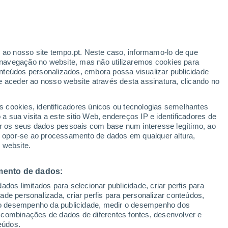
r ao nosso site tempo.pt. Neste caso, informamo-lo de que
navegação no website, mas não utilizaremos cookies para
nteúdos personalizados, embora possa visualizar publicidade
e aceder ao nosso website através desta assinatura, clicando no
s cookies, identificadores únicos ou tecnologias semelhantes
o
 sua visita a este sitio Web, endereços IP e identificadores de
r os seus dados pessoais com base num interesse legítimo, ao
Radar de Chuva
Satélites
Modelos
ou opor-se ao processamento de dados em qualquer altura,
 website.
mento de dados:
egunda
Terça
Quarta
Quinta
dos limitados para selecionar publicidade, criar perfis para
10 Ago.
11 Ago.
12 Ago.
13 Ago.
idade personalizada, criar perfis para personalizar conteúdos,
ir o desempenho da publicidade, medir o desempenho dos
 combinações de dados de diferentes fontes, desenvolver e
eúdos.
80%
70%