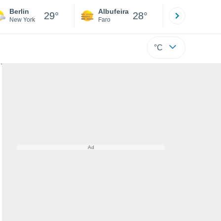
Berlin
Albufeira
Lisboa
29°
28°
New York
Faro
Lisboa
°C