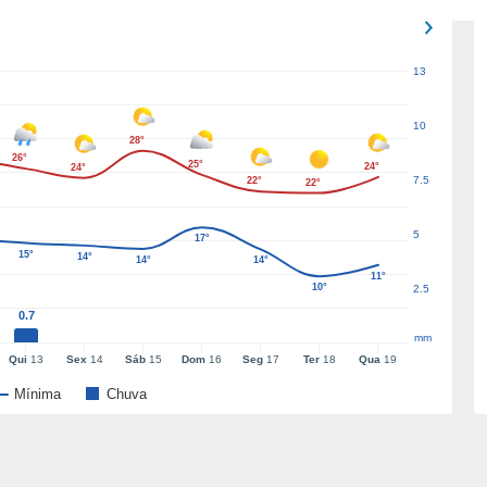
13
10
28°
26°
25°
24°
24°
7.5
22°
22°
5
17°
15°
14°
14°
14°
11°
10°
2.5
0.7
mm
Qui
13
Sex
14
Sáb
15
Dom
16
Seg
17
Ter
18
Qua
19
Mínima
Chuva